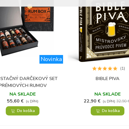
Novinka
(1)
STAČNÝ DARČEKOVÝ SET
BIBLE PIVA
Obľúbené
Obľúbené
PRÉMIOVÝCH RUMOV
NA SKLADE
NA SKLADE
55,60 €
22,90 €
32,90 
(s DPH)
(s DPH)
Do košíka
Do košíka