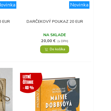
ovinka
Novinka
0 EUR
DARČEKOVÝ POUKAZ 20 EUR
Obľúbené
NA SKLADE
20,00 €
(s DPH)
Do košíka