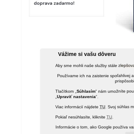
doprava zadarmo!
Vážime si vašu dôveru
Aby sme mohli naše služby stále zlepšo
PRED
Používame ich na zaistenie spoľahlive
prispôsobi
Tlačítkom „
Súhlasím
“ nám umožníte použ
„
Upraviť nastavenia
“.
Viac informácií nájdete
TU
. Svoj súhlas 
Pokiaľ nesúhlasíte, kliknite
TU
.
Informácie o tom, ako Google používa va