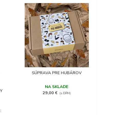
(1)
SÚPRAVA PRE HUBÁROV
Obľúbené
NA SKLADE
KY
29,00 €
(s DPH)
€