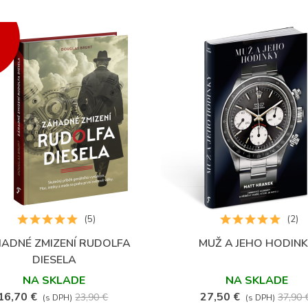
(5)
(2)
ADNÉ ZMIZENÍ RUDOLFA
MUŽ A JEHO HODIN
Obľúbené
Obľúbené
DIESELA
NA SKLADE
NA SKLADE
16,70 €
27,50 €
23,90 €
37,90 
(s DPH)
(s DPH)