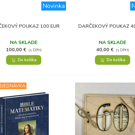
Novinka
N
EKOVÝ POUKAZ 100 EUR
DARČEKOVÝ POUKAZ 4
Obľúbené
Obľúbené
NA SKLADE
NA SKLADE
100,00 €
40,00 €
(s DPH)
(s DPH)
Do košíka
Do košíka
BJEDNÁVKA