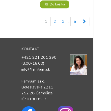
Do košíka
Ďalej
1
2
3
…
5
KONTAKT
+421 221 201 290
(8:00-16:00)
info@familium.sk
Familium s.r.o.
Boleslavská 2211
252 28 Černošice
IČ: 01909517