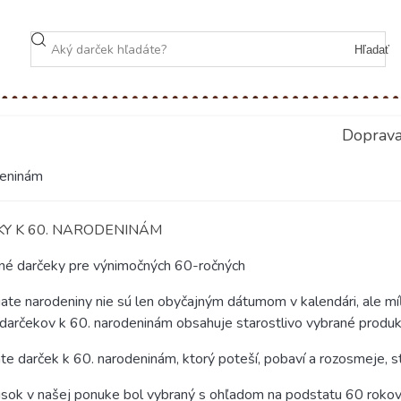
Hľadať
Doprav
deninám
Y K 60. NARODENINÁM
é darčeky pre výnimočných 60-ročných
ate narodeniny nie sú len obyčajným dátumom v kalendári, ale m
 darčekov k 60. narodeninám obsahuje starostlivo vybrané produk
te darček k 60. narodeninám, ktorý poteší, pobaví a rozosmeje, 
sok v našej ponuke bol vybraný s ohľadom na podstatu 60 rokov. 