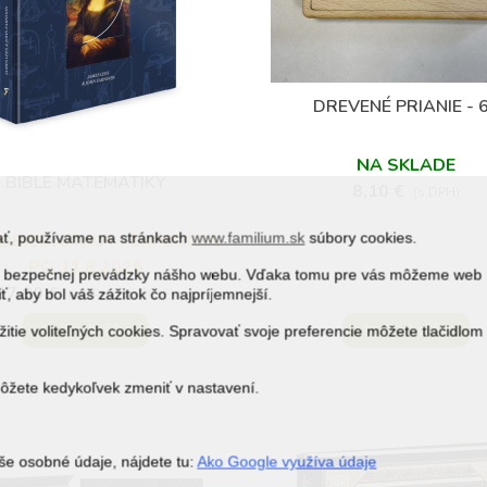
DREVENÉ PRIANIE - 
Obľúbené
NA SKLADE
BIBLE MATEMATIKY
Obľúbené
8,10 €
(s DPH)
vať, používame na stránkach
www.familium.sk
súbory cookies.
OBJEDNÁVKA – EXPEDÍCIA
PO 31.8.2026
j a bezpečnej prevádzky nášho webu. Vďaka tomu pre vás môžeme web
27,90 €
39,90 €
ť, aby bol váš zážitok čo najpríjemnejší.
(s DPH)
Do košíka
Do košíka
itie voliteľných cookies. Spravovať svoje preferencie môžete tlačidlom
môžete kedykoľvek zmeniť v nastavení.
še osobné údaje, nájdete tu:
Ako Google využíva údaje