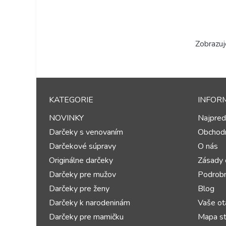
Zobrazuj
KATEGORIE
INFOR
NOVINKY
Najpred
Darčeky s venovaním
Obchod
Darčekové súpravy
O nás
Originálne darčeky
Zásady 
Darčeky pre mužov
Podrobn
Darčeky pre ženy
Blog
Darčeky k narodeninám
Vaše ot
Darčeky pre mamičku
Mapa st