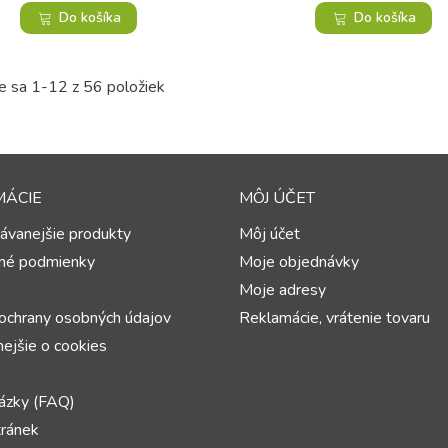
Do košíka
Do košíka
e sa 1-12 z 56 položiek
MÁCIE
MÔJ ÚČET
ávanejšie produkty
Môj účet
né podmienky
Moje objednávky
Moje adresy
ochrany osobných údajov
Reklamácie, vrátenie tovaru
ejšie o cookies
ázky (FAQ)
ránek