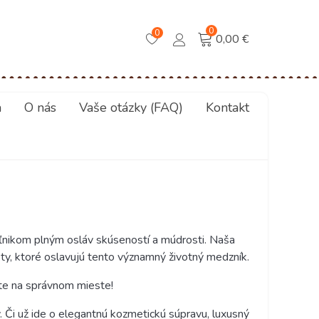
0
0
0,00 €
a
O nás
Vaše otázky (FAQ)
Kontakt
íľnikom plným osláv skúseností a múdrosti. Naša
ty, ktoré oslavujú tento významný životný medzník.
ste na správnom mieste!
Či už ide o elegantnú kozmetickú súpravu, luxusný