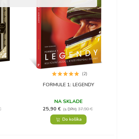
(2)
FORMULE 1: LEGENDY
Obľúbené
NA SKLADE
25,90 €
€
37,90 €
(s DPH)
Do košíka