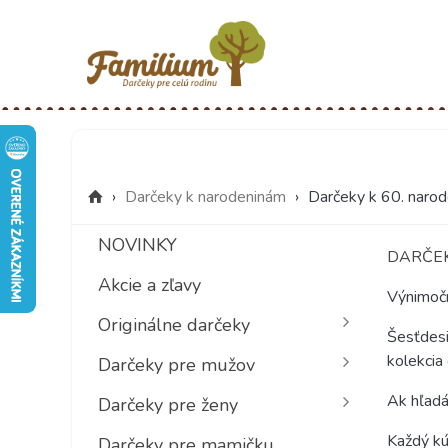
›
Darčeky k narodeninám
›
Darčeky k 60. naro
NOVINKY
DARČEK
Akcie a zľavy
Výnimočn
Originálne darčeky
Šesťdesi
kolekcia
Darčeky pre mužov
Ak hľadá
Darčeky pre ženy
Každý kú
Darčeky pre mamičku