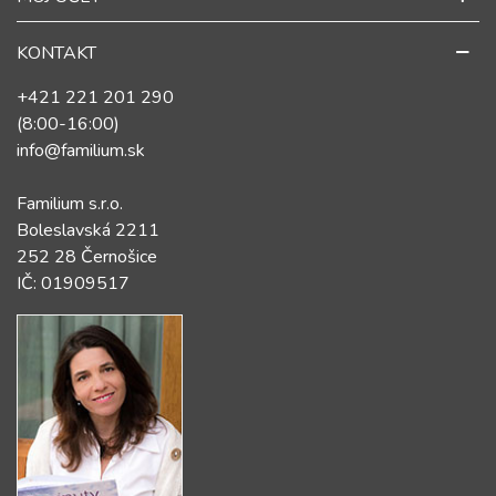
KONTAKT
+421 221 201 290
(8:00-16:00)
info@familium.sk
Familium s.r.o.
Boleslavská 2211
252 28 Černošice
IČ: 01909517