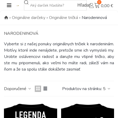
0
Hľadať
0,00 €
›
Originálne darčeky
›
Originálne tričká
›
Narodeninová
NARODENINOVÁ
Vyberte si z našej ponuky originálnych tričiek k narodeninám.
Motívy, ktoré inde nenájdete, pretože sme ich vymysleli my.
Urobte oslávencovi radosť a darujte mu vtipné tričko, aby
ste mu pripomenuli, ako veľmi ho máte radi, záleží vám na
ňom a že sa spolu stále dokážete zasmiať
Doporučené
Produktov na stránku:
5