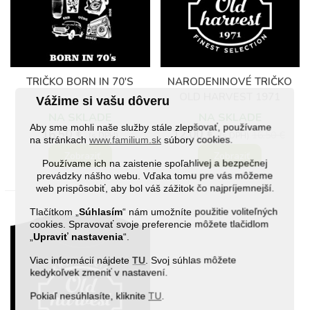
(1)
TRIČKO BORN IN 70'S
NARODENINOVÉ TRIČKO
OLD HARVEST 1971
Vážime si vašu dôveru
NA SKLADE
NA SKLADE
Aby sme mohli naše služby stále zlepšovať, používame
16,50 €
12,00 €
16,50 €
(s DPH)
(s DPH)
na stránkach
www.familium.sk
súbory cookies.
Zobraziť
Zobraziť
Používame ich na zaistenie spoľahlivej a bezpečnej
prevádzky nášho webu. Vďaka tomu pre vás môžeme
web prispôsobiť, aby bol váš zážitok čo najpríjemnejší.
Tlačítkom „
Súhlasím
“ nám umožníte použitie voliteľných
cookies. Spravovať svoje preferencie môžete tlačidlom
„
Upraviť nastavenia
“.
Viac informácií nájdete
TU
. Svoj súhlas môžete
kedykoľvek zmeniť v nastavení.
Pokiaľ nesúhlasíte, kliknite
TU
.