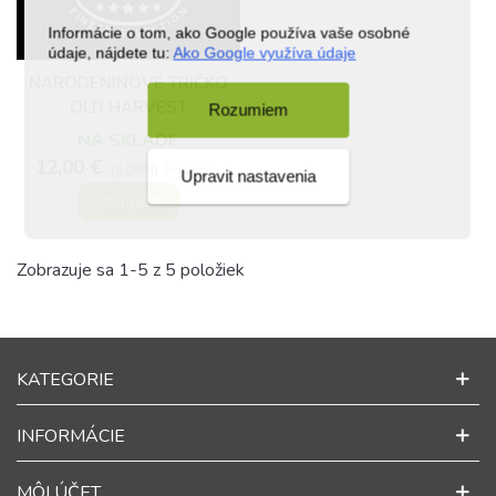
Informácie o tom, ako Google používa vaše osobné
údaje, nájdete tu:
Ako Google využíva údaje
NARODENINOVÉ TRIČKO
OLD HARVEST
Rozumiem
NA SKLADE
12,00 €
16,50 €
(s DPH)
Upravit nastavenia
Zobraziť
Zobrazuje sa 1-5 z 5 položiek
KATEGORIE
INFORMÁCIE
MÔJ ÚČET