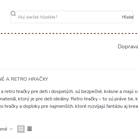
Hľadať
Doprav
É A RETRO HRAČKY
a retro hračky pre deti i dospelých, sú bezpečné, krásne a majú
materiál, ktorý je pre deti ideálny. Retro hračky – to sú práve tie,
i hračky a doplnky pre najmenších, ktoré rozvíjajú fantáziu aj kreat
čené