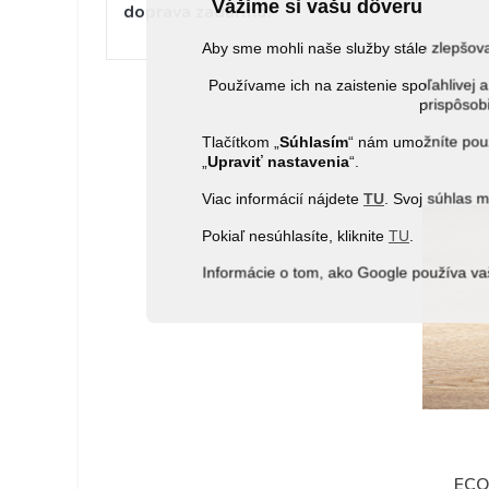
Vážime si vašu dôveru
doprava zadarmo!
Aby sme mohli naše služby stále zlepšo
Používame ich na zaistenie spoľahlive
prispôsobi
Tlačítkom „
Súhlasím
“ nám umožníte použ
„
Upraviť nastavenia
“.
Viac informácií nájdete
TU
. Svoj súhlas 
Pokiaľ nesúhlasíte, kliknite
TU
.
Informácie o tom, ako Google používa va
ECO