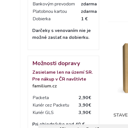
Bankovým prevodom
zdarma
Platobnou kartou
zdarma
Dobierka
1 €
Darčeky s venovaním nie je
možné zaslať na dobierku.
Možnosti dopravy
Zasielame len na území SR.
Pre nákup v ČR navštívte
familium.cz
Packeta
2,90€
Kuriér cez Packetu
3,90€
Kuriér GLS
3,90€
STAVE
Pri objednávke nad 40 €