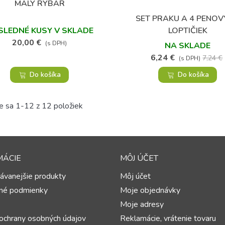
MALÝ RYBÁR
Obľúbené
SET PRAKU A 4 PENO
Obľúbené
LOPTIČIEK
SLEDNÉ KUSY V SKLADE
20,00 €
(s DPH)
NA SKLADE
6,24 €
7,24 €
(s DPH)
Do košíka
Do košíka
e sa 1-12 z 12 položiek
MÁCIE
MÔJ ÚČET
ávanejšie produkty
Môj účet
né podmienky
Moje objednávky
Moje adresy
ochrany osobných údajov
Reklamácie, vrátenie tovaru