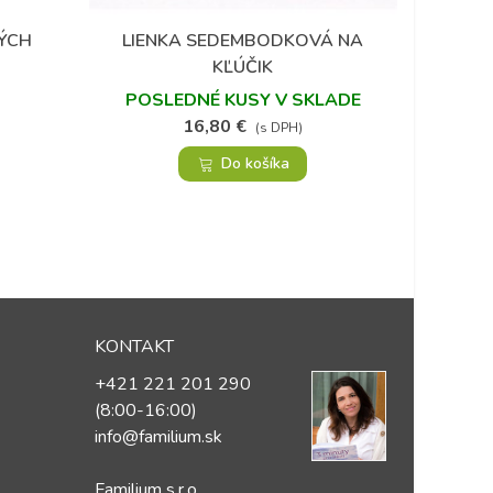
(8)
VÝCH
LIENKA SEDEMBODKOVÁ NA
Obľúbené
KĽÚČIK
POSLEDNÉ KUSY V SKLADE
16,80 €
(s DPH)
Do košíka
KONTAKT
+421 221 201 290
(8:00-16:00)
info@familium.sk
Familium s.r.o.