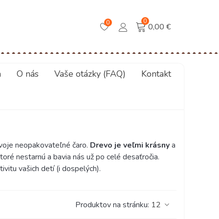
0
0
0,00 €
a
O nás
Vaše otázky (FAQ)
Kontakt
 svoje neopakovateľné čaro.
Drevo je veľmi krásny
a
 ktoré nestarnú a bavia nás už po celé desaťročia.
ivitu vašich detí (i dospelých).
Produktov na stránku:
12