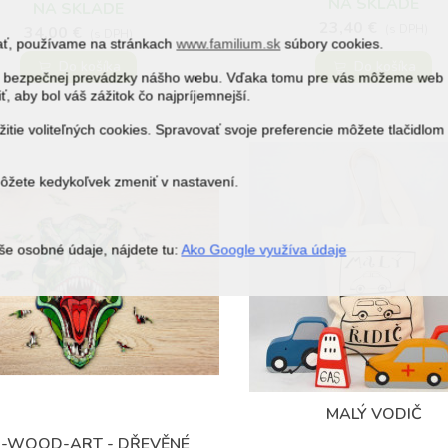
NA SKLADE
NA SKLADE
23,40 €
(s DPH)
34,00 €
(s DPH)
vať, používame na stránkach
www.familium.sk
súbory cookies.
Do košíka
Do košíka
j a bezpečnej prevádzky nášho webu. Vďaka tomu pre vás môžeme web
ť, aby bol váš zážitok čo najpríjemnejší.
itie voliteľných cookies. Spravovať svoje preferencie môžete tlačidlom
môžete kedykoľvek zmeniť v nastavení.
še osobné údaje, nájdete tu:
Ako Google využíva údaje
MALÝ VODIČ
Obľúbené
-WOOD-ART - DŘEVĚNÉ
Obľúbené