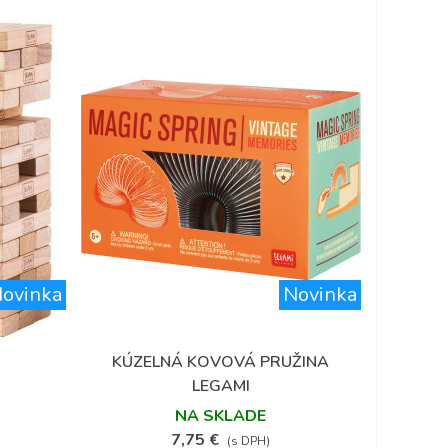
ovinka
Novinka
KÚZELNÁ KOVOVÁ PRUŽINA
Obľúbené
LEGAMI
NA SKLADE
7,75 €
(s DPH)