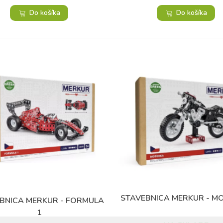
Do košíka
Do košíka
STAVEBNICA MERKUR - M
Obľúbené
BNICA MERKUR - FORMULA
Obľúbené
1