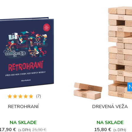
N
(7)
RETROHRANÍ
DREVENÁ VEŽA
Obľúbené
Obľúbené
NA SKLADE
NA SKLADE
17,90 €
15,80 €
25,90 €
(s DPH)
(s DPH)