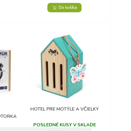
Do košíka
HOTEL PRE MOTÝLE A VČIELKY
Obľúbené
OTORKA
POSLEDNÉ KUSY V SKLADE