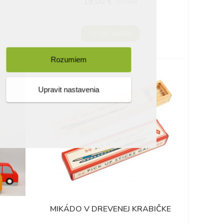
19,00 €
(s DPH)
Do košíka
Rozumiem
Upravit nastavenia
MIKÁDO V DREVENEJ KRABIČKE
Obľúbené