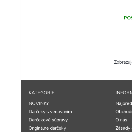
PO
Zobrazuj
KATEGORIE
INFOR
NOVINKY
Najpred
Darčeky s venovaním
Obchod
Darčekové súpravy
O nás
Originálne darčeky
Zásady 