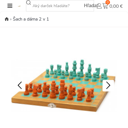
0
Hľadať
0,00 €
›
Šach a dáma 2 v 1