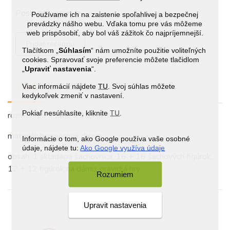
Posledné recenzie
Používame ich na zaistenie spoľahlivej a bezpečnej
prevádzky nášho webu. Vďaka tomu pre vás môžeme
web prispôsobiť, aby bol váš zážitok čo najpríjemnejší.
Pridať recenziu
Tlačítkom „
Súhlasím
“ nám umožníte použitie voliteľných
cookies. Spravovať svoje preferencie môžete tlačidlom
„
Upraviť nastavenia
“.
Viac informácií nájdete
TU
. Svoj súhlas môžete
Popis
Prehľad
kedykoľvek zmeniť v nastavení.
Pokiaľ nesúhlasíte, kliknite
TU
.
rozmer: 15 x 28,2 x 28,7 cm
materiál: borovicové drevo
Informácie o tom, ako Google používa vaše osobné
údaje, nájdete tu:
Ako Google využíva údaje
obsah: 1 skladacia šachovnica, 16 + 16 šachových figúrok,
12 + 12 figúrok na dámu, pravidlá hry
Rozumiem
Upravit nastavenia