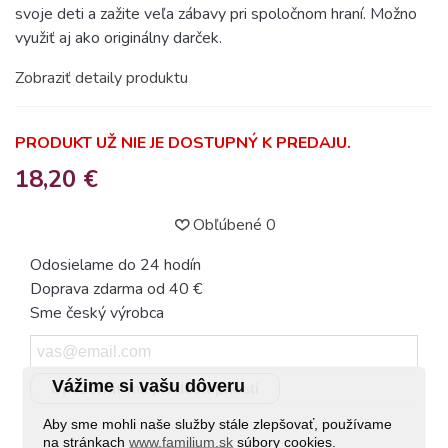
svoje deti a zažite veľa zábavy pri spoločnom hraní. Možno
využiť aj ako originálny darček.
Zobraziť detaily produktu
PRODUKT UŽ NIE JE DOSTUPNÝ K PREDAJU.
18,20 €
Obľúbené
0
Odosielame do 24 hodín
Doprava zdarma od 40 €
Sme český výrobca
Vážime si vašu dôveru
Upozorniť ma pri dostupnosti
Aby sme mohli naše služby stále zlepšovať, používame
na stránkach
www.familium.sk
súbory cookies.