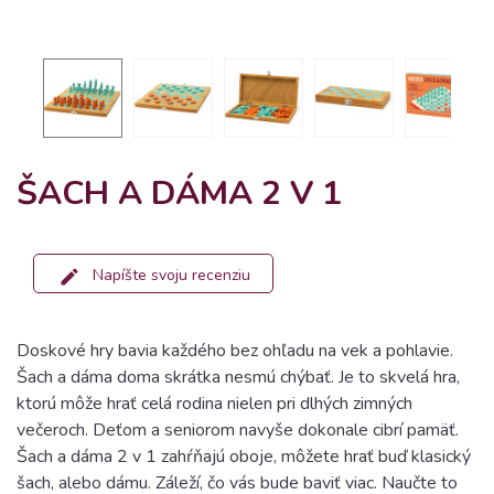
ŠACH A DÁMA 2 V 1
Napíšte svoju recenziu
Doskové hry bavia každého bez ohľadu na vek a pohlavie.
Šach a dáma doma skrátka nesmú chýbať. Je to skvelá hra,
ktorú môže hrať celá rodina nielen pri dlhých zimných
večeroch. Deťom a seniorom navyše dokonale cibrí pamäť.
Šach a dáma 2 v 1 zahŕňajú oboje, môžete hrať buď klasický
šach, alebo dámu. Záleží, čo vás bude baviť viac. Naučte to