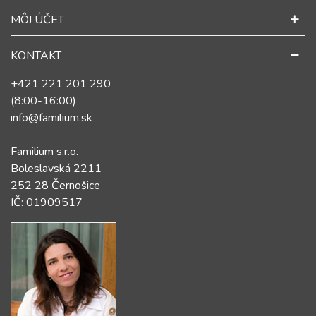
MÔJ ÚČET
KONTAKT
+421 221 201 290
(8:00-16:00)
info@familium.sk
Familium s.r.o.
Boleslavská 2211
252 28 Černošice
IČ: 01909517