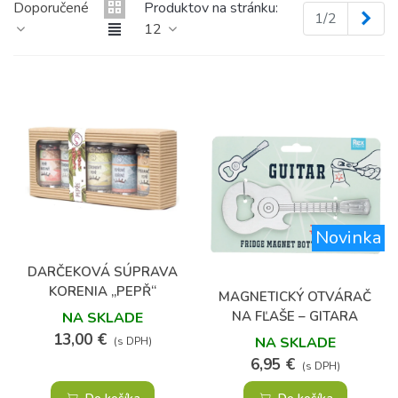
Doporučené
Produktov na stránku:
Ďal
1/2
12
Novinka
DARČEKOVÁ SÚPRAVA
KORENIA „PEPŘ“
MAGNETICKÝ OTVÁRAČ
NA FĽAŠE – GITARA
NA SKLADE
13,00 €
NA SKLADE
(s DPH)
6,95 €
(s DPH)