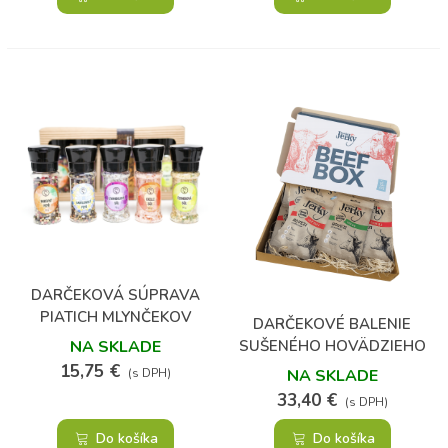
DARČEKOVÁ SÚPRAVA
PIATICH MLYNČEKOV
DARČEKOVÉ BALENIE
KORENIA A SOLI
SUŠENÉHO HOVÄDZIEHO
NA SKLADE
MÄSA
15,75 €
NA SKLADE
(s DPH)
33,40 €
(s DPH)
Do košíka
Do košíka