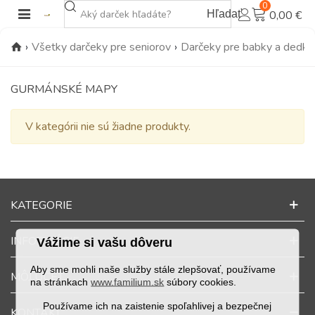
0
Hľadať
0,00 €
›
Všetky darčeky pre seniorov
›
Darčeky pre babky a dedk
GURMÁNSKÉ MAPY
V kategórii nie sú žiadne produkty.
KATEGORIE
INFORMÁCIE
Vážime si vašu dôveru
Aby sme mohli naše služby stále zlepšovať, používame
MÔJ ÚČET
na stránkach
www.familium.sk
súbory cookies.
Používame ich na zaistenie spoľahlivej a bezpečnej
KONTAKT