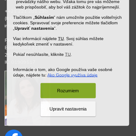
prevádzky nášho webu. Vďaka tomu pre vás môžeme
web prispôsobiť, aby bol váš zážitok čo najpríjemnejší.
+421 221 201 290
Tlačítkom „
Súhlasím
“ nám umožníte použitie voliteľných
(8:00-16:00)
cookies. Spravovať svoje preferencie môžete tlačidlom
info@familium.sk
„
Upraviť nastavenia
“.
Viac informácií nájdete
TU
. Svoj súhlas môžete
Familium s.r.o.
kedykoľvek zmeniť v nastavení.
Boleslavská 2211
252 28 Černošice
Pokiaľ nesúhlasíte, kliknite
TU
.
IČ: 01909517
Informácie o tom, ako Google používa vaše osobné
údaje, nájdete tu:
Ako Google využíva údaje
Rozumiem
Upravit nastavenia