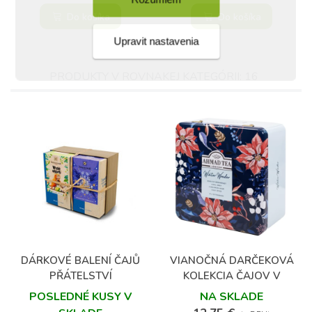
Do košíka
Do košíka
Upravit nastavenia
PRODUKTY V ROVNAKEJ KATEGÓRII: 16
DÁRKOVÉ BALENÍ ČAJŮ
VIANOČNÁ DARČEKOVÁ
PŘÁTELSTVÍ
KOLEKCIA ČAJOV V
PLECHOVEJ KAZETE
POSLEDNÉ KUSY V
NA SKLADE