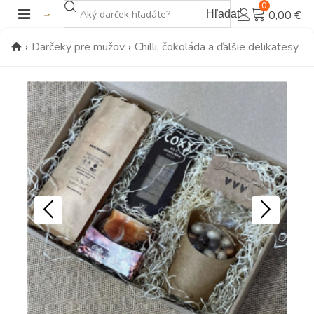
0
Hľadať
0,00 €
›
Darčeky pre mužov
›
Chilli, čokoláda a ďalšie delikatesy
›