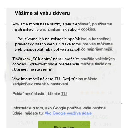
Vážime si vašu dôveru
MOHLO BY SA VÁM TIEŽ PÁČIŤ
Aby sme mohli naše služby stále zlepšovať, používame
na stránkach
www.familium.sk
súbory cookies.
Používame ich na zaistenie spoľahlivej a bezpečnej
prevádzky nášho webu. Vďaka tomu pre vás môžeme
web prispôsobiť, aby bol váš zážitok čo najpríjemnejší.
Tlačítkom „
Súhlasím
“ nám umožníte použitie voliteľných
cookies. Spravovať svoje preferencie môžete tlačidlom
„
Upraviť nastavenia
“.
Viac informácií nájdete
TU
. Svoj súhlas môžete
kedykoľvek zmeniť v nastavení.
(1)
(3)
Pokiaľ nesúhlasíte, kliknite
DARČEKOVÁ KÁVA
TU
.
TECHNOLOGICKÁ
VEĽKÁ ČAJOVÁ KOLEKCIA
PRESTÁVKA - MLETÁ
Informácie o tom, ako Google používa vaše osobné
POSLEDNÉ KUSY V
údaje, nájdete tu:
Ako Google využíva údaje
SKLADE
NA SKLADE
14,20 €
14,25 €
(s DPH)
(s DPH)
Rozumiem