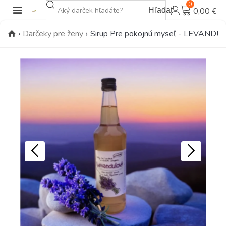
0
Hľadať
0,00 €
›
Darčeky pre ženy
›
Sirup Pre pokojnú myseľ - LEVAND