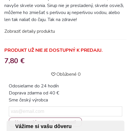
navyše skvele vonia. Sirup nie je presladený, skvele osvieži,
môžeme ho zmiešať s perlivou aj neperlivou vodou, alebo
len tak naliať do čaju. Tak na zdravie!
Zobraziť detaily produktu
PRODUKT UŽ NIE JE DOSTUPNÝ K PREDAJU.
7,80 €
Obľúbené
0
Odosielame do 24 hodín
Doprava zdarma od 40 €
Sme český výrobca
Upozorniť ma pri dostupnosti
Vážime si vašu dôveru