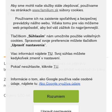
Aby sme mohli naše služby stále zlepšovať, používame
na stránkach
www.familium.sk
súbory cookies.
Posledné recenzie
Používame ich na zaistenie spoľahlivej a bezpečnej
prevádzky nášho webu. Vďaka tomu pre vás môžeme
web prispôsobiť, aby bol váš zážitok čo najpríjemnejší.
Pridať recenziu
Tlačítkom „
Súhlasím
“ nám umožníte použitie voliteľných
cookies. Spravovať svoje preferencie môžete tlačidlom
„
Upraviť nastavenia
“.
Popis
Prehľad
Viac informácií nájdete
TU
. Svoj súhlas môžete
kedykoľvek zmeniť v nastavení.
Levanduľový sirup: stačí pár kvapiek na prípravu
Pokiaľ nesúhlasíte, kliknite
TU
.
levanduľovej malinovky ale možno pridať napríklad do kávy.
Zloženie: výluh z kvetov levandule 49 % hm., cukor,
Informácie o tom, ako Google používa vaše osobné
údaje, nájdete tu:
Ako Google využíva údaje
regulátor kyslosti (kyselina citrónová)
Objem: 500 ml.
Rozumiem
Upravit nastavenia