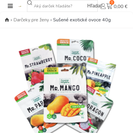
0
Hľadať
0,00 €
›
Darčeky pre ženy
›
Sušené exotické ovoce 40g