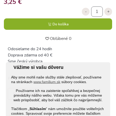
3,25 €
-
+
Do košíka
Obľúbené
0
Odosielame do 24 hodín
Doprava zdarma od 40 €
Sme český výrobca
Vážime si vašu dôveru
Aby sme mohli naše služby stále zlepšovať, používame
Posledné recenzie
na stránkach
www.familium.sk
súbory cookies.
Používame ich na zaistenie spoľahlivej a bezpečnej
Pridať recenziu
prevádzky nášho webu. Vďaka tomu pre vás môžeme
web prispôsobiť, aby bol váš zážitok čo najpríjemnejší.
Tlačítkom „
Súhlasím
“ nám umožníte použitie voliteľných
cookies. Spravovať svoje preferencie môžete tlačidlom
Popis
Prehľad