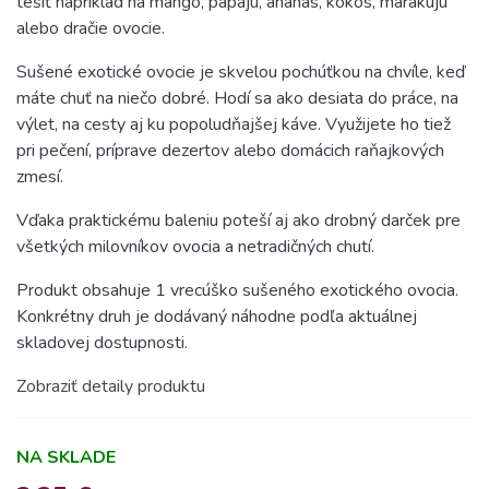
tešiť napríklad na mango, papáju, ananás, kokos, marakuju
alebo dračie ovocie.
Sušené exotické ovocie je skvelou pochúťkou na chvíle, keď
máte chuť na niečo dobré. Hodí sa ako desiata do práce, na
výlet, na cesty aj ku popoludňajšej káve. Využijete ho tiež
pri pečení, príprave dezertov alebo domácich raňajkových
zmesí.
Vďaka praktickému baleniu poteší aj ako drobný darček pre
všetkých milovníkov ovocia a netradičných chutí.
Produkt obsahuje 1 vrecúško sušeného exotického ovocia.
Konkrétny druh je dodávaný náhodne podľa aktuálnej
skladovej dostupnosti.
Zobraziť detaily produktu
NA SKLADE