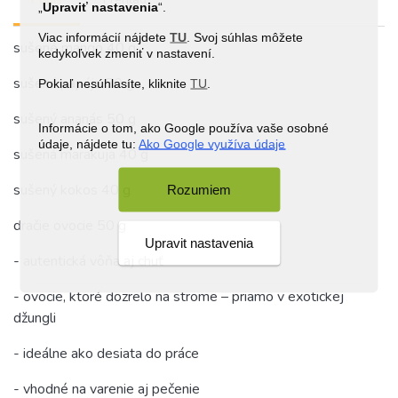
„
Upraviť nastavenia
“.
Viac informácií nájdete
TU
. Svoj súhlas môžete
sušené mango 40 g
kedykoľvek zmeniť v nastavení.
sušená papája 50 g
Pokiaľ nesúhlasíte, kliknite
TU
.
sušený ananás 50 g
Informácie o tom, ako Google používa vaše osobné
údaje, nájdete tu:
Ako Google využíva údaje
sušená marakuja 40 g
sušený kokos 40 g
Rozumiem
dračie ovocie 50 g
Upravit nastavenia
- autentická vôňa aj chuť
- ovocie, ktoré dozrelo na strome – priamo v exotickej
džungli
- ideálne ako desiata do práce
- vhodné na varenie aj pečenie