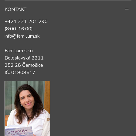
KONTAKT
+421 221 201 290
(8:00-16:00)
info@familium.sk
Familium s.r.o.
Boleslavská 2211
252 28 Černošice
IČ: 01909517