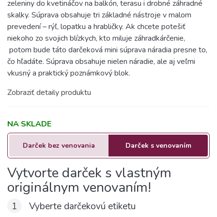
zeleniny do kvetináčov na balkón, terasu i drobné záhradné
skalky. Súprava obsahuje tri základné nástroje v malom
prevedení – rýľ, lopatku a hrabličky. Ak chcete potešiť
niekoho zo svojich blízkych, kto miluje záhradkárčenie,
potom bude táto darčeková mini súprava náradia presne to,
čo hľadáte. Súprava obsahuje nielen náradie, ale aj veľmi
vkusný a praktický poznámkový blok.
Zobraziť detaily produktu
NA SKLADE
Darček bez venovania
Darček s venovaním
Vytvorte darček s vlastným
originálnym venovaním!
1
Vyberte darčekovú etiketu