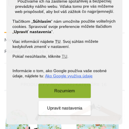
Používame ich na zaistenie spoľahlivej a bezpečnej
prevádzky nášho webu. Vďaka tomu pre vás môžeme
web prispôsobiť, aby bol váš zážitok čo najpríjemnejší.
Tlačítkom „
Súhlasím
“ nám umožníte použitie voliteľných
Popis
Prehľad
cookies. Spravovať svoje preferencie môžete tlačidlom
„
Upraviť nastavenia
“.
Materiál: kov, drevo
Viac informácií nájdete
TU
. Svoj súhlas môžete
kedykoľvek zmeniť v nastavení.
Rozmery: 24,3 × 16 × 3,2 cm
Pokiaľ nesúhlasíte, kliknite
TU
.
Informácie o tom, ako Google používa vaše osobné
údaje, nájdete tu:
Ako Google využíva údaje
PRODUKTY V ROVNAKEJ KATEGÓRII: 16
Rozumiem
Upravit nastavenia