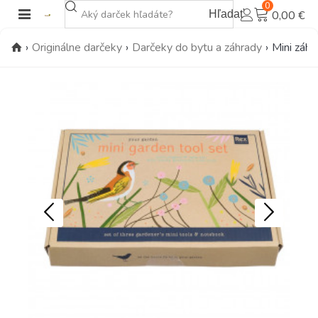
0
Hľadať
0,00 €
›
Originálne darčeky
›
Darčeky do bytu a záhrady
›
Mini záhr