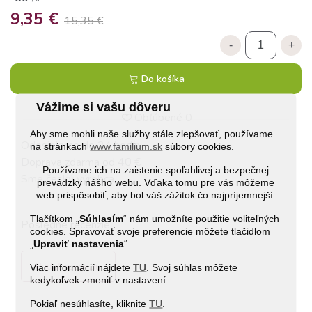
9,35 €
15,35 €
-
+
Do košíka
Vážime si vašu dôveru
Obľúbené
0
Aby sme mohli naše služby stále zlepšovať, používame
Odosielame do 24 hodín
na stránkach
www.familium.sk
súbory cookies.
Doprava zdarma od 40 €
Používame ich na zaistenie spoľahlivej a bezpečnej
Sme český výrobca
prevádzky nášho webu. Vďaka tomu pre vás môžeme
web prispôsobiť, aby bol váš zážitok čo najpríjemnejší.
Tlačítkom „
Súhlasím
“ nám umožníte použitie voliteľných
Posledné recenzie
cookies. Spravovať svoje preferencie môžete tlačidlom
„
Upraviť nastavenia
“.
Pridať recenziu
Viac informácií nájdete
TU
. Svoj súhlas môžete
kedykoľvek zmeniť v nastavení.
Pokiaľ nesúhlasíte, kliknite
TU
.