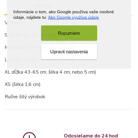
Popis
Prehľad
Informácie o tom, ako Google používa vaše osobné
údaje, nájdete tu:
Ako Google využíva údaje
Veľkosti:
Rozumiem
S (dĺžka 21-32 cm, šírka 2 cm)
M (dĺžka 30-45 cm, šírka 2,5 cm)
Upravit nastavenia
L (dĺžka 37-60 cm, šírka 2,5 cm)
XL dĺžka 43-65 cm, šírka 4 cm, nebo 5 cm)
XS (šírka 1,6 cm)
Ručne šitý výrobok
Odosielame do 24 hod