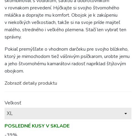
skombinovať s vodítkom, šatkou a dobrotovníkom
v rovnakom prevedení. Hýčkajte si svojho štvornohého
miláčika a doprajte mu komfort. Obojok je k zakúpeniu
v niekoľkých veľkostiach, takže si na svoje príde majiteľ
malého, stredného i veľkého plemena. Stačí len vybrať ten
správny.
Pokiaľ premýšľate o vhodnom darčeku pre svojho blízkeho,
ktorý je mimochodom tiež vášnivým psíčkarom, urobte jemu
a jeho štvornohému kamarátovi radosť napríklad štýlovým
obojkom.
Zobraziť detaily produktu
Veľkosť
POSLEDNÉ KUSY V SKLADE
-39%