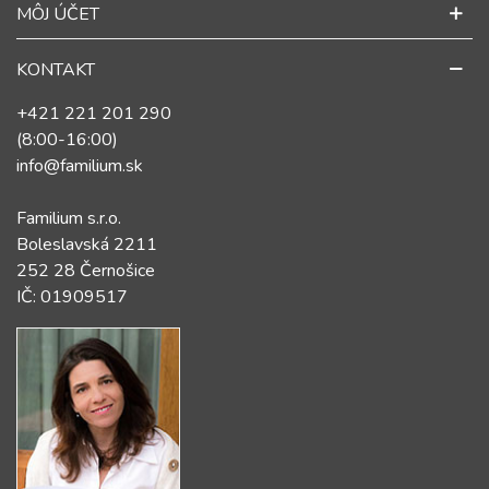
MÔJ ÚČET
KONTAKT
+421 221 201 290
(8:00-16:00)
info@familium.sk
Familium s.r.o.
Boleslavská 2211
252 28 Černošice
IČ: 01909517