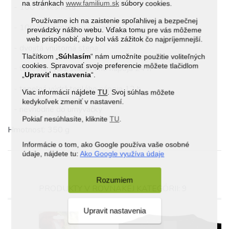
na stránkach
www.familium.sk
súbory cookies.
- 100 % tesniaca
Používame ich na zaistenie spoľahlivej a bezpečnej
- 100 % hermeticky uzavretá
prevádzky nášho webu. Vďaka tomu pre vás môžeme
web prispôsobiť, aby bol váš zážitok čo najpríjemnejší.
- dvojitá vnútorná stena
Tlačítkom „
Súhlasím
“ nám umožníte použitie voliteľných
cookies. Spravovať svoje preferencie môžete tlačidlom
- tepelná výdrž studeného nápoja 24 h
„
Upraviť nastavenia
“.
- tepelná výdrž teplého nápoja 12 h
Viac informácií nájdete
TU
. Svoj súhlas môžete
kedykoľvek zmeniť v nastavení.
- nevhodné do umývačky
Pokiaľ nesúhlasíte, kliknite
TU
.
Hmotnosť: 350 g
Informácie o tom, ako Google používa vaše osobné
údaje, nájdete tu:
Ako Google využíva údaje
Rozumiem
PRODUKTY V ROVNAKEJ KATEGÓRII: 9
Upravit nastavenia