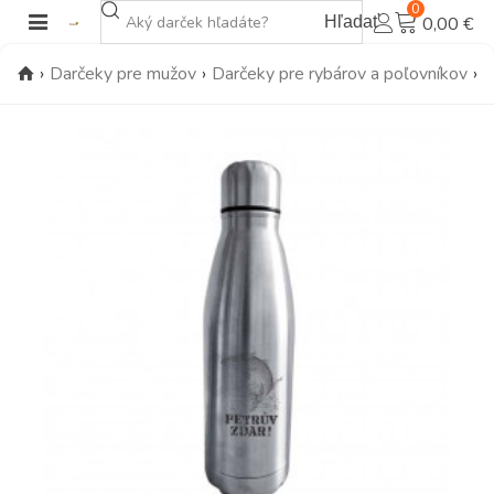
0
Hľadať
0,00 €
›
Darčeky pre mužov
›
Darčeky pre rybárov a poľovníkov
›
T