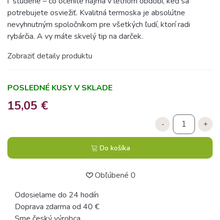
i studené – čo oceníte najmä v letnom období, keď sa
potrebujete osviežiť. Kvalitná termoska je absolútne
nevyhnutným spoločníkom pre všetkých ľudí, ktorí radi
rybárčia. A vy máte skvelý tip na darček.
Zobraziť detaily produktu
POSLEDNÉ KUSY V SKLADE
15,05 €
-
+
Do košíka
Obľúbené
0
Odosielame do 24 hodín
Doprava zdarma od 40 €
Sme český výrobca