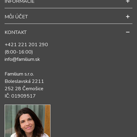
INFORMÁCIE
MÔJ ÚČET
KONTAKT
+421 221 201 290
(8:00-16:00)
info@familium.sk
Familium s.r.o.
Boleslavská 2211
252 28 Černošice
IČ: 01909517