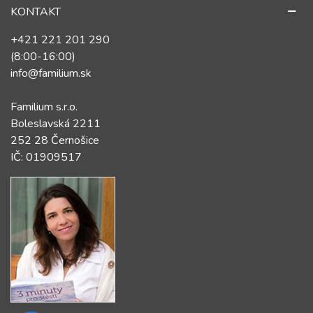
KONTAKT
+421 221 201 290
(8:00-16:00)
info@familium.sk
Familium s.r.o.
Boleslavská 2211
252 28 Černošice
IČ: 01909517