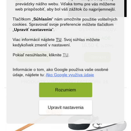
prevádzky nášho webu. Vďaka tomu pre vás môžeme
web prispôsobiť, aby bol váš zážitok čo najpríjemnejší.
(4)
Tlačítkom „
Súhlasím
“ nám umožníte použitie voliteľných
DARČEKOVÁ SADA
TRIČKO CHILLI PRE
cookies. Spravovať svoje preferencie môžete tlačidlom
ČAJOV "VEĽA ŠŤASTIA"
OSTRÝCH MUŽOV
„
Upraviť nastavenia
“.
NA SKLADE
NA SKLADE
Viac informácií nájdete
TU
. Svoj súhlas môžete
15,90 €
16,50 €
kedykoľvek zmeniť v nastavení.
(s DPH)
(s DPH)
Pokiaľ nesúhlasíte, kliknite
TU
.
Do košíka
Zobraziť
Informácie o tom, ako Google používa vaše osobné
údaje, nájdete tu:
Ako Google využíva údaje
PRODUKTY V ROVNAKEJ KATEGÓRII: 16
Rozumiem
Upravit nastavenia