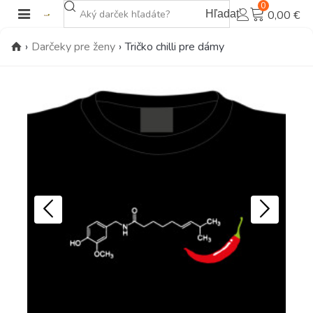
0
Hľadať
0,00 €
›
Darčeky pre ženy
›
Tričko chilli pre dámy