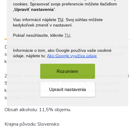
cookies. Spravovať svoje preferencie môžete tlačidlom
Pridať recenziu
„
Upraviť nastavenia
“.
Viac informácií nájdete
TU
. Svoj súhlas môžete
kedykoľvek zmeniť v nastavení.
Popis
Prehľad
Pokiaľ nesúhlasíte, kliknite
TU
.
Dodávame s darčekovou krabicou (čierna alebo zlatá, podľa
Informácie o tom, ako Google používa vaše osobné
skladových zásob)Aromatizovaný nápoj na báze vína s 23
údaje, nájdete tu:
Ako Google využíva údaje
karátovými lupeňmi zlata.
Rozumiem
Zloženie: biele víno polosuché Irsai Oliver akostné odrodové
99%,1% Likér Bols (voda, alkohol 17%, cukor, regulátor
Upravit nastavenia
kyslosti E330, aróma broskyňa, farbivo zlato) obsahuje
siričitany a CO2.
Obsah alkoholu: 11,5% objemu.
Krajina pôvodu: Slovensko