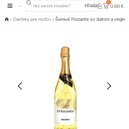
0
Hľadať
0,00 €
›
Darčeky pre mužov
›
Šumivé Frizzante so zlatom a originá