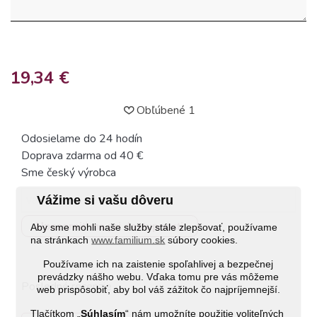
19,34 €
Obľúbené
1
Odosielame do 24 hodín
Doprava zdarma od 40 €
Sme český výrobca
Vážime si vašu dôveru
Upozorniť ma pri dostupnosti
Aby sme mohli naše služby stále zlepšovať, používame
na stránkach
www.familium.sk
súbory cookies.
Používame ich na zaistenie spoľahlivej a bezpečnej
prevádzky nášho webu. Vďaka tomu pre vás môžeme
Posledné recenzie
web prispôsobiť, aby bol váš zážitok čo najpríjemnejší.
Tlačítkom „
Súhlasím
“ nám umožníte použitie voliteľných