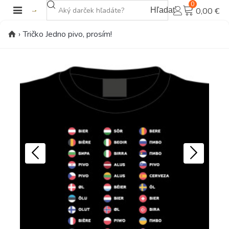
0
Hľadať
0,00 €
›
Tričko Jedno pivo, prosím!