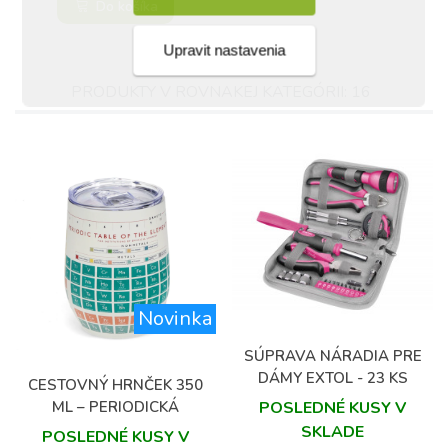
Do košíka
Upravit nastavenia
PRODUKTY V ROVNAKEJ KATEGÓRII: 16
Novinka
SÚPRAVA NÁRADIA PRE
DÁMY EXTOL - 23 KS
CESTOVNÝ HRNČEK 350
ML – PERIODICKÁ
POSLEDNÉ KUSY V
TABUĽKA PRVKOV
SKLADE
POSLEDNÉ KUSY V