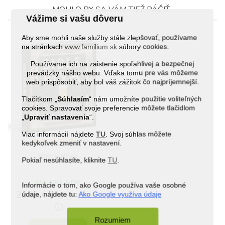
MOHLO BY SA VÁM TIEŽ PÁČIŤ
Vážime si vašu dôveru
Aby sme mohli naše služby stále zlepšovať, používame
na stránkach
www.familium.sk
súbory cookies.
Používame ich na zaistenie spoľahlivej a bezpečnej
prevádzky nášho webu. Vďaka tomu pre vás môžeme
web prispôsobiť, aby bol váš zážitok čo najpríjemnejší.
Tlačítkom „
Súhlasím
“ nám umožníte použitie voliteľných
cookies. Spravovať svoje preferencie môžete tlačidlom
„
Upraviť nastavenia
“.
Viac informácií nájdete
TU
. Svoj súhlas môžete
(1)
kedykoľvek zmeniť v nastavení.
BIBLE PIVA
Pokiaľ nesúhlasíte, kliknite
TU
.
NA SKLADE
Informácie o tom, ako Google používa vaše osobné
22,90 €
údaje, nájdete tu:
Ako Google využíva údaje
32,90 €
(s DPH)
info_outline
Rozumiem