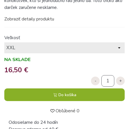
kohokoľvek, kto si jednoducho rád jedno dá. Toto tričko ako
darček zaručene nesklame.
Zobraziť detaily produktu
Veľkosť
NA SKLADE
16,50 €
-
+
Do košíka
Obľúbené
0
Odosielame do 24 hodín