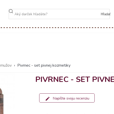
Hľadať
e mužov
›
Pivrnec - set pivnej kozmetiky
PIVRNEC - SET PIVN
Napíšte svoju recenziu