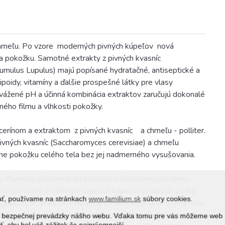
chmeľu. Po vzore
moderných pivných kúpeľov
nová
na pokožku. Samotné extrakty z pivných kvasníc
umulus Lupulus) majú popísané hydratačné, antiseptické a
ipoidy, vitamíny a ďalšie prospešné látky pre vlasy
yvážené pH a účinná kombinácia extraktov zaručujú dokonalé
ného filmu a vlhkosti pokožky.
ycerínom a extraktom
z pivných kvasníc
a chmeľu - polliter.
pivných kvasníc (Saccharomyces cerevisiae) a chmeľu
ne pokožku celého tela bez jej nadmerného vysušovania.
u. Pivrncov príspevok ku kvalitnej každodennej osobnej
yužíva po vzore moderných pivných kúpeľov priaznivé účinky
vať, používame na stránkach
www.familium.sk
súbory cookies.
c (Saccharomyces cerevisiae) a chmeľu obyčajného (Humulus
ie priaznivé účinky. Receptúra ​​obsahuje proteíny, lipoidy,
j a bezpečnej prevádzky nášho webu. Vďaka tomu pre vás môžeme web
ť, aby bol váš zážitok čo najpríjemnejší.