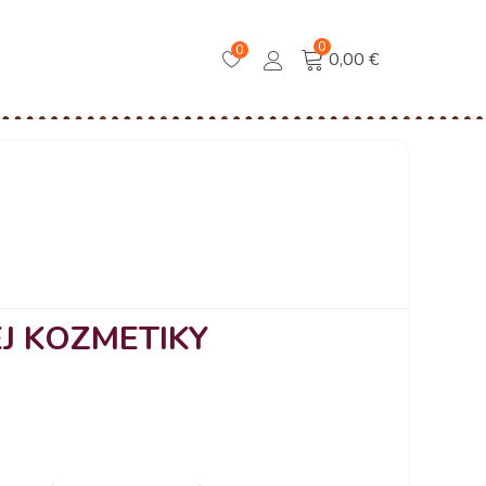
0
0
0,00 €
EJ KOZMETIKY