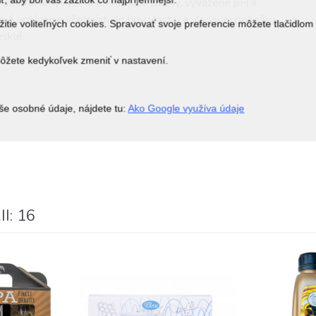
 Kvalitné umývacie a ošetrujúce zložky, vyvážené pH a
trné umývanie všetkých druhov vlasov a vlasovej pokožky.
itie voliteľných cookies. Spravovať svoje preferencie môžete tlačidlom
esklé.
môžete kedykoľvek zmeniť v nastavení.
še osobné údaje, nájdete tu:
Ako Google využíva údaje
I: 16