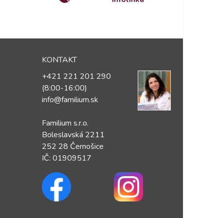
KONTAKT
+421 221 201 290
(8:00-16:00)
info@familium.sk
Familium s.r.o.
Boleslavská 2211
252 28 Černošice
IČ: 01909517