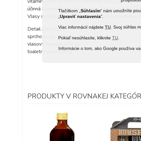
vitamíny a iné prospešné látky pre vlasy a pokožku.
účinná kombinácia extraktov zaručujú dokonalé a še
Tlačítkom „
Súhlasím
“ nám umožníte použ
Vlasy sa ľahšie rozčesávajú, a sú po umytí hebké a l
„
Upraviť nastavenia
“.
Viac informácií nájdete
TU
. Svoj súhlas 
Detail produktu:
sprchový gél 100 ml
Pokiaľ nesúhlasíte, kliknite
TU
.
vlasový šampón 100 ml
Informácie o tom, ako Google používa va
toaletné mydlo 85 g
PRODUKTY V ROVNAKEJ KATEGÓRI