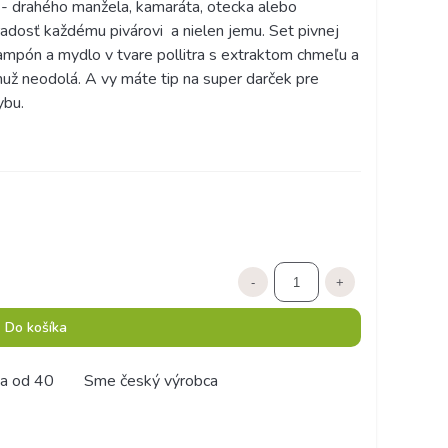
 - drahého manžela, kamaráta, otecka alebo
radosť každému pivárovi a nielen jemu. Set pivnej
mpón a mydlo v tvare pollitra s extraktom chmeľu a
už neodolá. A vy máte tip na super darček pre
ybu.
-
+
Do košíka
a od 40
Sme český výrobca