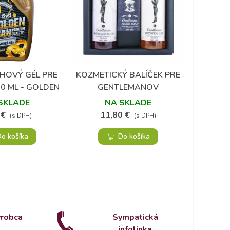
HOVÝ GÉL PRE
KOZMETICKÝ BALÍČEK PRE
SPRC
Obľúbené
Obľúbené
0 ML - GOLDEN
GENTLEMANOV
V
MAN
SKLADE
NA SKLADE
 €
11,80 €
4
(s DPH)
(s DPH)
o košíka
Do košíka
ýrobca
Sympatická
infolinka