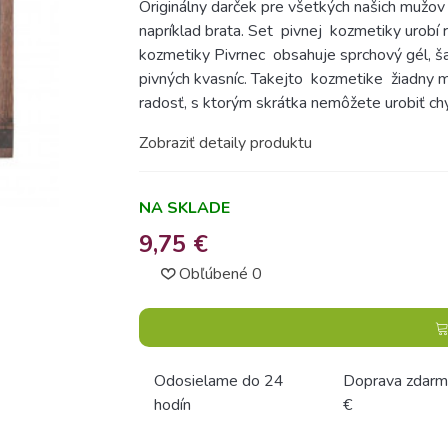
Originálny darček pre všetkých našich mužov
napríklad brata. Set pivnej kozmetiky urobí 
kozmetiky Pivrnec obsahuje sprchový gél, ša
pivných kvasníc. Takejto kozmetike žiadny m
radosť, s ktorým skrátka nemôžete urobiť ch
Zobraziť detaily produktu
NA SKLADE
9,75 €
Obľúbené
0
Odosielame do 24
Doprava zdarm
hodín
€