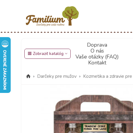
Doprava
O nás
Zobraziť katalóg
Vaše otázky (FAQ)
Kontakt
›
Darčeky pre mužov
›
Kozmetika a zdravie pr