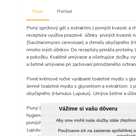
Popis
Prehľad
Pivný sprchový gél s extraktmi z pivných kvasníc a 
receptúra využíva priaznivé
účinky
pivných kvasníc 
(Saccharomyces cerevisiae) a chmeľu obyčajného (H
mnoho iných účinkov. Do receptúry prináša proteíny, l
a pokožku. Kvalitné umývacie a ošetrujúce zložky, v
a šetrné umývanie pri zachovaní prirodzeného ochran
Pivné krémové ručne vyrábané toaletné mydlo s gl
Jemné toaletné mydlo s glycerínom a extraktom
z 
obyčajného (Humulus Lupulus). Umýva šetrne a účin
Pivný šampón s extraktmi z pivných kvasníc a chmeľ
Vážime si vašu dôveru
hygiene a starostlivosti o vlasy. Nová receptúra ​​v
Aby sme mohli naše služby stále zlepšo
pivných kvasníc. Samotné extrakty z pivných kvasní
Lupulus) majú popísané hydratačné, antiseptické a ďalš
Používame ich na zaistenie spoľahlive
prispôsobi