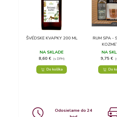
ŠVÉDSKE KVAPKY 200 ML
RUM SPA -
Obľúbené
Obľú
KOZME
NA SKLADE
NA SK
8,60 €
9,75 €
(s DPH)
(
Do košíka
Do k
Odosielame do 24
hod