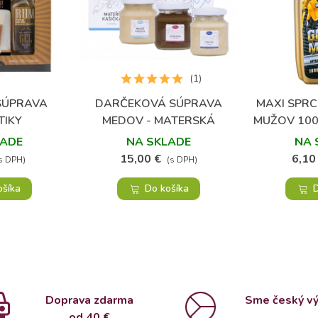
(1)
 SÚPRAVA
DARČEKOVÁ SÚPRAVA
MAXI SPRC
bené
Obľúbené
TIKY
MEDOV - MATERSKÁ
MUŽOV 100
KAŠIČKA, GUARANA A
LADE
NA SKLADE
NA 
POHYB V MEDE
15,00 €
6,10
s DPH)
(s DPH)
ošíka
Do košíka
D
Doprava zdarma
Sme český v
od 4
0 €