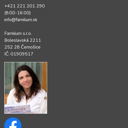
+421 221 201 290
(8:00-16:00)
info@familium.sk
Familium s.r.o.
Boleslavská 2211
252 28 Černošice
IČ: 01909517