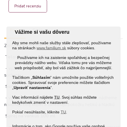
Pridať recenziu
Popis
Prehľad
Vážime si vašu dôveru
Aby sme mohli naše služby stále zlepšovať, používame
Zloženie darčekovej súpravy:
na stránkach
www.familium.sk
súbory cookies.
Telové mlieko 130 ml
Používame ich na zaistenie spoľahlivej a bezpečnej
prevádzky nášho webu. Vďaka tomu pre vás môžeme
- výživné mlieko dodá pokožke hydratáciu a úľavu od
web prispôsobiť, aby bol váš zážitok čo najpríjemnejší.
suchosti
Tlačítkom „
Súhlasím
“ nám umožníte použitie voliteľných
cookies. Spravovať svoje preferencie môžete tlačidlom
Soľ do kúpeľa 150 g
„
Upraviť nastavenia
“.
- voňavé kryštáliky dodajú kúpeľu nový rozmer, nádherne
Viac informácií nájdete
TU
. Svoj súhlas môžete
kedykoľvek zmeniť v nastavení.
navoňajú celý kúpeľ a zanechajú pokožku hebkú a hladkú
Pokiaľ nesúhlasíte, kliknite
TU
.
Sprej na vankúš 100 ml
Informácie o tom, ako Google používa vaše osobné