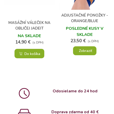
(1)
ADJUSTAČNÉ PONOŽKY -
ORANGE/BLUE
MASÁŽNÍ VÁLEČEK NA
OBLIČEJ JADEIT
POSLEDNÉ KUSY V
SKLADE
NA SKLADE
23,50 €
14,90 €
(s DPH)
(s DPH)
Zobraziť
Do košíka
Odosielame do 24 hod
Doprava zdarma od 4
0 €