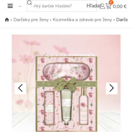
0
Hľadať
0,00 €
›
Darčeky pre ženy
›
Kozmetika a zdravie pre ženy
›
Darčeko