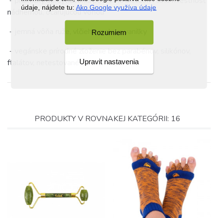
- praktický sprej navonia posteľnú bielizeň i celú miestnosť
údaje, nájdete tu:
Ako Google využíva údaje
nádhernou, očarujúcou vôňou
- jemná vôňa ruže, vlčieho maku a vanilky
Rozumiem
- vegánske prírodné zloženie bez parabénov, silikónov,
Upravit nastavenia
ftalátov, netestované na zvieratách
PRODUKTY V ROVNAKEJ KATEGÓRII: 16