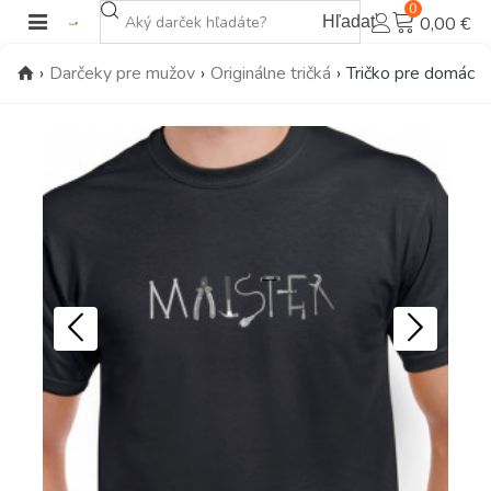
0
Hľadať
0,00 €
›
Darčeky pre mužov
›
Originálne tričká
›
Tričko pre domácic