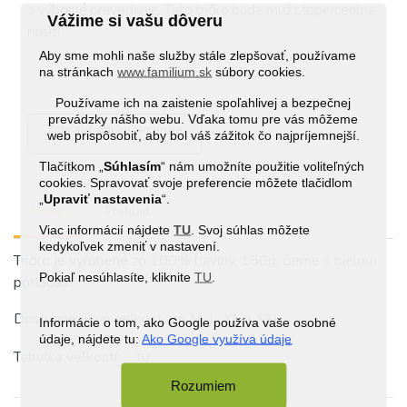
a výborné prevedenie. Toto tričko bude muž stopercentne 
Vážime si vašu dôveru
nosiť!
Aby sme mohli naše služby stále zlepšovať, používame
na stránkach
www.familium.sk
súbory cookies.
Používame ich na zaistenie spoľahlivej a bezpečnej
prevádzky nášho webu. Vďaka tomu pre vás môžeme
Zobraziť ďalšie recenzie
web prispôsobiť, aby bol váš zážitok čo najpríjemnejší.
Tlačítkom „
Súhlasím
“ nám umožníte použitie voliteľných
cookies. Spravovať svoje preferencie môžete tlačidlom
„
Upraviť nastavenia
“.
Popis
Prehľad
Viac informácií nájdete
TU
. Svoj súhlas môžete
kedykoľvek zmeniť v nastavení.
Tričko je vyrobené zo 100% bavlny, 150g, čierne s bielou
Pokiaľ nesúhlasíte, kliknite
TU
.
potlačou.
Dostupné je vo veľkostiach M, L, XL a XXL.
Informácie o tom, ako Google používa vaše osobné
údaje, nájdete tu:
Ako Google využíva údaje
Tabuľka veľkostí
TU
Rozumiem