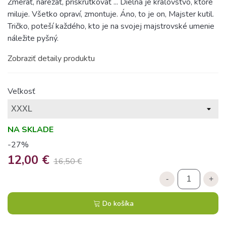
Zmerať, narezať, priskrutkovať ... Dielňa je kráľovstvo, ktoré
miluje. Všetko opraví, zmontuje. Áno, to je on, Majster kutil.
Tričko, poteší každého, kto je na svojej majstrovské umenie
náležite pyšný.
Zobraziť detaily produktu
Veľkosť
NA SKLADE
-27%
12,00 €
16,50 €
-
+
Do košíka