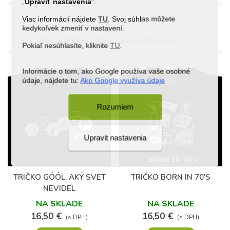
„
Upraviť nastavenia
“.
Viac informácií nájdete
TU
. Svoj súhlas môžete
kedykoľvek zmeniť v nastavení.
PRODUKTY V ROVNAKEJ KATEGÓRII: 16
Pokiaľ nesúhlasíte, kliknite
TU
.
Informácie o tom, ako Google používa vaše osobné
údaje, nájdete tu:
Ako Google využíva údaje
Rozumiem
Upravit nastavenia
(1)
TRIČKO GÓÓL, AKÝ SVET
TRIČKO BORN IN 70'S
NEVIDEL
NA SKLADE
NA SKLADE
16,50 €
16,50 €
(s DPH)
(s DPH)