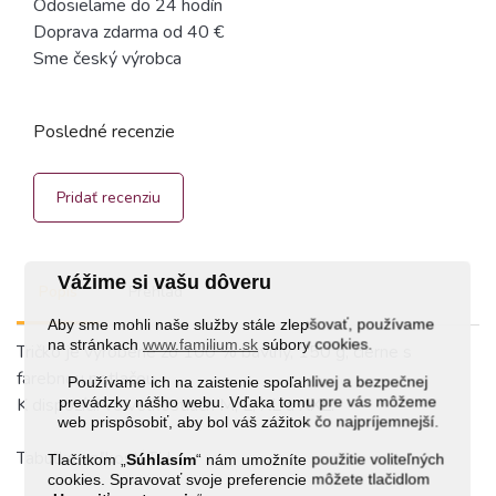
Odosielame do 24 hodín
Doprava zdarma od 40 €
Sme český výrobca
Posledné recenzie
Pridať recenziu
Vážime si vašu dôveru
Popis
Prehľad
Aby sme mohli naše služby stále zlepšovať, používame
na stránkach
www.familium.sk
súbory cookies.
Tričko je vyrobené zo 100 % bavlny, 150 g, čierne s
farebnou potlačou.
Používame ich na zaistenie spoľahlivej a bezpečnej
prevádzky nášho webu. Vďaka tomu pre vás môžeme
K dispozícii vo veľkostiach M, L, XL a XXL.
web prispôsobiť, aby bol váš zážitok čo najpríjemnejší.
Tabuľka veľkostí
TU
Tlačítkom „
Súhlasím
“ nám umožníte použitie voliteľných
cookies. Spravovať svoje preferencie môžete tlačidlom