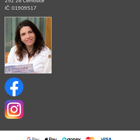
252 28 Černošice
IČ: 01909517