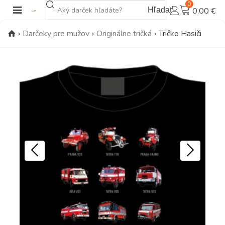
0
Hľadať
0,00 €
›
Darčeky pre mužov
›
Originálne tričká
›
Tričko Hasiči