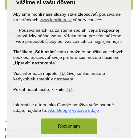
Vážime si vašu dôveru
Do košíka
Aby sme mohli naše služby stále zlepšovať, používame
na stránkach
www.familium.sk
súbory cookies.
Obľúbené
0
Používame ich na zaistenie spoľahlivej a bezpečnej
Odosielame do 24 hodín
prevádzky nášho webu. Vďaka tomu pre vás môžeme
Doprava zdarma od 40 €
web prispôsobiť, aby bol váš zážitok čo najpríjemnejší.
Sme český výrobca
Tlačítkom „
Súhlasím
“ nám umožníte použitie voliteľných
cookies. Spravovať svoje preferencie môžete tlačidlom
„
Upraviť nastavenia
“.
Posledné recenzie
Viac informácií nájdete
TU
. Svoj súhlas môžete
kedykoľvek zmeniť v nastavení.
Pridať recenziu
Pokiaľ nesúhlasíte, kliknite
TU
.
Informácie o tom, ako Google používa vaše osobné
údaje, nájdete tu:
Ako Google využíva údaje
Popis
Prehľad
Rozumiem
Diplom je vytlačený na kvalitnom krásnom papieri A4
(220g).