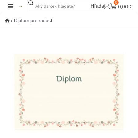
0
Hľadať
0,00 €
›
Diplom pre radosť