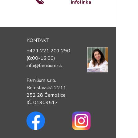
infolinka
KONTAKT
+421 221 201 290
(8:00-16:00)
info@familium.sk
Familium s.r.o.
Boleslavská 2211
252 28 Černošice
IČ: 01909517