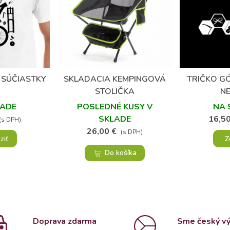
(1)
 SÚČIASTKY
SKLADACIA KEMPINGOVÁ
TRIČKO GÓ
bené
Obľúbené
STOLIČKA
NE
LADE
POSLEDNÉ KUSY V
NA 
SKLADE
16,50
(s DPH)
26,00 €
(s DPH)
ziť
Z
Do košíka
Doprava zdarma
Sme český v