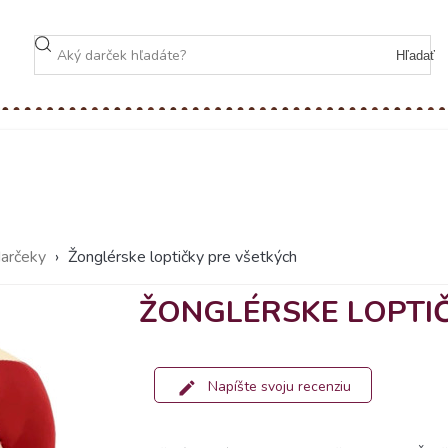
Hľadať
darčeky
›
Žonglérske loptičky pre všetkých
ŽONGLÉRSKE LOPTI
Napíšte svoju recenziu