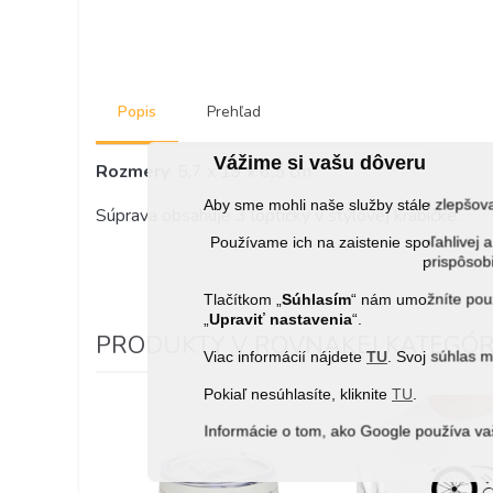
Popis
Prehľad
Vážime si vašu dôveru
Rozmery
: 5,7 x 19 x 6,5 cm
Aby sme mohli naše služby stále zlepšo
Súprava obsahuje 3 loptičky v štýlovej krabičke.
Používame ich na zaistenie spoľahlive
prispôsobi
Tlačítkom „
Súhlasím
“ nám umožníte použ
„
Upraviť nastavenia
“.
PRODUKTY V ROVNAKEJ KATEGÓRI
Viac informácií nájdete
TU
. Svoj súhlas 
Pokiaľ nesúhlasíte, kliknite
TU
.
Informácie o tom, ako Google používa va