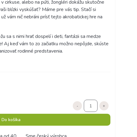
 v cirkuse, alebo na púti, žongléri dokážu skutočne
aši blízki vyskúšať? Máme pre vás tip. Stačí si
už vám nič nebráni prísť tejto akrobatickej hre na
 sa s nimi hrať dospelí i deti, fantázii sa medze
ete! Aj keď vám to zo začiatku možno nepôjde, skúste
anizovať rodinné predstavenia.
-
+
Do košíka
a od 40
Sme český výrobca