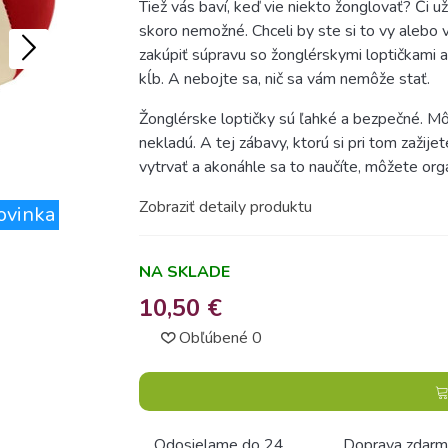
Tiež vás baví, keď vie niekto žonglovať? Či už
skoro nemožné. Chceli by ste si to vy alebo v
zakúpiť súpravu so žonglérskymi loptičkami a 
kĺb. A nebojte sa, nič sa vám nemôže stať.
Žonglérske loptičky sú ľahké a bezpečné. Môžu
nekladú. A tej zábavy, ktorú si pri tom zažij
vytrvať a akonáhle sa to naučíte, môžete org
Zobraziť detaily produktu
ovinka
NA SKLADE
10,50 €
Obľúbené
0
Odosielame do 24
Doprava zdarm