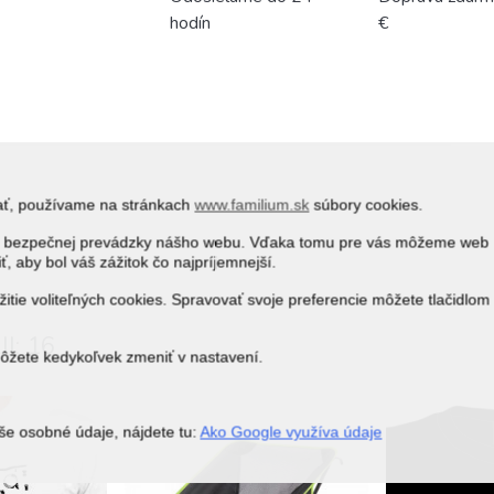
hodín
€
vať, používame na stránkach
www.familium.sk
súbory cookies.
j a bezpečnej prevádzky nášho webu. Vďaka tomu pre vás môžeme web
ť, aby bol váš zážitok čo najpríjemnejší.
itie voliteľných cookies. Spravovať svoje preferencie môžete tlačidlom
I: 16
môžete kedykoľvek zmeniť v nastavení.
še osobné údaje, nájdete tu:
Ako Google využíva údaje