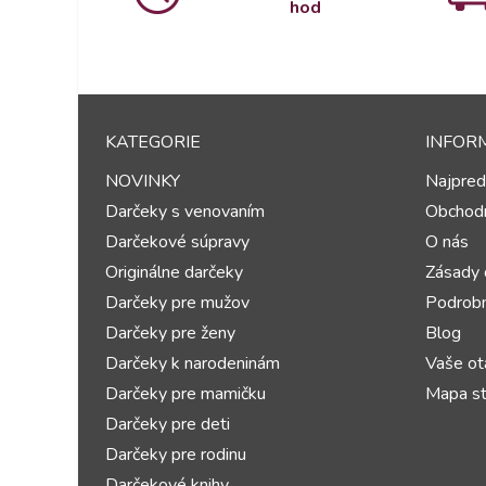
hod
KATEGORIE
INFOR
NOVINKY
Najpred
Darčeky s venovaním
Obchod
Darčekové súpravy
O nás
Originálne darčeky
Zásady 
Darčeky pre mužov
Podrobn
Darčeky pre ženy
Blog
Darčeky k narodeninám
Vaše ot
Darčeky pre mamičku
Mapa st
Darčeky pre deti
Darčeky pre rodinu
Darčekové knihy