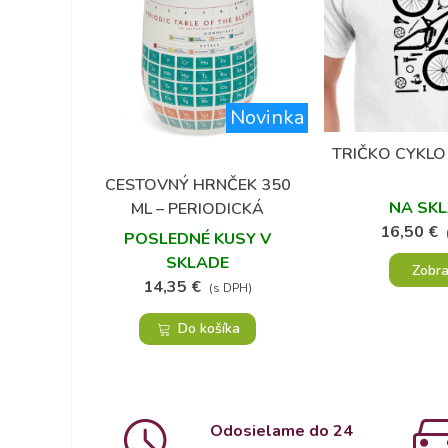
Novinka
TRIČKO CYKLO
Obľú
CESTOVNÝ HRNČEK 350
Obľúbené
NA SK
ML – PERIODICKÁ
16,50 €
TABUĽKA PRVKOV
POSLEDNÉ KUSY V
SKLADE
Zobra
14,35 €
(s DPH)
Do košíka
Odosielame do 24