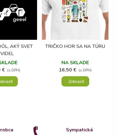
ÓL, AKÝ SVET
TRIČKO HOR SA NA TÚRU
DARČ
Obľúbené
Obľúbené
VIDEL
PRÍROD
K
SKLADE
NA SKLADE
Š
 €
16,50 €
2
(s DPH)
(s DPH)
obraziť
Zobraziť
ýrobca
Sympatická