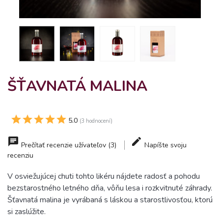
ŠŤAVNATÁ MALINA
5.0
(3 hodnocení)
Prečítať recenzie užívateľov (3)
Napíšte svoju
recenziu
V osviežujúcej chuti tohto likéru nájdete radosť a pohodu
bezstarostného letného dňa, vôňu lesa i rozkvitnuté záhrady.
Šťavnatá malina je vyrábaná s láskou a starostlivosťou, ktorú
si zaslúžite.