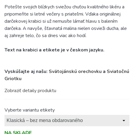
Potešte svojich blízkych sviežou chuťou kvalitného likéru a
pripomeňte si letné večery s priateľmi. Vďaka originálnej
darčekovej krabici si už nemusíte lámať hlavu s balením
darčeka. A navyše, šťavnatá malina nielen osvieži ducha, ale
aj zahreje telo, čo sa dnes viac ako hodí.
Text na krabici a etikete je v českom jazyku.
Vyskúšajte aj našu:
Svätojánskú orechovku
a
Sviatočnú
Griotku
Zobraziť detaily produktu
Vyberte variantu etikety
NA SKLADE