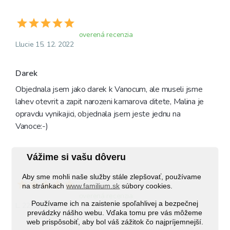
overená recenzia
Llucie 15. 12. 2022
Darek
Objednala jsem jako darek k Vanocum, ale museli jsme 
lahev otevrit a zapit narozeni kamarova ditete, Malina je 
opravdu vynikajici, objednala jsem jeste jednu na 
Vanoce:-)
Vážime si vašu dôveru
Aby sme mohli naše služby stále zlepšovať, používame
na stránkach
www.familium.sk
súbory cookies.
overená recenzia
Používame ich na zaistenie spoľahlivej a bezpečnej
L. 22. 11. 2022
prevádzky nášho webu. Vďaka tomu pre vás môžeme
web prispôsobiť, aby bol váš zážitok čo najpríjemnejší.