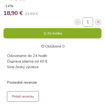
-14%
18,90 €
21,90 €
-
+
Do košíka
Obľúbené
0
Odosielame do 24 hodín
Doprava zdarma od 40 €
Sme český výrobca
Posledné recenzie
Pridať recenziu