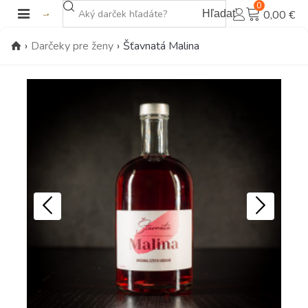
0
Hľadať
0,00 €
›
Darčeky pre ženy
›
Šťavnatá Malina