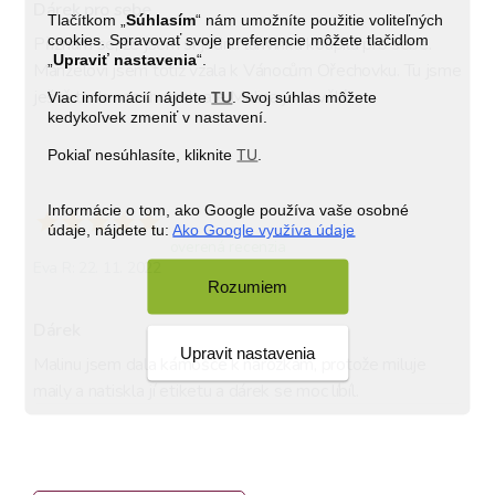
Dárek pro sebe
Tlačítkom „
Súhlasím
“ nám umožníte použitie voliteľných
cookies. Spravovať svoje preferencie môžete tlačidlom
Přiznám se, že jsem si jednu lahvinku koupila pro sebe. 
„
Upraviť nastavenia
“.
Manželovi jsem totiž vzala k Vánocům Ořechovku. Tu jsme 
ještě teda neochutnali, ale Malina je skvělá!
Viac informácií nájdete
TU
. Svoj súhlas môžete
kedykoľvek zmeniť v nastavení.
Pokiaľ nesúhlasíte, kliknite
TU
.
Informácie o tom, ako Google používa vaše osobné
údaje, nájdete tu:
Ako Google využíva údaje
overená recenzia
Eva R: 22. 11. 2022
Rozumiem
Dárek
Upravit nastavenia
Malinu jsem dala kámošce k narozkám, protože miluje 
maily a natiskla jí etiketu a dárek se moc líbíl. 