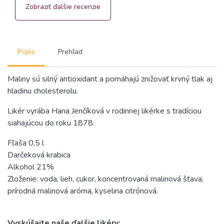
Zobraziť ďalšie recenzie
Popis
Prehľad
Maliny sú silný antioxidant a pomáhajú znižovať krvný tlak aj
hladinu cholesterolu.
Likér vyrába Hana Jenčíková v rodinnej likérke s tradíciou
siahajúcou do roku 1878.
Fľaša 0,5 l
Darčeková krabica
Alkohol 21%
Zloženie: voda, lieh, cukor, koncentrovaná malinová šťava,
prírodná malinová aróma, kyselina citrónová.
Vyskúšajte naše ďalšie likéry: