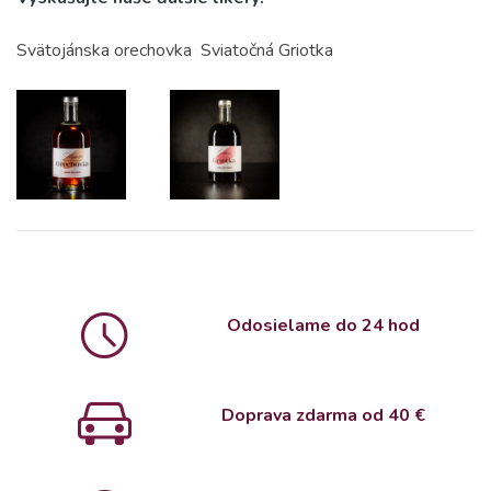
Svätojánska orechovka
Sviatočná Griotka
Odosielame do 24 hod
Doprava zdarma od 4
0 €