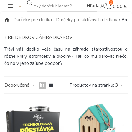
0
Hľadať
0,00 €
›
Darčeky pre dedka
›
Darčeky pre aktívnych dedkov
›
Pre 
PRE DEDKOV ZÁHRADKÁROV
Trávi váš dedko veľa času na záhrade starostlivosťou o
rôzne kríky, stromčeky a plodiny? Tak čo mu darovať niečo,
čo ho v jeho záľube podporí?
Doporučené
Produktov na stránku:
3