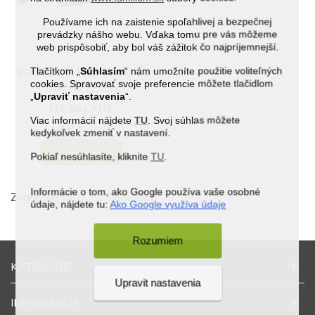
Používame ich na zaistenie spoľahlivej a bezpečnej
prevádzky nášho webu. Vďaka tomu pre vás môžeme
web prispôsobiť, aby bol váš zážitok čo najpríjemnejší.
Tlačítkom „
Súhlasím
“ nám umožníte použitie voliteľných
PODLOŽKA POD KOLENÁ
cookies. Spravovať svoje preferencie môžete tlačidlom
- TMAVO ZELENÁ
„
Upraviť nastavenia
“.
NA SKLADE
Viac informácií nájdete
TU
. Svoj súhlas môžete
17,70 €
(s DPH)
kedykoľvek zmeniť v nastavení.
Do košíka
Pokiaľ nesúhlasíte, kliknite
TU
.
Informácie o tom, ako Google používa vaše osobné
Zobrazuje sa 1-3 z 3 položiek
údaje, nájdete tu:
Ako Google využíva údaje
Rozumiem
KATEGORIE
Upravit nastavenia
INFORMÁCIE