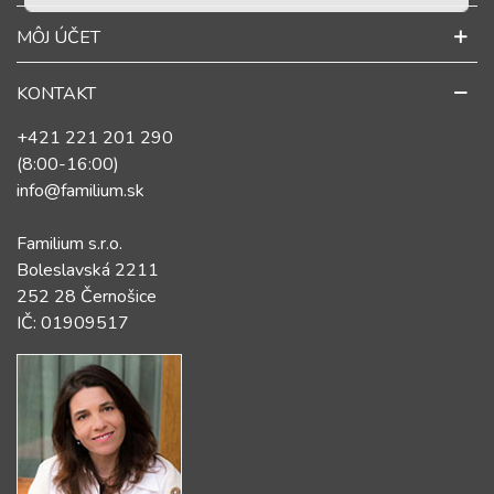
MÔJ ÚČET
KONTAKT
+421 221 201 290
(8:00-16:00)
info@familium.sk
Familium s.r.o.
Boleslavská 2211
252 28 Černošice
IČ: 01909517