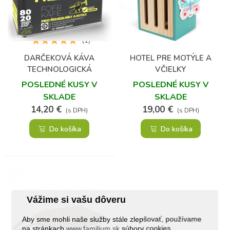
(1)
DARČEKOVÁ KÁVA
HOTEL PRE MOTÝLE A
TECHNOLOGICKÁ
VČIELKY
PRESTÁVKA - MLETÁ
POSLEDNÉ KUSY V
POSLEDNÉ KUSY V
SKLADE
SKLADE
14,20 €
19,00 €
(s DPH)
(s DPH)
Do košíka
Do košíka
Vážime si vašu dôveru
Aby sme mohli naše služby stále zlepšovať, používame
na stránkach
www.familium.sk
súbory cookies.