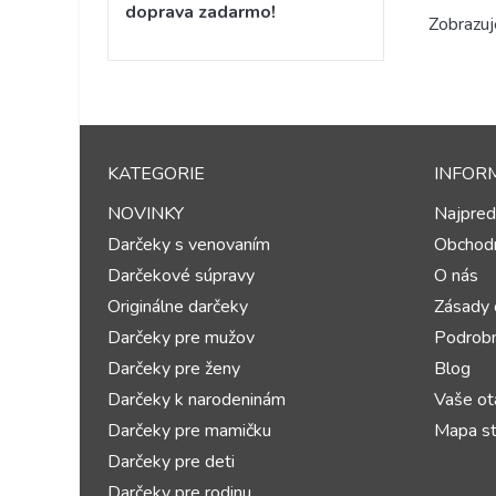
doprava zadarmo!
Zobrazuj
KATEGORIE
INFOR
NOVINKY
Najpred
Darčeky s venovaním
Obchod
Darčekové súpravy
O nás
Originálne darčeky
Zásady 
Darčeky pre mužov
Podrobn
Darčeky pre ženy
Blog
Darčeky k narodeninám
Vaše ot
Darčeky pre mamičku
Mapa st
Darčeky pre deti
Darčeky pre rodinu