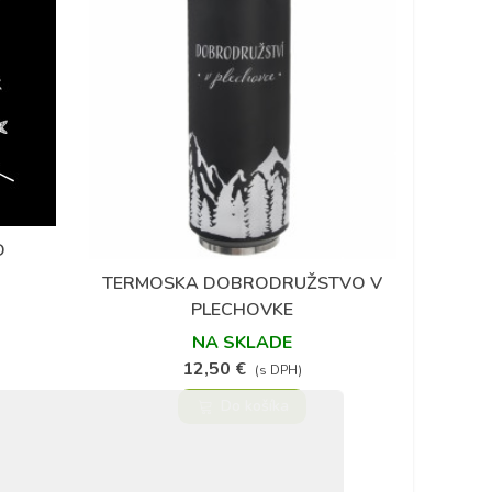
D
TERMOSKA DOBRODRUŽSTVO V
Obľúbené
PLECHOVKE
NA SKLADE
12,50 €
(s DPH)
Do košíka