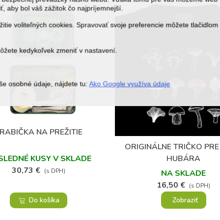
ť, aby bol váš zážitok čo najpríjemnejší.
itie voliteľných cookies. Spravovať svoje preferencie môžete tlačidlom
môžete kedykoľvek zmeniť v nastavení.
še osobné údaje, nájdete tu:
Ako Google využíva údaje
(1)
RABIČKA NA PREŽITIE
Obľúbené
ORIGINÁLNE TRIČKO PRE
Obľúbené
HUBÁRA
SLEDNÉ KUSY V SKLADE
30,73 €
(s DPH)
NA SKLADE
16,50 €
(s DPH)
Do košíka
Zobraziť