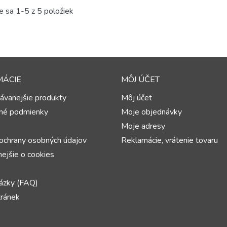
e sa 1-5 z 5 položiek
MÁCIE
MÔJ ÚČET
ávanejšie produkty
Môj účet
né podmienky
Moje objednávky
Moje adresy
ochrany osobných údajov
Reklamácie, vrátenie tovaru
ejšie o cookies
ázky (FAQ)
ránek