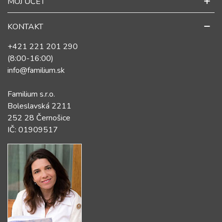
MÔJ ÚČET
KONTAKT
+421 221 201 290
(8:00-16:00)
info@familium.sk
Familium s.r.o.
Boleslavská 2211
252 28 Černošice
IČ: 01909517