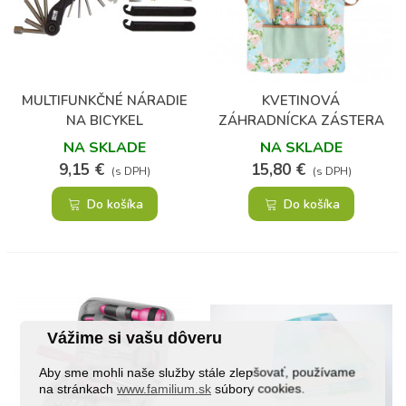
MULTIFUNKČNÉ NÁRADIE
KVETINOVÁ
NA BICYKEL
ZÁHRADNÍCKA ZÁSTERA
ZA KRK
NA SKLADE
NA SKLADE
9,15 €
15,80 €
(s DPH)
(s DPH)
Do košíka
Do košíka
Vážime si vašu dôveru
Aby sme mohli naše služby stále zlepšovať, používame
na stránkach
www.familium.sk
súbory cookies.