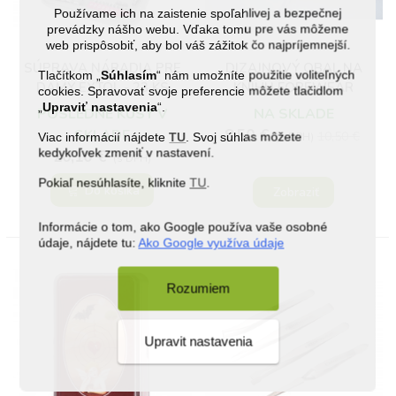
Používame ich na zaistenie spoľahlivej a bezpečnej
prevádzky nášho webu. Vďaka tomu pre vás môžeme
web prispôsobiť, aby bol váš zážitok čo najpríjemnejší.
SÚPRAVA NÁRADIA PRE
DIZAJNOVÝ OBAL NA
Tlačítkom „
Súhlasím
“ nám umožníte použitie voliteľných
DÁMY EXTOL - 23 KS
KNIHU FOREWEAR
cookies. Spravovať svoje preferencie môžete tlačidlom
ZELENÝ
„
Upraviť nastavenia
“.
POSLEDNÉ KUSY V
NA SKLADE
SKLADE
8,50 €
10,50 €
Viac informácií nájdete
TU
. Svoj súhlas môžete
(s DPH)
kedykoľvek zmeniť v nastavení.
20,10 €
(s DPH)
Pokiaľ nesúhlasíte, kliknite
TU
.
Do košíka
Zobraziť
Informácie o tom, ako Google používa vaše osobné
údaje, nájdete tu:
Ako Google využíva údaje
Rozumiem
Upravit nastavenia