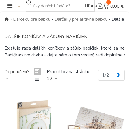
0
Hľadať
0,00 €
›
Darčeky pre babku
›
Darčeky pre aktívne babky
›
Dalšie k
DALŠIE KONÍČKY A ZÁĽUBY BABIČIEK
Existuje rada ďalších koníčkov a záľub babičiek, ktoré sa nevo
Babičkárstve chýba - dajte nám o tom vedieť, radi doplníme n
Doporučené
Produktov na stránku:
Ďal
1/2
12