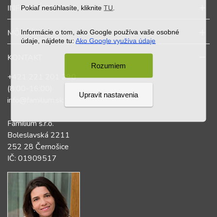
INFORMÁCIE
Pokiaľ nesúhlasíte, kliknite
TU
.
Informácie o tom, ako Google používa vaše osobné
MÔJ ÚČET
údaje, nájdete tu:
Ako Google využíva údaje
KONTAKT
Rozumiem
+421 221 201 290
(8:00-16:00)
Upravit nastavenia
info@familium.sk
Familium s.r.o.
Boleslavská 2211
252 28 Černošice
IČ: 01909517