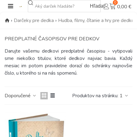
0
Hľadať
0,00 €
›
Darčeky pre dedka
›
Hudba, filmy, čítanie a hry pre dedkov
PREDPLATNÉ ČASOPISOV PRE DEDKOV
Darujte vašemu dedkovi predplatné časopisu - vytipovali
sme niekoľko titulov, ktoré dedkov najviac bavia. Každý
mesiac im potom pravidelne dorazí do schránky najnovšie
číslo, u ktorého si na nás spomenú.
Doporučené
Produktov na stránku:
1