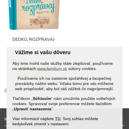
(111)
DEDKO, ROZPRÁVAJ
Vážime si vašu dôveru
NA SKLADE
19,40 €
27,90 €
(s DPH)
Aby sme mohli naše služby stále zlepšovať, používame
na stránkach
www.familium.sk
súbory cookies.
Do košíka
Používame ich na zaistenie spoľahlivej a bezpečnej
prevádzky nášho webu. Vďaka tomu pre vás môžeme
web prispôsobiť, aby bol váš zážitok čo najpríjemnejší.
Zobrazuje sa 1-1 z 1 položiek
Tlačítkom „
Súhlasím
“ nám umožníte použitie voliteľných
cookies. Spravovať svoje preferencie môžete tlačidlom
„
Upraviť nastavenia
“.
Viac informácií nájdete
TU
. Svoj súhlas môžete
KATEGORIE
kedykoľvek zmeniť v nastavení.