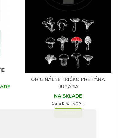
(1)
IE
ORIGINÁLNE TRIČKO PRE PÁNA
Obľúbené
HUBÁRA
LADE
NA SKLADE
16,50 €
(s DPH)
Zobraziť