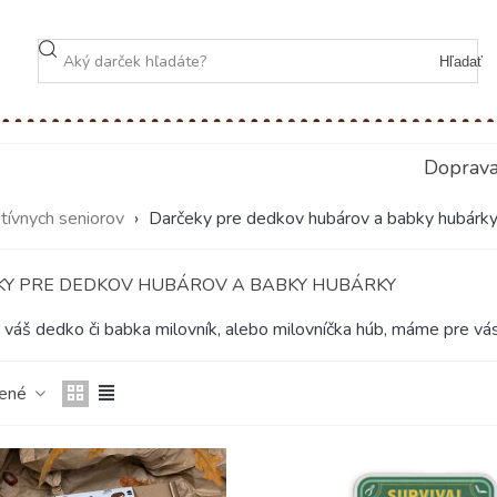
Hľadať
Doprav
tívnych seniorov
›
Darčeky pre dedkov hubárov a babky hubárk
Y PRE DEDKOV HUBÁROV A BABKY HUBÁRKY
e váš dedko či babka milovník, alebo milovníčka húb, máme pre vás
čené