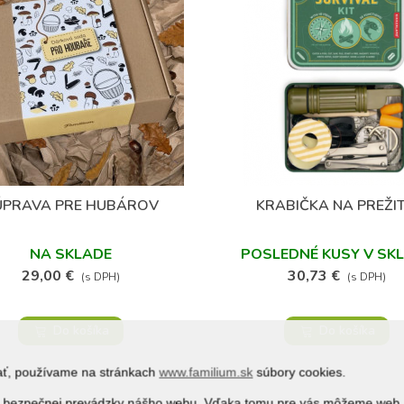
(1)
ÚPRAVA PRE HUBÁROV
KRABIČKA NA PREŽIT
Obľúbené
Obľúbené
NA SKLADE
POSLEDNÉ KUSY V SK
29,00 €
30,73 €
(s DPH)
(s DPH)
Do košíka
Do košíka
vať, používame na stránkach
www.familium.sk
súbory cookies.
j a bezpečnej prevádzky nášho webu. Vďaka tomu pre vás môžeme web