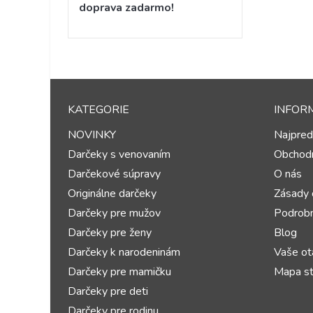
doprava zadarmo!
KATEGORIE
INFOR
NOVINKY
Najpred
Darčeky s venovaním
Obchod
Darčekové súpravy
O nás
Originálne darčeky
Zásady 
Darčeky pre mužov
Podrobn
Darčeky pre ženy
Blog
Darčeky k narodeninám
Vaše ot
Darčeky pre mamičku
Mapa st
Darčeky pre deti
Darčeky pre rodinu