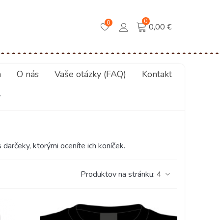
0
0
0,00 €
a
O nás
Vaše otázky (FAQ)
Kontakt
y
 darčeky, ktorými oceníte ich koníček.
Produktov na stránku:
4