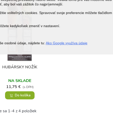
ť, aby bol váš zážitok čo najpríjemnejší.
itie voliteľných cookies. Spravovať svoje preferencie môžete tlačidlom
môžete kedykoľvek zmeniť v nastavení.
še osobné údaje, nájdete tu:
Ako Google využíva údaje
HUBÁRSKY NOŽÍK
Obľúbené
NA SKLADE
11,75 €
(s DPH)
Do košíka
e sa 1-4 z 4 položiek