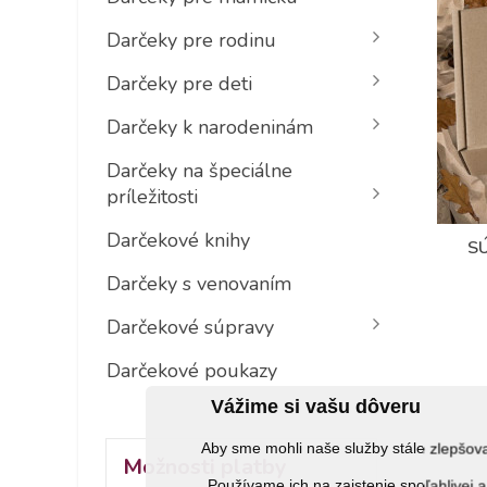
Darčeky pre rodinu
Darčeky pre deti
Darčeky k narodeninám
Darčeky na špeciálne
príležitosti
Darčekové knihy
S
Darčeky s venovaním
Darčekové súpravy
Darčekové poukazy
Vážime si vašu dôveru
Aby sme mohli naše služby stále zlepšo
Možnosti platby
Používame ich na zaistenie spoľahlive