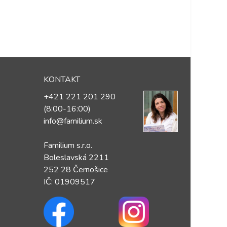
KONTAKT
+421 221 201 290
(8:00-16:00)
info@familium.sk
Familium s.r.o.
Boleslavská 2211
252 28 Černošice
IČ: 01909517