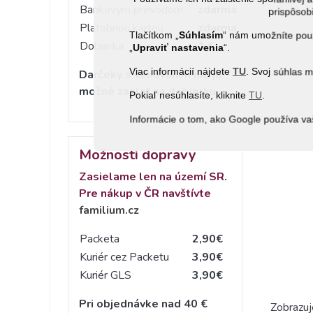
Bankovým prevodom
zdarma
prispôsobi
Platobnou kartou
zdarma
Tlačítkom „
Súhlasím
“ nám umožníte použ
Dobierka
1 €
„
Upraviť nastavenia
“.
Viac informácií nájdete
TU
. Svoj súhlas 
Darčeky s venovaním nie je
možné zaslať na dobierku.
Pokiaľ nesúhlasíte, kliknite
TU
.
Informácie o tom, ako Google používa va
Možnosti dopravy
Zasielame len na území SR.
Pre nákup v ČR navštívte
familium.cz
Packeta
2,90€
Kuriér cez Packetu
3,90€
Kuriér GLS
3,90€
Pri objednávke nad 40 €
Zobrazuj