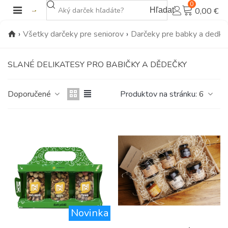
0
Hľadať
0,00 €
›
Všetky darčeky pre seniorov
›
Darčeky pre babky a dedk
SLANÉ DELIKATESY PRO BABIČKY A DĚDEČKY
Doporučené
Produktov na stránku:
6
Novinka