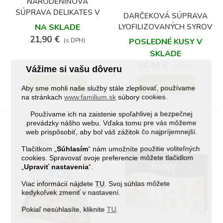
NARODENINOVÁ
SÚPRAVA DELIKATES V
DARČEKOVÁ SÚPRAVA
DARČEKOVOM BALENÍ
LYOFILIZOVANÝCH SYROV
NA SKLADE
21,90 €
POSLEDNÉ KUSY V
(s DPH)
SKLADE
14,40 €
(s DPH)
Vážime si vašu dôveru
Do košíka
Do košíka
Aby sme mohli naše služby stále zlepšovať, používame
na stránkach
www.familium.sk
súbory cookies.
Používame ich na zaistenie spoľahlivej a bezpečnej
prevádzky nášho webu. Vďaka tomu pre vás môžeme
web prispôsobiť, aby bol váš zážitok čo najpríjemnejší.
Tlačítkom „
Súhlasím
“ nám umožníte použitie voliteľných
cookies. Spravovať svoje preferencie môžete tlačidlom
„
Upraviť nastavenia
“.
Viac informácií nájdete
TU
. Svoj súhlas môžete
kedykoľvek zmeniť v nastavení.
Pokiaľ nesúhlasíte, kliknite
TU
.