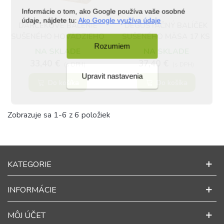
Informácie o tom, ako Google používa vaše osobné
údaje, nájdete tu:
Ako Google využíva údaje
DARČEKOVÉ BALENIE
DEGUSTAČNÝ BALÍČEK
SUŠENÉHO HOVÄDZIEHO
SUŠENÉHO MÄSA 17 KS
Rozumiem
MÄSA
NA SKLADE
NA SKLADE
33,40 €
37,40 €
(s DPH)
(s DPH)
Upravit nastavenia
Do košíka
Do košíka
Zobrazuje sa 1-6 z 6 položiek
KATEGORIE
INFORMÁCIE
MÔJ ÚČET