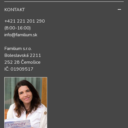
KONTAKT
+421 221 201 290
(8:00-16:00)
info@familium.sk
Familium s.r.o.
Boleslavská 2211
252 28 Černošice
IČ: 01909517