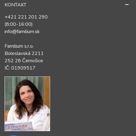
KONTAKT
+421 221 201 290
(8:00-16:00)
info@familium.sk
Familium s.r.o.
Boleslavská 2211
252 28 Černošice
IČ: 01909517