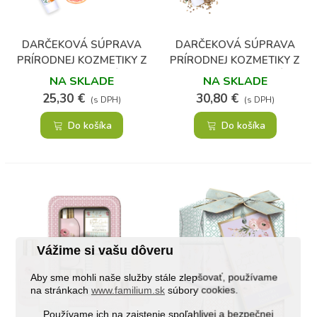
DARČEKOVÁ SÚPRAVA
DARČEKOVÁ SÚPRAVA
PRÍRODNEJ KOZMETIKY Z
PRÍRODNEJ KOZMETIKY Z
KONOPE - CHRBÁT A
KONOPE - ZDRAVÁ
NA SKLADE
NA SKLADE
KĹBY
POKOŽKA
25,30 €
30,80 €
(s DPH)
(s DPH)
Do košíka
Do košíka
Vážime si vašu dôveru
Aby sme mohli naše služby stále zlepšovať, používame
na stránkach
www.familium.sk
súbory cookies.
Používame ich na zaistenie spoľahlivej a bezpečnej