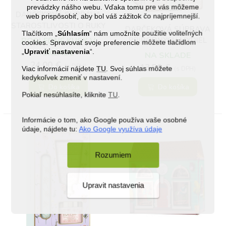
prevádzky nášho webu. Vďaka tomu pre vás môžeme
DARČEKOVÁ SÚPRAVA
web prispôsobiť, aby bol váš zážitok čo najpríjemnejší.
STAROSTLIVOSTI O RUKY
DARČEKOVÁ SÚPRAVA
Tlačítkom „
Súhlasím
“ nám umožníte použitie voliteľných
ROYALE GARDEN
PRÍRODNÝCH MYDIEL
POSLEDNÉ KUSY V
cookies. Spravovať svoje preferencie môžete tlačidlom
„
Upraviť nastavenia
“.
SKLADE
NA SKLADE
24,00 €
13,50 €
(s DPH)
Viac informácií nájdete
TU
. Svoj súhlas môžete
(s DPH)
kedykoľvek zmeniť v nastavení.
Do košíka
Do košíka
Pokiaľ nesúhlasíte, kliknite
TU
.
Informácie o tom, ako Google používa vaše osobné
údaje, nájdete tu:
Ako Google využíva údaje
Rozumiem
Upravit nastavenia