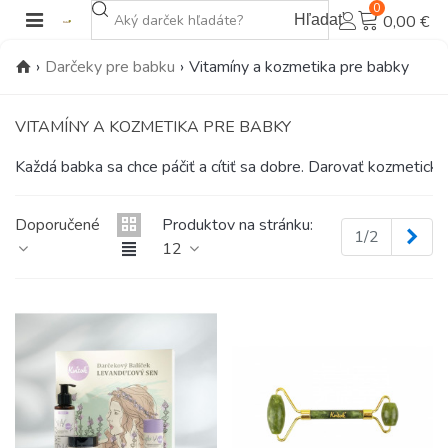
0
Hľadať
0,00 €
›
Darčeky pre babku
›
Vitamíny a kozmetika pre babky
VITAMÍNY A KOZMETIKA PRE BABKY
Každá babka sa chce páčiť a cítiť sa dobre. Darovať kozmetický
Doporučené
Produktov na stránku:
Ďal
1/2
12