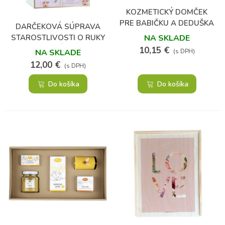
(1)
KOZMETICKÝ DOMČEK
PRE BABIČKU A DEDUŠKA
DARČEKOVÁ SÚPRAVA
STAROSTLIVOSTI O RUKY
NA SKLADE
S PILNÍKOM
10,15 €
NA SKLADE
(s DPH)
12,00 €
(s DPH)
Do košíka
Do košíka