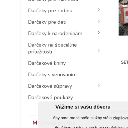
Darčeky pre rodinu
Darčeky pre deti
Darčeky k narodeninám
Darčeky na špeciálne
príležitosti
SE
Darčekové knihy
Darčeky s venovaním
Darčekové súpravy
Darčekové poukazy
Vážime si vašu dôveru
Zobrazuj
Aby sme mohli naše služby stále zlepšo
Možnosti platby
Používame ich na zaistenie spoľahlive