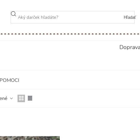
Hľadať
Doprav
POMOCI
čené