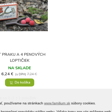
T PRAKU A 4 PENOVÝCH
Obľúbené
LOPTIČIEK
NA SKLADE
6,24 €
7,24 €
(s DPH)
Do košíka
e sa 1-1 z 1 položiek
vať, používame na stránkach
www.familium.sk
súbory cookies.
j a bezpečnej prevádzky nášho webu. Vďaka tomu pre vás môžeme web