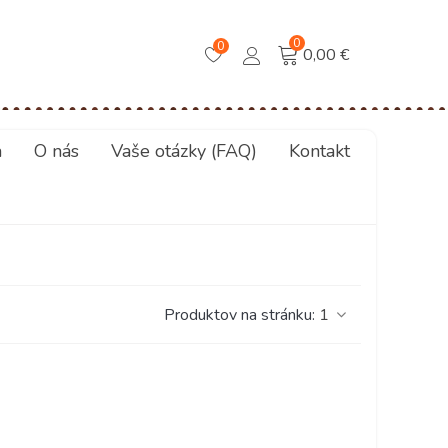
0
0
0,00 €
a
O nás
Vaše otázky (FAQ)
Kontakt
Produktov na stránku:
1