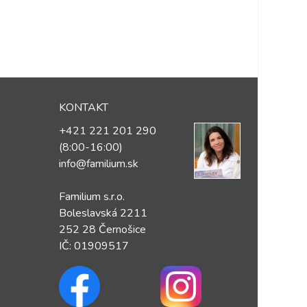
KONTAKT
+421 221 201 290
(8:00-16:00)
info@familium.sk
Familium s.r.o.
Boleslavská 2211
252 28 Černošice
IČ: 01909517