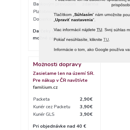
Bankovým prevodom
zdarma
prispôsobi
Platobnou kartou
zdarma
Tlačítkom „
Súhlasím
“ nám umožníte použ
Dobierka
1 €
„
Upraviť nastavenia
“.
Viac informácií nájdete
TU
. Svoj súhlas 
Darčeky s venovaním nie je
možné zaslať na dobierku.
Pokiaľ nesúhlasíte, kliknite
TU
.
Informácie o tom, ako Google používa va
Možnosti dopravy
Zasielame len na území SR.
Pre nákup v ČR navštívte
familium.cz
Packeta
2,90€
Kuriér cez Packetu
3,90€
Kuriér GLS
3,90€
Pri objednávke nad 40 €