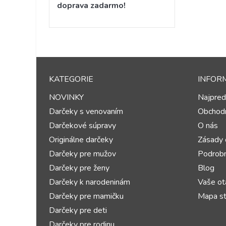
doprava zadarmo!
KATEGORIE
INFOR
NOVINKY
Najpred
Darčeky s venovaním
Obchod
Darčekové súpravy
O nás
Originálne darčeky
Zásady 
Darčeky pre mužov
Podrobn
Darčeky pre ženy
Blog
Darčeky k narodeninám
Vaše ot
Darčeky pre mamičku
Mapa st
Darčeky pre deti
Darčeky pre rodinu