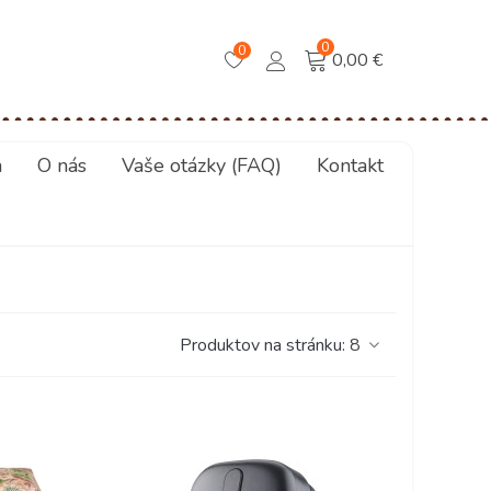
0
0
0,00 €
a
O nás
Vaše otázky (FAQ)
Kontakt
Produktov na stránku:
8