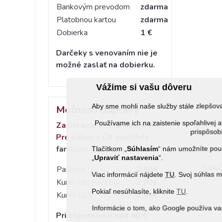
Bankovým prevodom
zdarma
Platobnou kartou
zdarma
Dobierka
1 €
Darčeky s venovaním nie je
možné zaslať na dobierku.
Vážime si vašu dôveru
Aby sme mohli naše služby stále zlepšo
Možnosti dopravy
Používame ich na zaistenie spoľahlive
Zasielame len na území SR.
prispôsobi
Pre nákup v ČR navštívte
familium.cz
Tlačítkom „
Súhlasím
“ nám umožníte použ
„
Upraviť nastavenia
“.
SVAČ
Packeta
2,90€
Viac informácií nájdete
TU
. Svoj súhlas 
Kuriér cez Packetu
3,90€
Pokiaľ nesúhlasíte, kliknite
TU
.
Kuriér GLS
3,90€
Informácie o tom, ako Google používa va
Pri objednávke nad 40 €