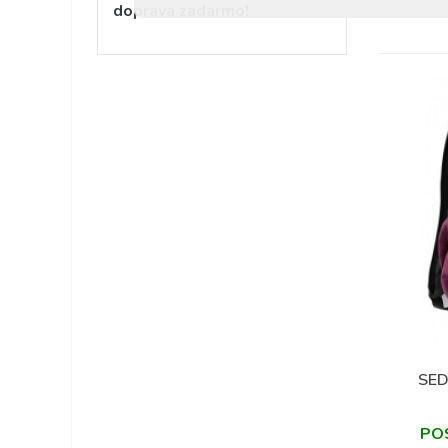
doprava zadarmo!
SE
PO