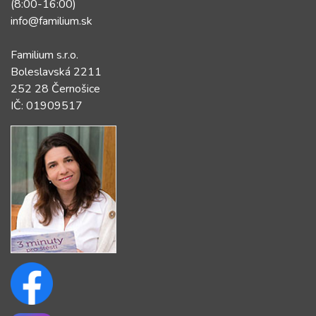
(8:00-16:00)
info@familium.sk
Familium s.r.o.
Boleslavská 2211
252 28 Černošice
IČ: 01909517