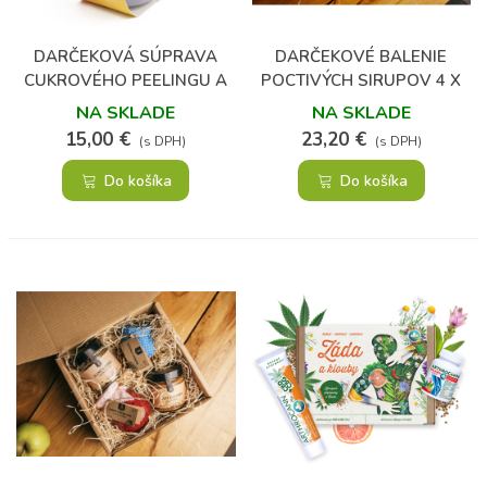
DARČEKOVÁ SÚPRAVA
DARČEKOVÉ BALENIE
CUKROVÉHO PEELINGU A
POCTIVÝCH SIRUPOV 4 X
KEFKY – MANGO &
330 ML
NA SKLADE
NA SKLADE
PASSIONFRUIT
15,00 €
23,20 €
(s DPH)
(s DPH)
Do košíka
Do košíka