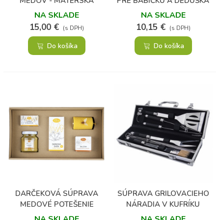
MEDOV - MATERSKÁ
PRE BABIČKU A DEDUŠKA
KAŠIČKA, GUARANA A
NA SKLADE
NA SKLADE
POHYB V MEDE
15,00 €
10,15 €
(s DPH)
(s DPH)
Do košíka
Do košíka
DARČEKOVÁ SÚPRAVA
SÚPRAVA GRILOVACIEHO
MEDOVÉ POTEŠENIE
NÁRADIA V KUFRÍKU
NA SKLADE
NA SKLADE