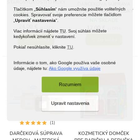
STAROSTLIVOSTI O RUKY
DARČEKOVÁ SÚPRAVA
ROYALE GARDEN
Tlačítkom „
Súhlasím
“ nám umožníte použitie voliteľných
STAROSTLIVOSTI O RUKY
POSLEDNÉ KUSY V
cookies. Spravovať svoje preferencie môžete tlačidlom
S PILNÍKOM
SKLADE
NA SKLADE
„
Upraviť nastavenia
“.
24,00 €
12,00 €
(s DPH)
(s DPH)
Viac informácií nájdete
TU
. Svoj súhlas môžete
kedykoľvek zmeniť v nastavení.
Do košíka
Do košíka
Pokiaľ nesúhlasíte, kliknite
TU
.
Informácie o tom, ako Google používa vaše osobné
údaje, nájdete tu:
Ako Google využíva údaje
Rozumiem
Upravit nastavenia
(1)
DARČEKOVÁ SÚPRAVA
KOZMETICKÝ DOMČEK