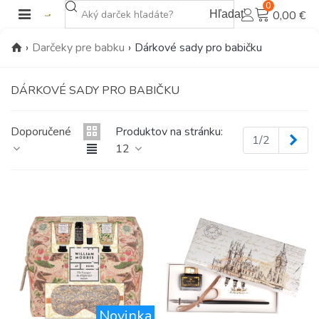
0
Hľadať
0,00 €
›
Darčeky pre babku
›
Dárkové sady pro babičku
DÁRKOVÉ SADY PRO BABIČKU
Doporučené
Produktov na stránku:
Ďal
1/2
12
Novinka