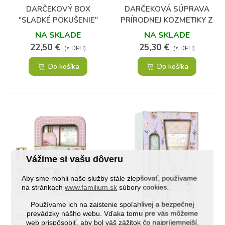
DARČEKOVÝ BOX
DARČEKOVÁ SÚPRAVA
"SLADKÉ POKUŠENIE"
PRÍRODNEJ KOZMETIKY Z
KONOPE - CHRBÁT A
NA SKLADE
NA SKLADE
KĹBY
22,50 €
25,30 €
(s DPH)
(s DPH)
Do košíka
Do košíka
Vážime si vašu dôveru
Aby sme mohli naše služby stále zlepšovať, používame
na stránkach
www.familium.sk
súbory cookies.
Používame ich na zaistenie spoľahlivej a bezpečnej
prevádzky nášho webu. Vďaka tomu pre vás môžeme
(1)
DARČEKOVÁ SÚPRAVA
web prispôsobiť, aby bol váš zážitok čo najpríjemnejší.