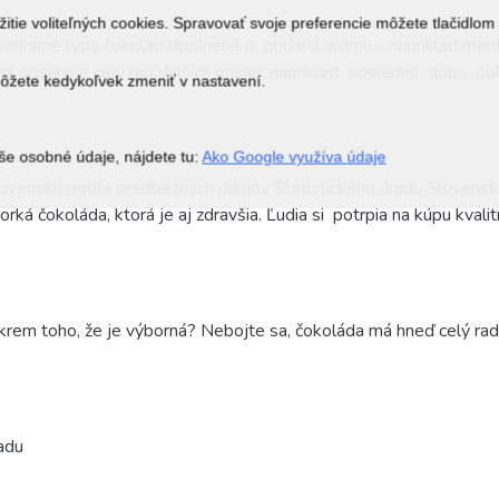
itie voliteľných cookies. Spravovať svoje preferencie môžete tlačidlom
pomínané typy čokolád doplnené o
pridanú
arómu - napríklad mento
obsahuje celý rad ďalších prísad, napríklad
poslednú
dobu
obľ
môžete kedykoľvek zmeniť v nastavení.
še osobné údaje, nájdete tu:
Ako Google využíva údaje
lovensku podľa predbežných údajov Štatistického úradu Slovenske
rká čokoláda, ktorá je aj zdravšia.
Ľudia si
potrpia na kúpu kvali
okrem toho, že je výborná? Nebojte sa, čokoláda má hneď celý rad
adu