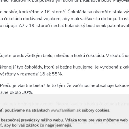
le a med. Kakaovník bol posvätným stromom. Kakaové bôby Mayovi
neskôr, konkrétne v 16. storočí. Čokoláda sa okamžite stala vý
a čokoláda dodávaná vojakom, aby mali väčšiu silu do boja. To ist
ápoja. Až v 19. storočí nechal holandský biochemik patentovať 
ujete predovšetkým bielu, mliečnu a horkú čokoládu. V skutočnost
šírenejší typ čokolády, ktorú si bežne kupujeme. Je vyrobená z k
byť rôzny v rozmedzí 18 až 55%.
vou. Prečo je vlastne biela? Je to tým, že väčšinou neobsahuje kak
álne okolo 30%.
, ale aj k bežnej konzumácii. Naozaj kvalitná horká čokoláda by m
vať, používame na stránkach
www.familium.sk
súbory cookies.
j a bezpečnej prevádzky nášho webu. Vďaka tomu pre vás môžeme web
rmánov. Obsahuje veľké množstvo kakaového masla tej najvyššej 
ť, aby bol váš zážitok čo najpríjemnejší.