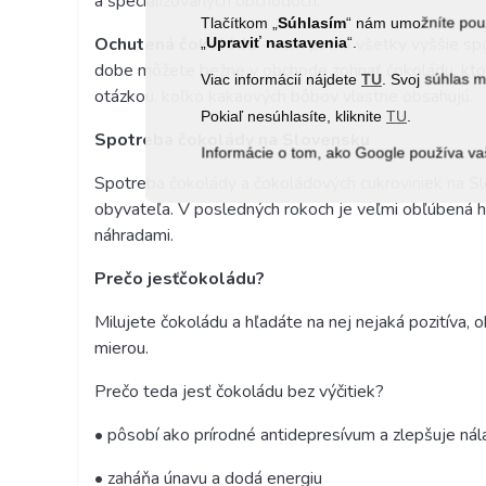
a špecializovaných obchodoch.
Tlačítkom „
Súhlasím
“ nám umožníte použ
Ochutená čokoláda
- sem patria všetky vyššie s
„
Upraviť nastavenia
“.
dobe môžete bežne v obchode zohnať čokoládu, ktorá 
Viac informácií nájdete
TU
. Svoj súhlas 
otázkou, koľko kakaových bôbov vlastne obsahujú.
Pokiaľ nesúhlasíte, kliknite
TU
.
Spotreba čokolády na Slovensku
Informácie o tom, ako Google používa va
Spotreba čokolády a čokoládových cukroviniek na S
obyvateľa. V posledných rokoch je veľmi obľúbená ho
náhradami.
Pre
č
o jes
ť
č
okol
á
du?
Milujete čokoládu a hľadáte na nej nejaká pozitíva, 
mierou.
Prečo teda jesť čokoládu bez výčitiek?
• pôsobí ako prírodné antidepresívum a zlepšuje nál
• zaháňa únavu a dodá energiu