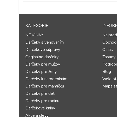
KATEGORIE
INFOR
NOVINKY
Najpred
Darčeky s venovaním
Obchod
Darčekové súpravy
O nás
Originálne darčeky
Zásady 
Darčeky pre mužov
Podrobn
Darčeky pre ženy
Blog
Darčeky k narodeninám
Vaše ot
Darčeky pre mamičku
Mapa st
Darčeky pre deti
Darčeky pre rodinu
Darčekové knihy
Akce a slevy