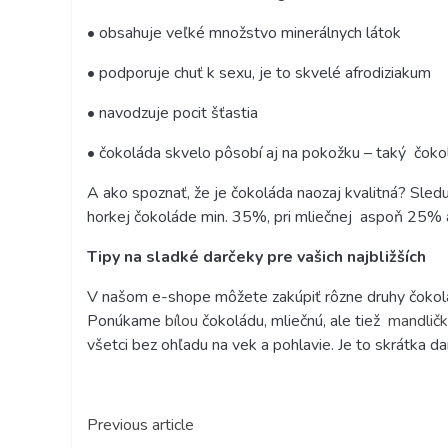
• obsahuje veľké množstvo minerálnych látok
• podporuje chuť k sexu, je to skvelé afrodiziakum
• navodzuje pocit šťastia
• čokoláda skvelo pôsobí aj na pokožku – taký
čoko
A ako spoznať, že je čokoláda naozaj kvalitná? Sled
horkej čokoláde min. 35%, pri mliečnej
aspoň 25% a
Tipy na sladké darčeky pre vašich najbližších
V našom e-shope môžete zakúpiť rôzne druhy čokolády
Ponúkame
bílou
čokoládu,
mliečnú
, ale tiež
mandličk
všetci bez ohľadu na vek a pohlavie. Je to skrátka d
Previous article