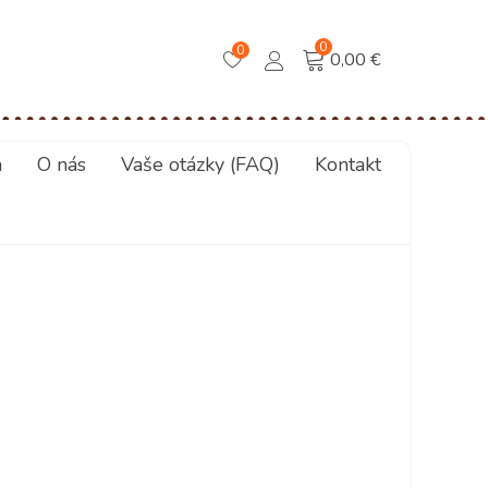
0
0
0,00 €
a
O nás
Vaše otázky (FAQ)
Kontakt