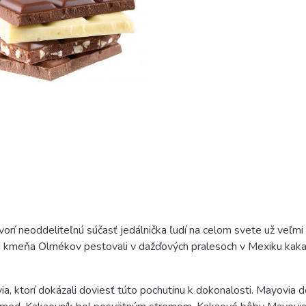
vorí neoddeliteľnú súčasť jedálnička ľudí na celom svete už veľmi 
iáni kmeňa Olmékov pestovali v dažďových pralesoch v Mexiku kak
ia, ktorí dokázali doviesť túto pochutinu k dokonalosti. Mayovia