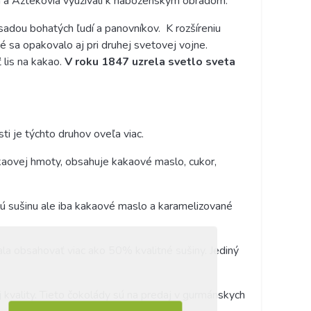
a a Aztékovia využívali k náboženským obradom.
sadou bohatých ľudí a panovníkov.
K rozšíreniu
é sa opakovalo aj pri druhej svetovej vojne.
lis na kakao.
V roku
1847 uzrela svetlo sveta
i je týchto druhov oveľa viac.
akaovej hmoty, obsahuje kakaové maslo, cukor,
aovú sušinu ale iba kakaové maslo a karamelizované
ala obsahovať viac ako 50% kvalitné sušiny. Jediný
kvality. Tieto čokolády sú na predaj v gurmánskych