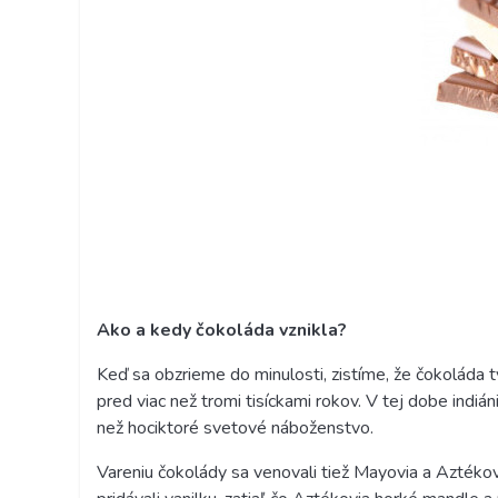
Ako a kedy čokoláda vznikla?
Keď sa obzrieme do minulosti, zistíme, že čokoláda t
pred viac než tromi tisíckami rokov. V tej dobe ind
než hociktoré svetové náboženstvo.
Vareniu čokolády sa venovali tiež Mayovia a Aztékov