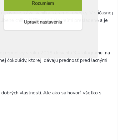
Rozumiem
l, ovocie, káva, vanilka, karamel, oriešky. V súčasnej
úbené chilli. Väčšinou sú ale veľmi presladené a je
Upravit nastavenia
j republiky v roku 2019 dosiahla 3,4 kilogramu
na
tnej čokolády, ktorej
dávajú prednosť pred lacnými
 dobrých vlastností. Ale ako sa hovorí, všetko s