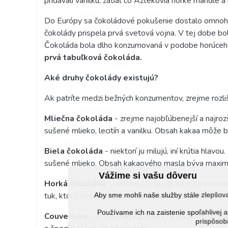
pridávali vanilku, zatiaľ čo Aztékovia horké mand
Do Európy sa čokoládové pokušenie dostalo omnoho 
čokolády prispela prvá svetová vojna. V tej dobe bol
Čokoláda bola dlho konzumovaná v podobe horúceho n
prvá tabuľková čokoláda.
Aké druhy čokolády existujú?
Ak patríte medzi bežných konzumentov, zrejme rozliš
Mliečna čokoláda
- zrejme najobľúbenejší a najroz
sušené mlieko, lecitín a vanilku. Obsah kakaa môže 
Biela čokoláda
- niektorí ju milujú, iní krútia hla
sušené mlieko. Obsah kakaového masla býva maxim
Vážime si vašu dôveru
Horká čokoláda
- väčšinou ju používame na varenie
tuk, ktorý sa pridáva, je kakaové maslo.
Aby sme mohli naše služby stále zlepšo
Používame ich na zaistenie spoľahlive
Couverture
- je čokoláda určená pre skutočných gu
prispôsobi