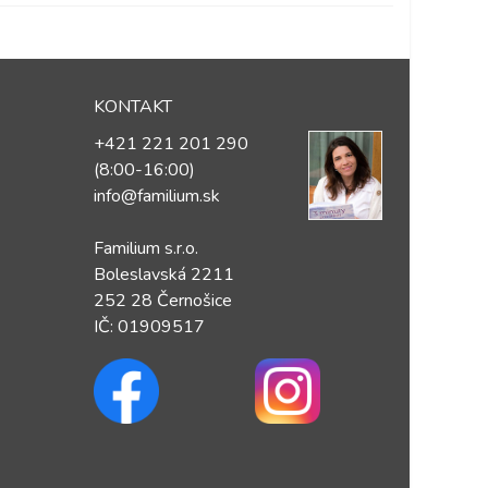
KONTAKT
+421 221 201 290
(8:00-16:00)
info@familium.sk
Familium s.r.o.
Boleslavská 2211
252 28 Černošice
IČ: 01909517