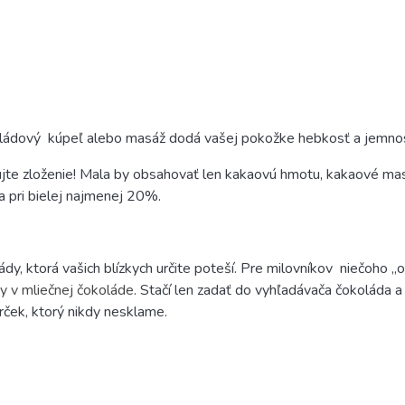
ládový
kúpeľ alebo masáž dodá vašej pokožke hebkosť a jemno
ujte zloženie! Mala by obsahovať len kakaovú hmotu, kakaové mas
 pri bielej najmenej 20%.
, ktorá vašich blízkych určite poteší.
Pre milovníkov
niečoho „
y v mliečnej čokoláde
.
Stačí len zadať do vyhľadávača čokoláda a 
arček, ktorý nikdy nesklame.