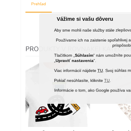
Prehľad
Vážime si vašu dôveru
Aby sme mohli naše služby stále zlepšo
Používame ich na zaistenie spoľahlive
prispôsobi
PRODUKTY V ROVNAKEJ KATEGÓRI
Tlačítkom „
Súhlasím
“ nám umožníte použ
„
Upraviť nastavenia
“.
Viac informácií nájdete
TU
. Svoj súhlas 
Pokiaľ nesúhlasíte, kliknite
TU
.
Informácie o tom, ako Google používa va