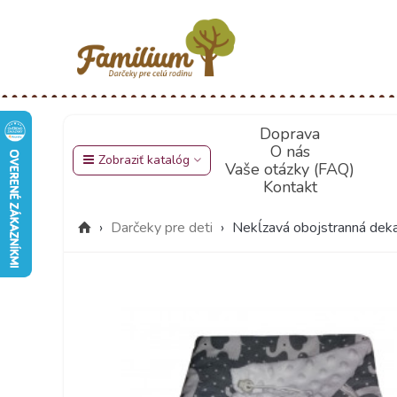
Doprava
O nás
Zobraziť katalóg
Vaše otázky (FAQ)
Kontakt
›
Darčeky pre deti
›
Nekĺzavá obojstranná de