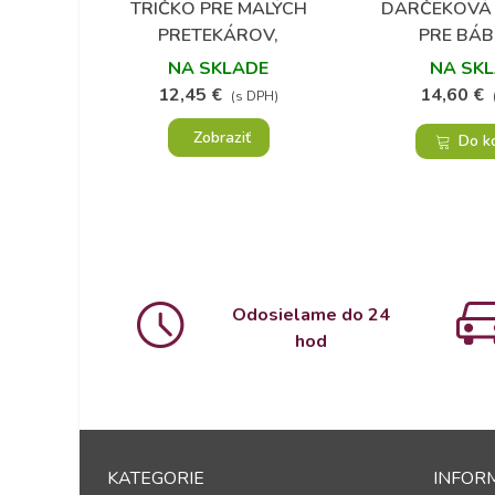
TRIČKO PRE MALÝCH
DARČEKOVÁ
Obľúbené
Obľú
PRETEKÁROV,
PRE BÁ
AUTODRÁHA
NA SKLADE
NA SK
12,45 €
14,60 €
(s DPH)
Zobraziť
Do k
Odosielame do 24
hod
KATEGORIE
INFOR