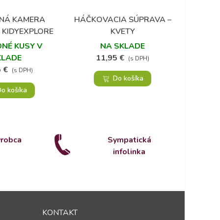
PEXET
LNÁ KAMERA
HÁČKOVACIA SÚPRAVA –
Obľúbené
Obľúbené
 KIDYEXPLORE
KVETY
1
NÉ KUSY V
NA SKLADE
KLADE
11,95 €
(s DPH)
 €
(s DPH)
Do košíka
o košíka
ýrobca
Sympatická
infolinka
KONTAKT