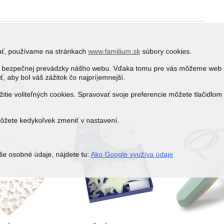
vať, používame na stránkach
www.familium.sk
súbory cookies.
j a bezpečnej prevádzky nášho webu. Vďaka tomu pre vás môžeme web
ť, aby bol váš zážitok čo najpríjemnejší.
I: 16
itie voliteľných cookies. Spravovať svoje preferencie môžete tlačidlom
môžete kedykoľvek zmeniť v nastavení.
še osobné údaje, nájdete tu:
Ako Google využíva údaje