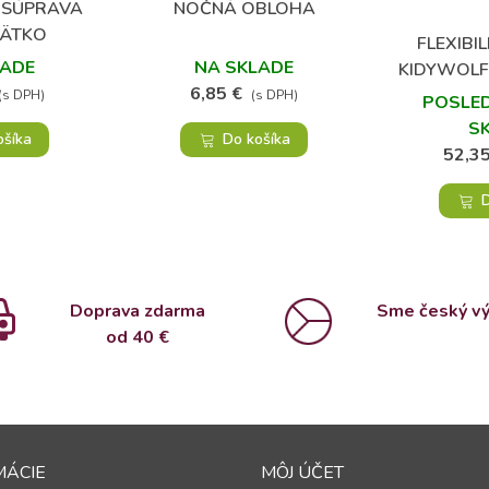
 SÚPRAVA
NOČNÁ OBLOHA
bené
Obľúbené
BÄTKO
FLEXIBI
LADE
NA SKLADE
KIDYWOLF
6,85 €
(s DPH)
(s DPH)
POSLED
S
ošíka
Do košíka
52,35
D
Doprava zdarma
Sme český v
od 4
0 €
MÁCIE
MÔJ ÚČET