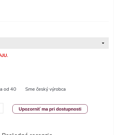
JU.
a od 40
Sme český výrobca
Upozorniť ma pri dostupnosti