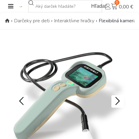
0
Hľadať
0,00 €
›
Darčeky pre deti
›
Interaktívne hračky
›
Flexibilná kamera 