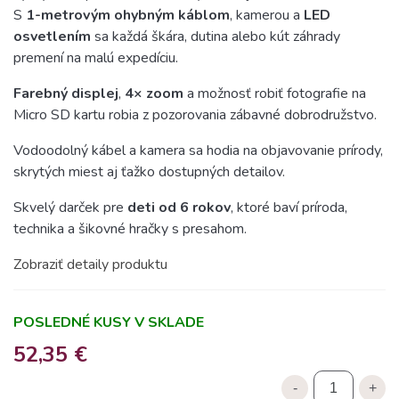
S
1-metrovým ohybným káblom
, kamerou a
LED
osvetlením
sa každá škára, dutina alebo kút záhrady
premení na malú expedíciu.
Farebný displej
,
4× zoom
a možnosť robiť fotografie na
Micro SD kartu robia z pozorovania zábavné dobrodružstvo.
Vodoodolný kábel a kamera sa hodia na objavovanie prírody,
skrytých miest aj ťažko dostupných detailov.
Skvelý darček pre
deti od 6 rokov
, ktoré baví príroda,
technika a šikovné hračky s presahom.
Zobraziť detaily produktu
POSLEDNÉ KUSY V SKLADE
52,35 €
-
+