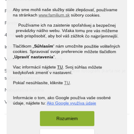
Aby sme mohli naše služby stále zlepšovať, používame
Flexibilná kamera s 1-metrovým ohybným káblom
na stránkach
www.familium.sk
súbory cookies.
Farebný displej
Používame ich na zaistenie spoľahlivej a bezpečnej
prevádzky nášho webu. Vďaka tomu pre vás môžeme
4-násobný zoom
web prispôsobiť, aby bol váš zážitok čo najpríjemnejší.
Tlačítkom „
Súhlasím
“ nám umožníte použitie voliteľných
Integrované LED osvetlenie s 3 nastaveniami intenzity
cookies. Spravovať svoje preferencie môžete tlačidlom
„
Upraviť nastavenia
“.
Vodoodolný kábel a kamera
Viac informácií nájdete
TU
. Svoj súhlas môžete
Slot na kartu Micro SD na nahrávanie fotografií (karta nie je
kedykoľvek zmeniť v nastavení.
súčasťou balenia)
Pokiaľ nesúhlasíte, kliknite
TU
.
Nabíjateľná batéria
Informácie o tom, ako Google používa vaše osobné
Vhodné pre deti od 6 rokov
údaje, nájdete tu:
Ako Google využíva údaje
Rozumiem