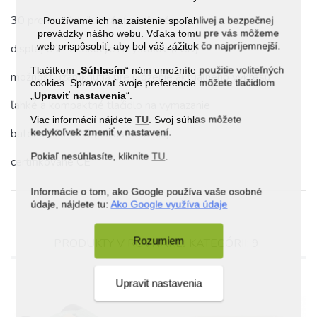
30 prenosných ilustrácií podľa témy
Používame ich na zaistenie spoľahlivej a bezpečnej
prevádzky nášho webu. Vďaka tomu pre vás môžeme
web prispôsobiť, aby bol váš zážitok čo najpríjemnejší.
displej 8,2″ z tekutých kryštálov (LCD)
Tlačítkom „
Súhlasím
“ nám umožníte použitie voliteľných
možnosť uzamknutia pre uloženie aktuálneho výkresu
cookies. Spravovať svoje preferencie môžete tlačidlom
„
Upraviť nastavenia
“.
ľahké a kompaktné tlačidlo na vymazanie
Viac informácií nájdete
TU
. Svoj súhlas môžete
kedykoľvek zmeniť v nastavení.
batéria CR2025 (súčasť balenia)
Pokiaľ nesúhlasíte, kliknite
TU
.
certifikované CE
Informácie o tom, ako Google používa vaše osobné
údaje, nájdete tu:
Ako Google využíva údaje
Rozumiem
PRODUKTY V ROVNAKEJ KATEGÓRII: 9
Upravit nastavenia