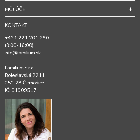
MÔJ ÚČET
KONTAKT
+421 221 201 290
(8:00-16:00)
info@familium.sk
Familium s.r.o.
Boleslavská 2211
252 28 Černošice
IČ: 01909517