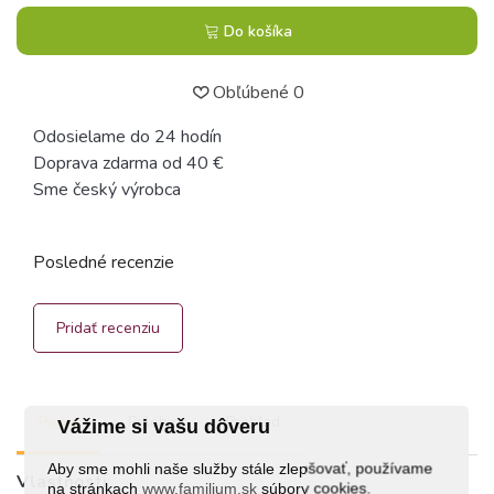
Do košíka
Obľúbené
0
Odosielame do 24 hodín
Doprava zdarma od 40 €
Sme český výrobca
Posledné recenzie
Pridať recenziu
Popis
Prílohy
Prehľad
Vážime si vašu dôveru
Aby sme mohli naše služby stále zlepšovať, používame
Vlastnosti
:
na stránkach
www.familium.sk
súbory cookies.