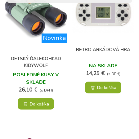
Novinka
RETRO ARKÁDOVÁ HRA
DETSKÝ ĎALEKOHĽAD
KIDYWOLF
NA SKLADE
14,25 €
POSLEDNÉ KUSY V
(s DPH)
SKLADE
Do košíka
26,10 €
(s DPH)
Do košíka