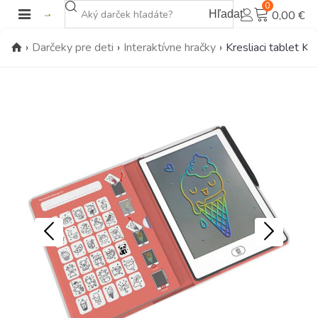
0
Hľadať
0,00 €
›
Darčeky pre deti
›
Interaktívne hračky
›
Kresliaci tablet Ki