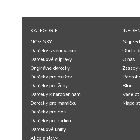
KATEGORIE
INFOR
NOVINKY
Najpred
Darčeky s venovaním
Obchod
Darčekové súpravy
O nás
Originálne darčeky
Zásady 
Darčeky pre mužov
Podrobn
Darčeky pre ženy
Blog
Darčeky k narodeninám
Vaše ot
Darčeky pre mamičku
Mapa st
Darčeky pre deti
Darčeky pre rodinu
Darčekové knihy
Akce a slevy