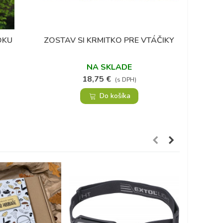
(12)
DKU
ZOSTAV SI KRMITKO PRE VTÁČIKY
Obľúbené
NA SKLADE
18,75 €
(s DPH)
Do košíka