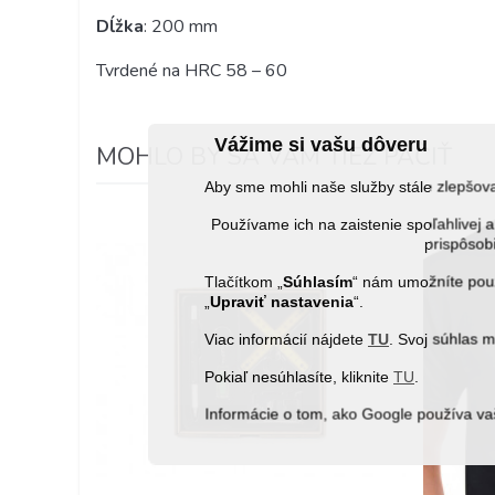
Dĺžka
: 200 mm
Tvrdené na HRC 58 – 60
Vážime si vašu dôveru
MOHLO BY SA VÁM TIEŽ PÁČIŤ
Aby sme mohli naše služby stále zlepšo
Používame ich na zaistenie spoľahlive
prispôsobi
Tlačítkom „
Súhlasím
“ nám umožníte použ
„
Upraviť nastavenia
“.
Viac informácií nájdete
TU
. Svoj súhlas 
Pokiaľ nesúhlasíte, kliknite
TU
.
Informácie o tom, ako Google používa va