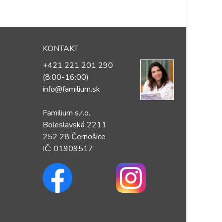
KONTAKT
+421 221 201 290
(8:00-16:00)
info@familium.sk
Familium s.r.o.
Boleslavská 2211
252 28 Černošice
IČ: 01909517