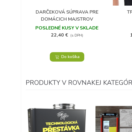
DARČEKOVÁ SÚPRAVA PRE
T
Obľúbené
DOMÁCICH MAJSTROV
POSLEDNÉ KUSY V SKLADE
22,40 €
(s DPH)
Do košíka
PRODUKTY V ROVNAKEJ KATEGÓRII