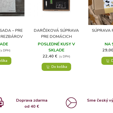
SADA – PRE
DARČEKOVÁ SÚPRAVA
SÚPRAVA 
bené
Obľúbené
H REZBÁROV
PRE DOMÁCICH
MAJSTROV
LADE
POSLEDNÉ KUSY V
NA 
SKLADE
29,00
(s DPH)
22,40 €
(s DPH)
ošíka
D
Do košíka
Doprava zdarma
Sme český v
od 4
0 €