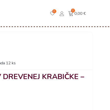
0
0
0,00 €
ada 12 ks
 DREVENEJ KRABIČKE –