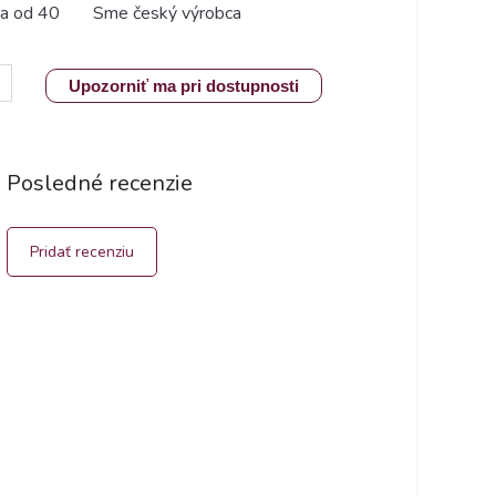
a od 40
Sme český výrobca
Upozorniť ma pri dostupnosti
Posledné recenzie
Pridať recenziu