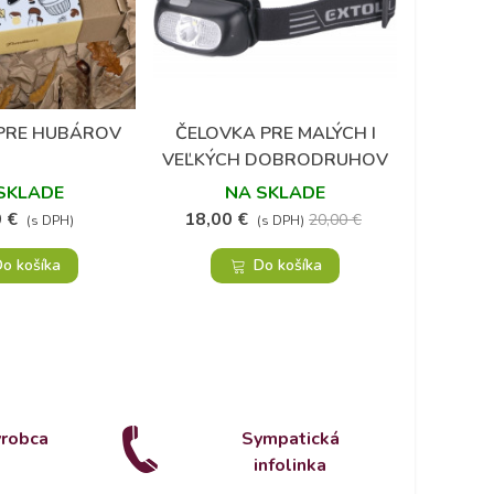
(1)
PRE HUBÁROV
ČELOVKA PRE MALÝCH I
TRIČKO
Obľúbené
Obľúbené
VEĽKÝCH DOBRODRUHOV
SKLADE
NA SKLADE
 €
18,00 €
1
20,00 €
(s DPH)
(s DPH)
o košíka
Do košíka
ýrobca
Sympatická
infolinka