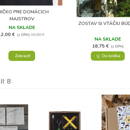
(1)
RIČKO PRE DOMÁCICH
Obľúbené
(12)
MAJSTROV
ZOSTAV SI VTÁČIU BÚ
Obľúbené
NA SKLADE
12,00 €
16,50 €
(s DPH)
NA SKLADE
18,75 €
(s DPH)
Zobraziť
Do košíka
: 8