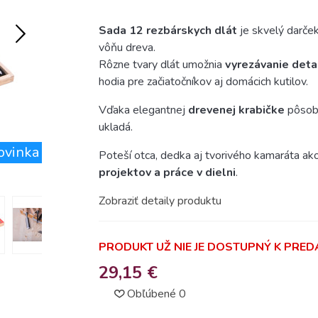
Sada 12 rezbárskych dlát
je skvelý darček
vôňu dreva.
Rôzne tvary dlát umožnia
vyrezávanie deta
hodia pre začiatočníkov aj domácich kutilov.
Vďaka elegantnej
drevenej krabičke
pôsobí
ukladá.
ovinka
Poteší otca, dedka aj tvorivého kamaráta ak
projektov a práce v dielni
.
Zobraziť detaily produktu
PRODUKT UŽ NIE JE DOSTUPNÝ K PREDA
29,15 €
Obľúbené
0