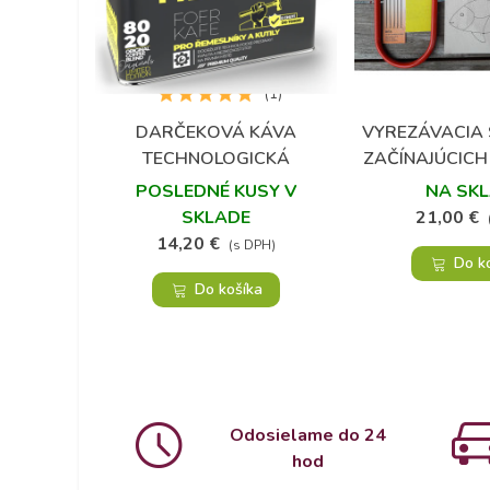
(1)
DARČEKOVÁ KÁVA
VYREZÁVACIA 
Obľúbené
Obľú
TECHNOLOGICKÁ
ZAČÍNAJÚCIC
PRESTÁVKA - MLETÁ
POSLEDNÉ KUSY V
NA SK
SKLADE
21,00 €
14,20 €
(s DPH)
Do k
Do košíka
Odosielame do 24
hod