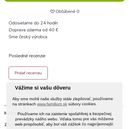
Obľúbené
0
Odosielame do 24 hodín
Doprava zdarma od 40 €
Sme český výrobca
Posledné recenzie
Pridať recenziu
Vážime si vašu dôveru
Popis
Prehľad
Aby sme mohli naše služby stále zlepšovať, používame
na stránkach
www.familium.sk
súbory cookies.
Materiál
: PU s mäkkou zamatovou podšívkou
Používame ich na zaistenie spoľahlivej a bezpečnej
prevádzky nášho webu. Vďaka tomu pre vás môžeme
web prispôsobiť, aby bol váš zážitok čo najpríjemnejší.
Zatváranie
: magnetické