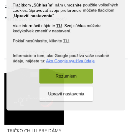
Tlačítkom „
Súhlasím
“ nám umožníte použitie voliteľných
Rozmery
: 21 × 15 × 6 cm
cookies. Spravovať svoje preferencie môžete tlačidlom
„
Upraviť nastavenia
“.
Farba
: zelená, kvetinový motív
Viac informácií nájdete
TU
. Svoj súhlas môžete
kedykoľvek zmeniť v nastavení.
Pokiaľ nesúhlasíte, kliknite
TU
.
PRODUKTY V ROVNAKEJ KATEGÓRII: 1
Informácie o tom, ako Google používa vaše osobné
údaje, nájdete tu:
Ako Google využíva údaje
Rozumiem
Upravit nastavenia
TRIČKO CHILLI PRE DÁMY