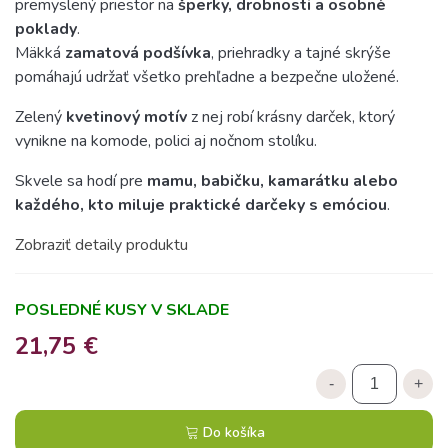
premyslený priestor na
šperky, drobnosti a osobné
poklady
.
Mäkká
zamatová podšívka
, priehradky a tajné skrýše
pomáhajú udržať všetko prehľadne a bezpečne uložené.
Zelený
kvetinový motív
z nej robí krásny darček, ktorý
vynikne na komode, polici aj nočnom stolíku.
Skvele sa hodí pre
mamu, babičku, kamarátku alebo
každého, kto miluje praktické darčeky s emóciou
.
Zobraziť detaily produktu
POSLEDNÉ KUSY V SKLADE
21,75 €
-
+
Do košíka