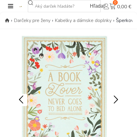
0
Hľadať
0,00 €
›
Darčeky pre ženy
›
Kabelky a dámske doplnky
›
Šperkovni