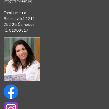
info@familium.sk
Familium s.r.o.
Boleslavská 2211
252 28 Černošice
IČ: 01909517