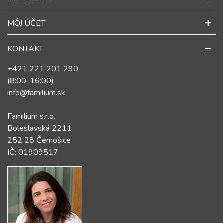
MÔJ ÚČET
KONTAKT
+421 221 201 290
(8:00-16:00)
info@familium.sk
Familium s.r.o.
Boleslavská 2211
252 28 Černošice
IČ: 01909517