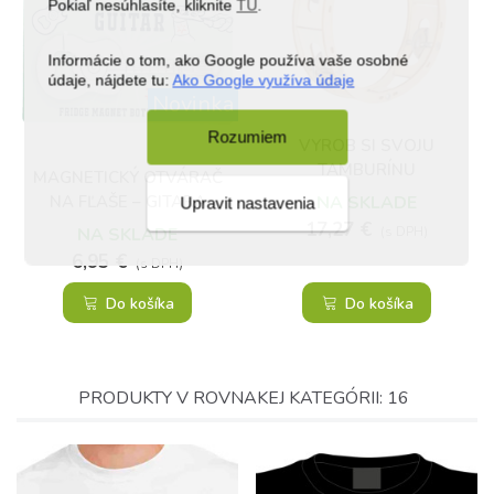
Pokiaľ nesúhlasíte, kliknite
TU
.
Informácie o tom, ako Google používa vaše osobné
údaje, nájdete tu:
Ako Google využíva údaje
Novinka
Rozumiem
VYROB SI SVOJU
TAMBURÍNU
MAGNETICKÝ OTVÁRAČ
NA FĽAŠE – GITARA
NA SKLADE
Upravit nastavenia
17,27 €
NA SKLADE
(s DPH)
6,95 €
(s DPH)
Do košíka
Do košíka
PRODUKTY V ROVNAKEJ KATEGÓRII: 16