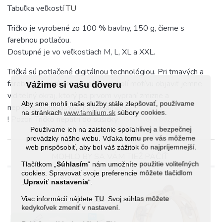
Tabuľka veľkostí
TU
Tričko je vyrobené zo 100 % bavlny, 150 g, čierne s
farebnou potlačou.
Dostupné je vo veľkostiach M, L, XL a XXL.
Tričká sú potlačené digitálnou technológiou. Pri tmavých a
farebných textíliách sa môže v okolí motívu objaviť jemne
Vážime si vašu dôveru
viditeľný okraj, ktorý po prvom vypraní zmizne a
Aby sme mohli naše služby stále zlepšovať, používame
nepredstavuje dôvod na reklamáciu.
na stránkach
www.familium.sk
súbory cookies.
! Pozor! Tričko nepatrí do sušičky.
Používame ich na zaistenie spoľahlivej a bezpečnej
prevádzky nášho webu. Vďaka tomu pre vás môžeme
web prispôsobiť, aby bol váš zážitok čo najpríjemnejší.
MOHLO BY SA VÁM TIEŽ PÁČIŤ
Tlačítkom „
Súhlasím
“ nám umožníte použitie voliteľných
cookies. Spravovať svoje preferencie môžete tlačidlom
„
Upraviť nastavenia
“.
Viac informácií nájdete
TU
. Svoj súhlas môžete
kedykoľvek zmeniť v nastavení.