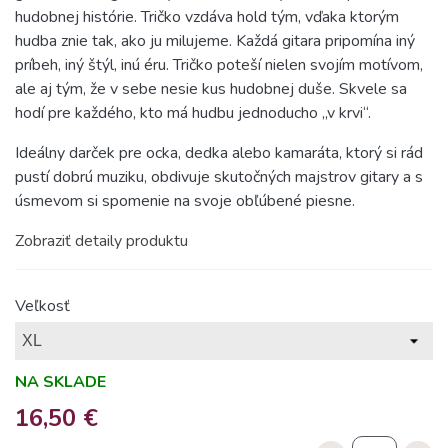
hudobnej histórie. Tričko vzdáva hold tým, vďaka ktorým
hudba znie tak, ako ju milujeme. Každá gitara pripomína iný
príbeh, iný štýl, inú éru. Tričko poteší nielen svojím motívom,
ale aj tým, že v sebe nesie kus hudobnej duše. Skvele sa
hodí pre každého, kto má hudbu jednoducho „v krvi“.
Ideálny darček pre ocka, dedka alebo kamaráta, ktorý si rád
pustí dobrú muziku, obdivuje skutočných majstrov gitary a s
úsmevom si spomenie na svoje obľúbené piesne.
Zobraziť detaily produktu
Veľkosť
NA SKLADE
16,50 €