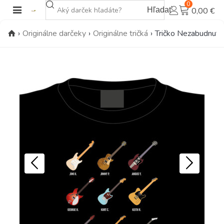
0
Hľadať
0,00 €
›
Originálne darčeky
›
Originálne tričká
›
Tričko Nezabudnuteľ