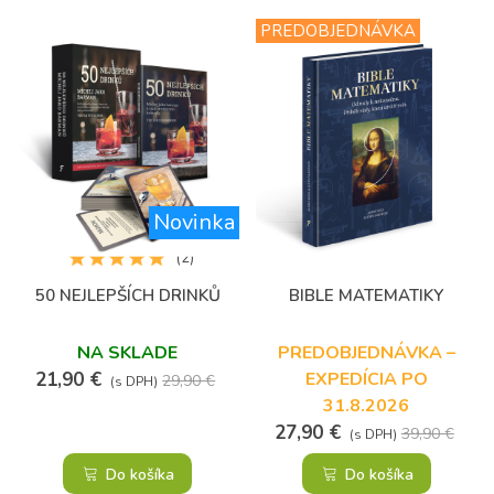
PREDOBJEDNÁVKA
Novinka
(2)
50 NEJLEPŠÍCH DRINKŮ
BIBLE MATEMATIKY
NA SKLADE
PREDOBJEDNÁVKA –
21,90 €
EXPEDÍCIA PO
29,90 €
(s DPH)
31.8.2026
27,90 €
39,90 €
(s DPH)
Do košíka
Do košíka