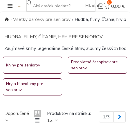
0
Hľadať
0,00 €
›
Všetky darčeky pre seniorov
›
Hudba, filmy, čítanie, hry pr
HUDBA, FILMY, ČÍTANIE, HRY PRE SENIOROV
Zaujímavé knihy, legendárne české filmy, albumy českých hodbný
Predplatné časopisov pre
Knihy pre seniorov
seniorov
Hry a hlavolamy pre
seniorov
Doporučené
Produktov na stránku:
Ďal
1/3
12