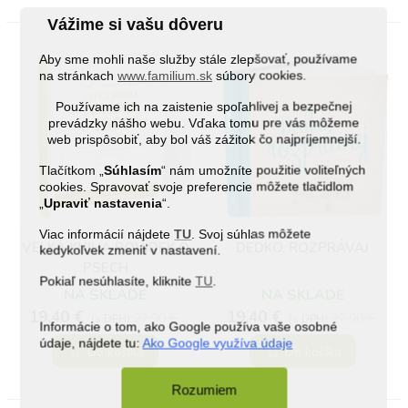
Vážime si vašu dôveru
Aby sme mohli naše služby stále zlepšovať, používame
na stránkach
www.familium.sk
súbory cookies.
Používame ich na zaistenie spoľahlivej a bezpečnej
prevádzky nášho webu. Vďaka tomu pre vás môžeme
web prispôsobiť, aby bol váš zážitok čo najpríjemnejší.
Tlačítkom „
Súhlasím
“ nám umožníte použitie voliteľných
cookies. Spravovať svoje preferencie môžete tlačidlom
„
Upraviť nastavenia
“.
(35)
(111)
Viac informácií nájdete
TU
. Svoj súhlas môžete
VELKÁ KNIHA POVÍDEK O
DEDKO, ROZPRÁVAJ
kedykoľvek zmeniť v nastavení.
PSECH
Pokiaľ nesúhlasíte, kliknite
TU
.
NA SKLADE
NA SKLADE
19,40 €
19,40 €
27,90 €
27,90 €
(s DPH)
(s DPH)
Informácie o tom, ako Google používa vaše osobné
údaje, nájdete tu:
Ako Google využíva údaje
Do košíka
Do košíka
Rozumiem