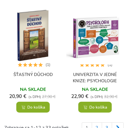
(1)
(1)
ŠŤASTNÝ DŮCHOD
UNIVERZITA V JEDNÉ
KNIZE: PSYCHOLOGIE
NA SKLADE
NA SKLADE
20,90 €
22,90 €
27,90 €
32,90 €
(s DPH)
(s DPH)
Do košíka
Do košíka
Ďal
Zobrazuje sa 1-12 z 33 položiek
1
2
3