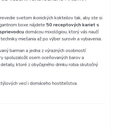
revedie svetom ikonických kokteilov tak, aby ste si
legantnom boxe nájdete
50 receptových kariet s
 sprievodcu
domácou mixológiou, ktorý vás naučí
techniky miešania až po výber surovín a vybavenia.
vaný barman a jedna z výrazných osobností
éry spoluzaložil osem oceňovaných barov a
etaily, ktoré z obyčajného drinku robia skutočný
štýlových vecí i domáceho hostiteľstva.