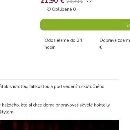
21,90 €
info_outline
29,90 €
Obľúbené
0
Odosielame do 24
Doprava zdarm
hodín
€
itok s istotou, ľahkosťou a pod vedením skutočného
 každého, kto si chce doma pripravovať skvelé kokteily,
 štýlom.