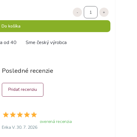
-
+
Do košíka
a od 40
Sme český výrobca
Posledné recenzie
Pridať recenziu
overená recenzia
Erika V. 30. 7. 2026