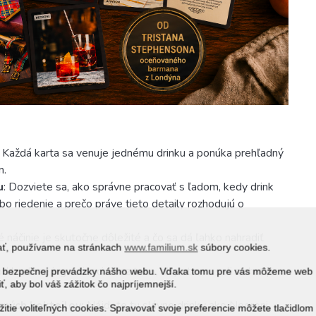
: Každá karta sa venuje jednému drinku a ponúka prehľadný
m.
u
: Dozviete sa, ako správne pracovať s ľadom, kedy drink
bo riedenie a prečo práve tieto detaily rozhodujú o
 náčinie je skutočne dôležité a čo sa dá ľahko nahradiť
vať, používame na stránkach
www.familium.sk
súbory cookies.
iť kvalitné ingrediencie bez toho, aby ste museli siahať po
j a bezpečnej prevádzky nášho webu. Vďaka tomu pre vás môžeme web
ť, aby bol váš zážitok čo najpríjemnejší.
rných kokteilov:
Nájdete tu slávne drinky ako Negroni,
itie voliteľných cookies. Spravovať svoje preferencie môžete tlačidlom