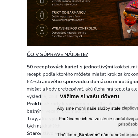
ČO V SÚPRAVE NÁJDETE?
50 receptových kariet s jednotlivými kokteilmi
recept, podľa ktorého môžete miešať krok za kroko
6
4-stranového sprievodcu domácou mixológio
miešať a kedy pretrepávať, akú úlohu hrá teplota ale
výslednej chuti.
Vážime si vašu dôveru
P
raktické rady k vybaveniu:
Zistíte, aké barmanské
Aby sme mohli naše služby stále zlepšo
bežnými vecami z domácnosti.
Tipy, ako vyberať suroviny
: Dozviete sa, ako nakúp
Používame ich na zaistenie spoľahlive
prispôsobi
tých najdrahších.
Starostlivo vybranú kolekciu klasických i mode
Tlačítkom „
Súhlasím
“ nám umožníte použ