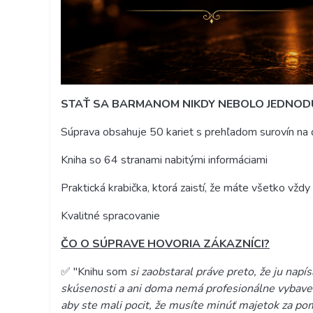
STAŤ SA BARMANOM NIKDY NEBOLO JEDNODU
Súprava obsahuje 50 kariet s prehľadom surovín na 
Kniha so 64 stranami nabitými informáciami
Praktická krabička, ktorá zaistí, že máte všetko vžd
Kvalitné spracovanie
ČO O SÚPRAVE HOVORIA ZÁKAZNÍCI?
✅ "Knihu som
si zaobstaral práve preto, že ju napí
skúsenosti a ani doma nemá profesionálne vybaven
aby ste mali pocit, že musíte minúť majetok za po