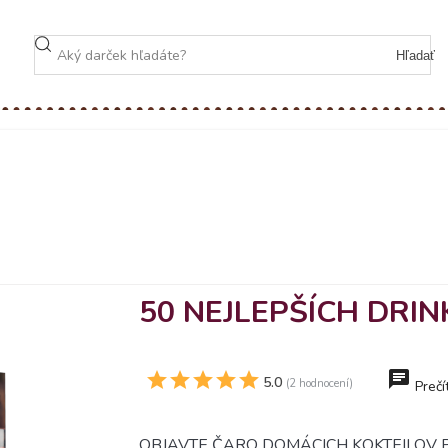
Hľadať
50 NEJLEPŠÍCH DRIN
5.0
(2 hodnocení)
Prečí
OBJAVTE ČARO DOMÁCICH KOKTEILOV