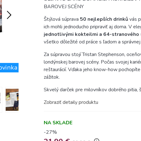
BAROVEJ SCÉNY
Štýlová súprava
50 nejlepších drinků
vás p
ich mohli jednoducho pripraviť aj doma. V e
jednotlivými kokteilmi a 64-stranového
všetko dôležité od práce s ľadom a správnej 
Za súpravou stojí Tristan Stephenson, oceňo
londýnskej barovej scény. Počas svojej kari
ovinka
reštaurácií. Vďaka jeho know-how pochopíte d
zážitok.
Skvelý darček pre milovníkov dobrého pitia, 
Zobraziť detaily produktu
NA SKLADE
-27%