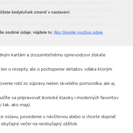
avoritov, ktorých dnes milujú barmani po celom svete.
ou súpravou stojí Tristan Stephenson, oceňovaný barman,
môžete kedykoľvek zmeniť v nastavení.
 série The Curious Bartender. Počas svojej kariéry
ráve preto v tejto súprave nedostávate len recepty, ale aj
významnejšie mená modernej mixológie.
še osobné údaje, nájdete tu:
Ako Google využíva údaje
adným kartám a zrozumiteľnému sprievodcovi získate
 len o recepty, ale o pochopenie detailov, vďaka ktorým
venie robí zo súpravy nielen skvelého pomocníka, ale aj
číte sa pripravovať ikonické klasiky i moderných favoritov
i tak, ako majú.
táte oslavu, posedenie s návštevou alebo si chcete dopriať
 obyčajný večer na neobyčajný zážitok.