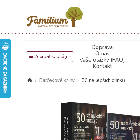
Doprava
O nás
Zobraziť katalóg
Vaše otázky (FAQ)
Kontakt
›
Darčekové knihy
›
50 nejlepších drinků