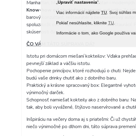
Manhattan, Martini alebo Cosmopolitan i moderných f
„
Upraviť nastavenia
“.
Know-how od skutočnej barovej autority:
Za cel
Viac informácií nájdete
TU
. Svoj súhlas 
barový konzultant, reštauratér a bestsellerový autor
Pokiaľ nesúhlasíte, kliknite
TU
.
spoluzaložil osem oceňovaných barov a reštaurácií. P
skúsenosti človeka, ktorý dlhodobo patrí medzi naj
Informácie o tom, ako Google používa va
ČO VÁM TÁTO SÚPRAVA DÁ?
Istotu pri domácom miešaní kokteilov: Vďaka prehľ
pevnejší základ a väčšiu istotu.
Pochopenie princípov, ktoré rozhodujú o chuti: Nejde
budú vaše drinky chutiť ako z dobrého baru.
Praktický a krásne spracovaný box: Elegantné vyhoto
výnimočný darček.
Schopnosť namiešať kokteily ako z dobrého baru: Nau
tak, aby boli vyvážené, štýlovo naservírované a chutil
Inšpiráciu na večery doma aj s priateľmi: Či už chys
niečo výnimočné po dlhom dni, táto súprava premení