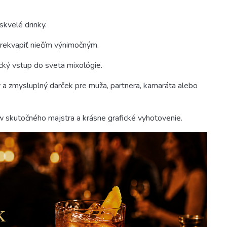
skvelé drinky.
prekvapiť niečím výnimočným.
ický vstup do sveta mixológie.
ý a zmysluplný darček pre muža, partnera, kamaráta alebo
w skutočného majstra a krásne grafické vyhotovenie.