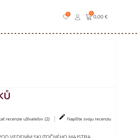
0
0
0,00 €
KŮ
tať recenzie užívateľov (2)
Napíšte svoju recenziu
 POD VEDENÍM SKUTOČNÉHO MAJSTRA