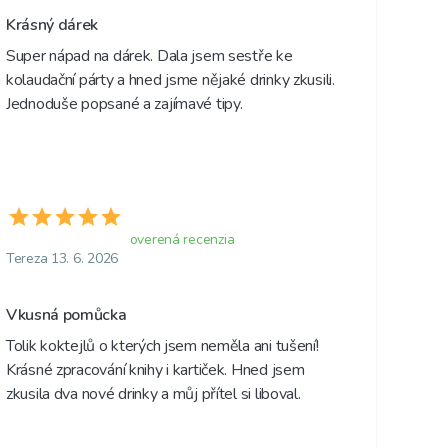
Krásný dárek
Super nápad na dárek. Dala jsem sestře ke 
kolaudační párty a hned jsme nějaké drinky zkusili. 
Jednoduše popsané a zajímavé tipy. 
overená recenzia
Tereza 13. 6. 2026
Vkusná pomůcka 
Tolik koktejlů o kterých jsem neměla ani tušení! 
Krásné zpracování knihy i kartiček. Hned jsem 
zkusila dva nové drinky a můj přítel si liboval. 