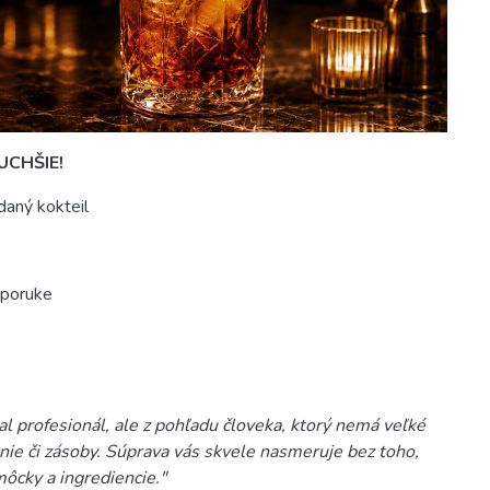
CHŠIE!
daný kokteil
y poruke
sal profesionál, ale z pohľadu človeka, ktorý nemá veľké
ie či zásoby. Súprava vás skvele nasmeruje bez toho,
môcky a ingrediencie."