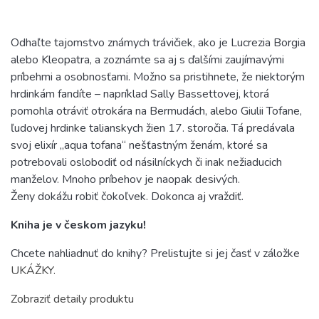
Odhaľte tajomstvo známych trávičiek, ako je Lucrezia Borgia
alebo Kleopatra, a zoznámte sa aj s ďalšími zaujímavými
príbehmi a osobnosťami. Možno sa pristihnete, že niektorým
hrdinkám fandíte – napríklad Sally Bassettovej, ktorá
pomohla otráviť otrokára na Bermudách, alebo Giulii Tofane,
ľudovej hrdinke talianskych žien 17. storočia. Tá predávala
svoj elixír „aqua tofana“ nešťastným ženám, ktoré sa
potrebovali oslobodiť od násilníckych či inak nežiaducich
manželov. Mnoho príbehov je naopak desivých.
Ženy dokážu robiť čokoľvek. Dokonca aj vraždiť.
Kniha je v českom jazyku!
Chcete nahliadnuť do knihy? Prelistujte si jej časť v záložke
UKÁŽKY.
Zobraziť detaily produktu