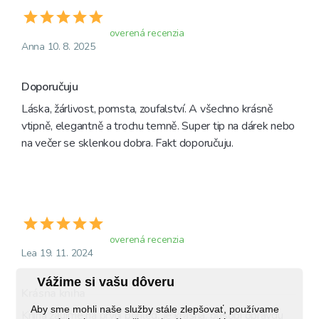
overená recenzia
Anna 10. 8. 2025
Doporučuju
Láska, žárlivost, pomsta, zoufalství. A všechno krásně 
vtipně, elegantně a trochu temně. Super tip na dárek nebo 
na večer se sklenkou dobra. Fakt doporučuju.
overená recenzia
Lea 19. 11. 2024
Vážime si vašu dôveru
Krásna kniha
Aby sme mohli naše služby stále zlepšovať, používame
Kniha zaujme na první pohled. Je krásná, působí opravdu 