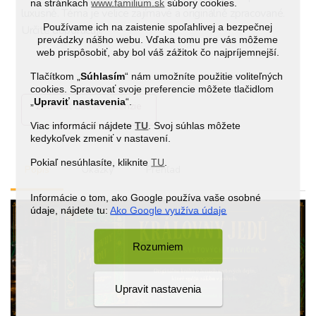
na stránkach
www.familium.sk
súbory cookies.
luxusně. Téma je velice zajímavé a originálně zpracované. 
Používame ich na zaistenie spoľahlivej a bezpečnej
Určitě doporučuji.
prevádzky nášho webu. Vďaka tomu pre vás môžeme
web prispôsobiť, aby bol váš zážitok čo najpríjemnejší.
Tlačítkom „
Súhlasím
“ nám umožníte použitie voliteľných
cookies. Spravovať svoje preferencie môžete tlačidlom
„
Upraviť nastavenia
“.
Zobraziť ďalšie recenzie
Viac informácií nájdete
TU
. Svoj súhlas môžete
kedykoľvek zmeniť v nastavení.
Pokiaľ nesúhlasíte, kliknite
TU
.
Popis
Ukážky
Prehľad
Informácie o tom, ako Google používa vaše osobné
údaje, nájdete tu:
Ako Google využíva údaje
Rozumiem
Upravit nastavenia