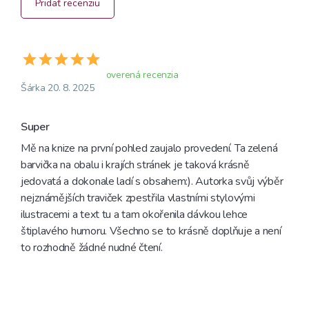
Pridať recenziu
overená recenzia
Šárka 20. 8. 2025
Super
Mě na knize na první pohled zaujalo provedení. Ta zelená 
barvička na obalu i krajích stránek je taková krásně 
jedovatá a dokonale ladí s obsahem:). Autorka svůj výběr 
nejznámějších traviček zpestřila vlastními stylovými 
ilustracemi a text tu a tam okořenila dávkou lehce 
štiplavého humoru. Všechno se to krásně doplňuje a není 
to rozhodně žádné nudné čtení. 