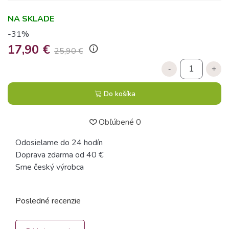
NA SKLADE
-31%
17,90 €
info_outline
25,90 €
-
+
Do košíka
Obľúbené
0
Odosielame do 24 hodín
Doprava zdarma od 40 €
Sme český výrobca
Posledné recenzie