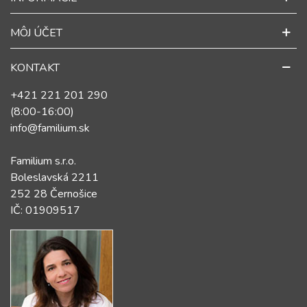
MÔJ ÚČET
KONTAKT
+421 221 201 290
(8:00-16:00)
info@familium.sk
Familium s.r.o.
Boleslavská 2211
252 28 Černošice
IČ: 01909517