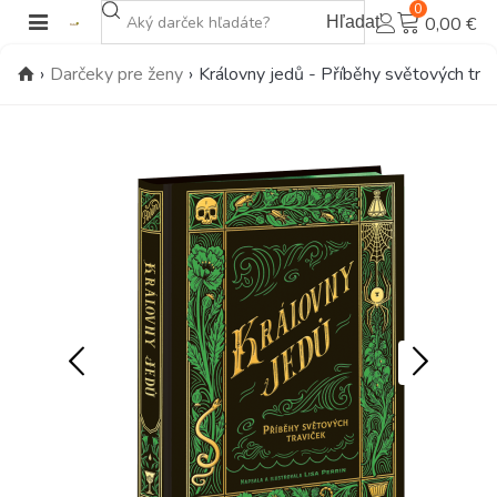
0
Hľadať
0,00 €
›
Darčeky pre ženy
›
Královny jedů - Příběhy světových trav