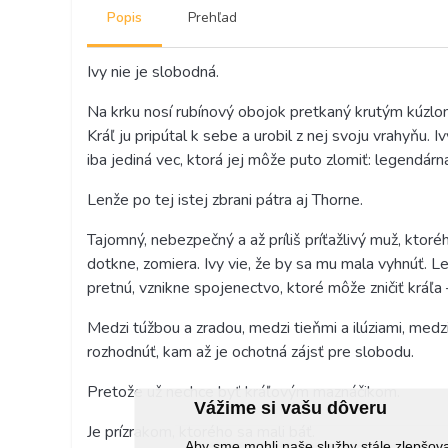
Popis
Prehľad
Ivy nie je slobodná.
Na krku nosí rubínový obojok pretkaný krutým kúzlom
Kráľ ju pripútal k sebe a urobil z nej svoju vrahyňu. 
iba jediná vec, ktorá jej môže puto zlomiť: legendár
Lenže po tej istej zbrani pátra aj Thorne.
Tajomný, nebezpečný a až príliš príťažlivý muž, ktoréh
dotkne, zomiera. Ivy vie, že by sa mu mala vyhnúť. Le
pretnú, vznikne spojenectvo, ktoré môže zničiť kráľa 
Medzi túžbou a zradou, medzi tieňmi a ilúziami, medz
rozhodnúť, kam až je ochotná zájsť pre slobodu.
Pretože už nechce byť kráľovým maznáčikom.
Vážime si vašu dôveru
Je prízrakom, ktorého sa mali báť.
Aby sme mohli naše služby stále zlepšo