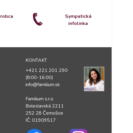
ýrobca
Sympatická
infolinka
KONTAKT
+421 221 201 290
(8:00-16:00)
info@familium.sk
Familium s.r.o.
Boleslavská 2211
252 28 Černošice
IČ: 01909517