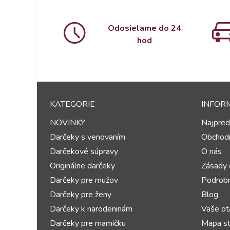
Odosielame do 24
hod
KATEGORIE
INFOR
NOVINKY
Najpred
Darčeky s venovaním
Obchod
Darčekové súpravy
O nás
Originálne darčeky
Zásady 
Darčeky pre mužov
Podrobn
Darčeky pre ženy
Blog
Darčeky k narodeninám
Vaše ot
Darčeky pre mamičku
Mapa st