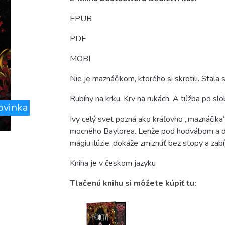
EPUB
PDF
MOBI
Nie je maznáčikom, ktorého si skrotili. Stala 
Rubíny na krku. Krv na rukách. A túžba po slo
ovinka
Ivy celý svet pozná ako kráľovho „maznáčika“
mocného Baylorea. Lenže pod hodvábom a do
mágiu ilúzie, dokáže zmiznúť bez stopy a zabí
Kniha je v českom jazyku
Tlačenú knihu si môžete kúpiť tu: