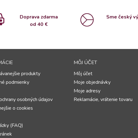
Doprava zdarma
Sme český v
od 4
0 €
MÁCIE
MÔJ ÚČET
ávanejšie produkty
Môj účet
né podmienky
Moje objednávky
Moje adresy
ochrany osobných údajov
Reklamácie, vrátenie tovaru
ejšie o cookies
ázky (FAQ)
ránek