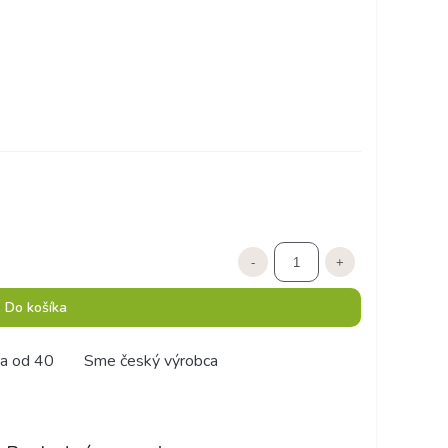
-
+
Do košíka
a od 40
Sme český výrobca