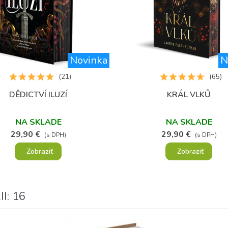
Novinka
N
(21)
(65)
DĚDICTVÍ ILUZÍ
KRÁL VLKŮ
Obľúbené
Obľúbené
NA SKLADE
NA SKLADE
29,90 €
29,90 €
(s DPH)
(s DPH)
Zobraziť
Zobraziť
I: 16