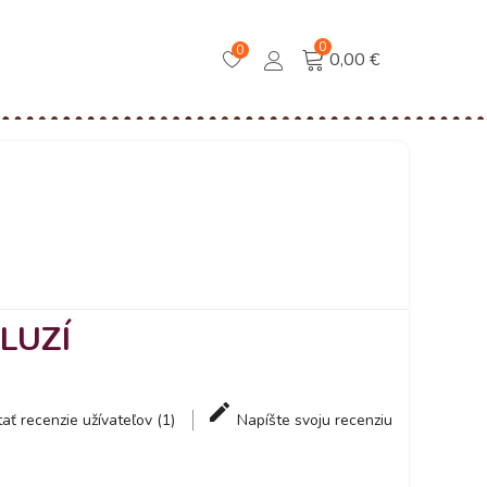
0
0
0,00 €
ILUZÍ
tať recenzie užívateľov (1)
Napíšte svoju recenziu