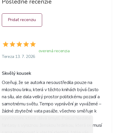
Posledné recenzie
Pridať recenziu
overená recenzia
Tereza 13. 7. 2026
Skvělý kousek 
Oceňuji, že se autorka nesoustředila pouze na 
milostnou linku, která v těchto knihách bývá často 
na sílu, ale dala velký prostor politickému pozadí a 
samotnému světu. Tempo vyprávění je vyvážené – 
žádné zbytečné vata pasáže, všechno směřuje k 
vyvrcholení, které dává smysl. Pokud hledáte 
fantasy s výraznou ženskou hrdinkou, která se musí 
sama probojovat k vlastní identitě, tohle vás 