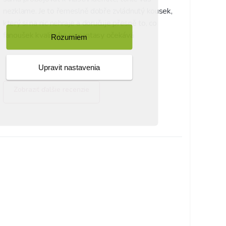
nezklame. Je to řemeslně dobře zvládnutý kousek, 
který si na nic nehraje a doručuje přesně to, co 
fanoušek kvalitního romantasy očekává
Rozumiem
Upravit nastavenia
Zobraziť ďalšie recenzie