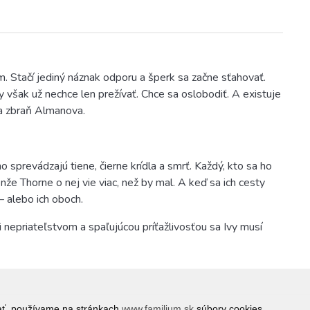
. Stačí jediný náznak odporu a šperk sa začne sťahovať.
Ivy však už nechce len prežívať. Chce sa oslobodiť. A existuje
na zbraň Almanova.
o sprevádzajú tiene, čierne krídla a smrť. Každý, kto sa ho
nže Thorne o nej vie viac, než by mal. A keď sa ich cesty
– alebo ich oboch.
i nepriateľstvom a spaľujúcou príťažlivosťou sa Ivy musí
vať, používame na stránkach
www.familium.sk
súbory cookies.