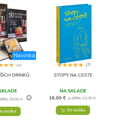
Novinka
(2)
(7)
PŠÍCH DRINKŮ
STOPY NA CESTE
LAMBOR
Obľúbené
Obľúbené
S
B
SKLADE
NA SKLADE
info_outline
16,00 €
22,90 €
(s DPH)
32,90 
29,90 €
 DPH)
Do košíka
o košíka