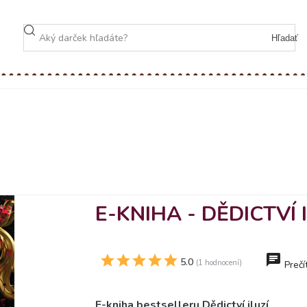
Hľadať
E-KNIHA - DĚDICTVÍ 
5.0
(1 hodnocení)
Prečí
E-kniha bestselleru Dědictví iluzí