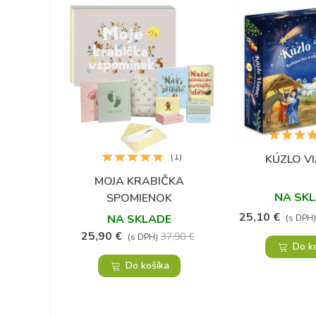
(1)
KÚZLO V
Obľú
MOJA KRABIČKA
Obľúbené
NA SK
SPOMIENOK
25,10 €
NA SKLADE
(s DPH)
25,90 €
37,90 €
(s DPH)
Do k
Do košíka