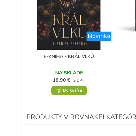
Novinka
(1)
E-KNIHA - KRÁL VLKŮ
Obľúbené
NA SKLADE
18,90 €
(s DPH)
Do košíka
PRODUKTY V ROVNAKEJ KATEGÓRI