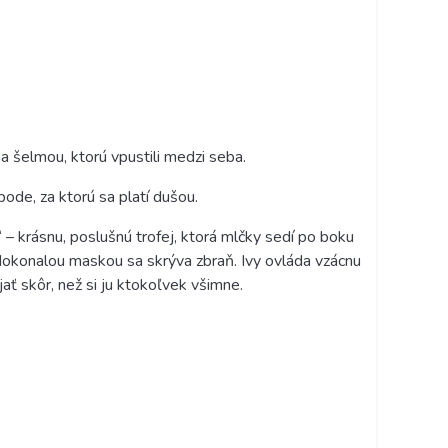
sa šelmou, ktorú vpustili medzi seba.
bode, za ktorú sa platí dušou.
 – krásnu, poslušnú trofej, ktorá mlčky sedí po boku
konalou maskou sa skrýva zbraň. Ivy ovláda vzácnu
jať skôr, než si ju ktokoľvek všimne.