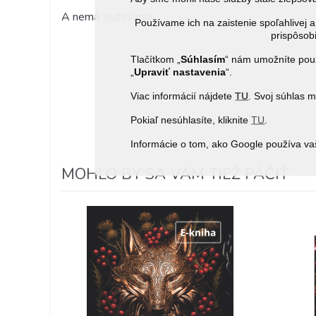
A nemá zľutovanie.
Používame ich na zaistenie spoľahlive
prispôsobi
Tlačítkom „
Súhlasím
“ nám umožníte použ
„
Upraviť nastavenia
“.
Viac informácií nájdete
TU
. Svoj súhlas 
Pokiaľ nesúhlasíte, kliknite
TU
.
Informácie o tom, ako Google používa va
MOHLO BY SA VÁM TIEŽ PÁČIŤ