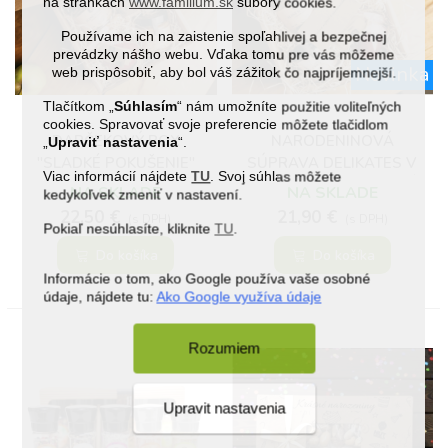
na stránkach
www.familium.sk
súbory cookies.
Používame ich na zaistenie spoľahlivej a bezpečnej
prevádzky nášho webu. Vďaka tomu pre vás môžeme
Novinka
web prispôsobiť, aby bol váš zážitok čo najpríjemnejší.
Tlačítkom „
Súhlasím
“ nám umožníte použitie voliteľných
cookies. Spravovať svoje preferencie môžete tlačidlom
DARČEKOVÝ BOX
NARODENINOVÁ
„
Upraviť nastavenia
“.
"SLADKÉ POKUŠENIE"
SÚPRAVA DELIKATES V
Viac informácií nájdete
TU
. Svoj súhlas môžete
DARČEKOVOM BALENÍ
NA SKLADE
NA SKLADE
kedykoľvek zmeniť v nastavení.
22,50 €
21,90 €
(s DPH)
(s DPH)
Pokiaľ nesúhlasíte, kliknite
TU
.
Do košíka
Do košíka
Informácie o tom, ako Google používa vaše osobné
údaje, nájdete tu:
Ako Google využíva údaje
Rozumiem
Upravit nastavenia