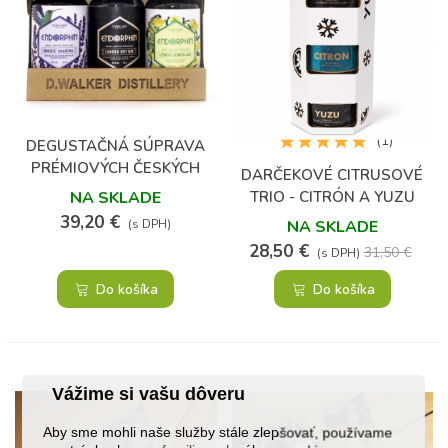
(1)
DEGUSTAČNÁ SÚPRAVA
PRÉMIOVÝCH ČESKÝCH
DARČEKOVÉ CITRUSOVÉ
GINOV
TRIO - CITRÓN A YUZU
NA SKLADE
39,20 €
NA SKLADE
(s DPH)
28,50 €
31,50 €
(s DPH)
Do košíka
Do košíka
Vážime si vašu dôveru
Aby sme mohli naše služby stále zlepšovať, používame