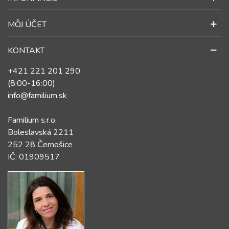
MÔJ ÚČET
KONTAKT
+421 221 201 290
(8:00-16:00)
info@familium.sk
Familium s.r.o.
Boleslavská 2211
252 28 Černošice
IČ: 01909517