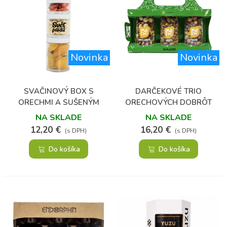
Novinka
Novinka
SVAČINOVÝ BOX S
DARČEKOVÉ TRIO
ORECHMI A SUŠENÝM
ORECHOVÝCH DOBRÔT
OVOCÍM
NA SKLADE
NA SKLADE
12,20 €
16,20 €
(s DPH)
(s DPH)
Do košíka
Do košíka