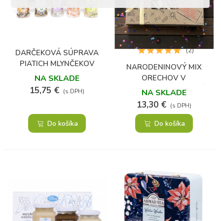
(2)
DARČEKOVÁ SÚPRAVA
PIATICH MLYNČEKOV
NARODENINOVÝ MIX
KORENIA A SOLI
ORECHOV V
NA SKLADE
DARČEKOVOM BALENÍ
15,75 €
NA SKLADE
(s DPH)
13,30 €
(s DPH)
Do košíka
Do košíka