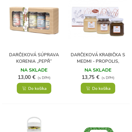
DARČEKOVÁ SÚPRAVA
DARČEKOVÁ KRABIČKA S
KORENIA „PEPŘ“
MEDMI - PROPOLIS,
KAKAOVÉ BÔBY A
NA SKLADE
NA SKLADE
RAKYTNÍK
13,00 €
13,75 €
(s DPH)
(s DPH)
Do košíka
Do košíka