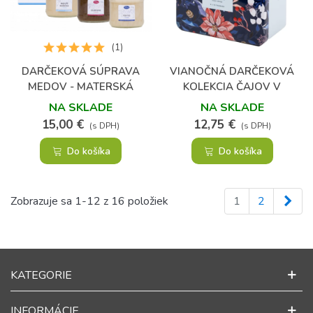
(1)
DARČEKOVÁ SÚPRAVA
VIANOČNÁ DARČEKOVÁ
MEDOV - MATERSKÁ
KOLEKCIA ČAJOV V
KAŠIČKA, GUARANA A
PLECHOVEJ KAZETE
NA SKLADE
NA SKLADE
POHYB V MEDE
15,00 €
12,75 €
(s DPH)
(s DPH)
Do košíka
Do košíka
Ďal
Zobrazuje sa 1-12 z 16 položiek
1
2
KATEGORIE
INFORMÁCIE