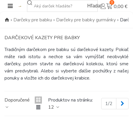
0
Hľadať
0,00 €
›
Darčeky pre babku
›
Darčeky pre babky gurmánky
›
Darče
DARČEKOVÉ KAZETY PRE BABKY
Tradičným darčekom pre babku sú darčekové kazety. Pokiaľ
máte radi istotu a nechce sa vám vymýšľať neobvyklé
darčeky, potom stavte na darčekovú kolekciu, ktorú sme
vám predvybrali. Alebo si vyberte ďalšie pochúťky z našej
ponuky a vložte ich do darčekovej krabice.
Doporučené
Produktov na stránku:
Ďal
1/2
12