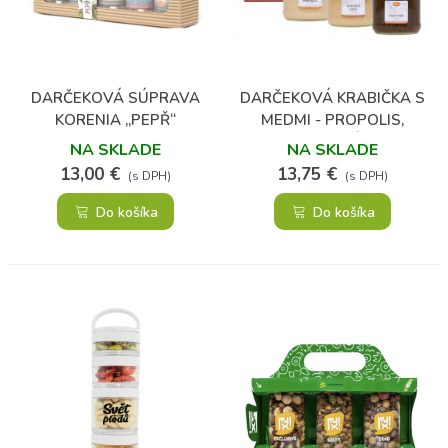
DARČEKOVÁ SÚPRAVA
DARČEKOVÁ KRABIČKA S
KORENIA „PEPŘ“
MEDMI - PROPOLIS,
KAKAOVÉ BÔBY A
NA SKLADE
NA SKLADE
RAKYTNÍK
13,00 €
13,75 €
(s DPH)
(s DPH)
Do košíka
Do košíka