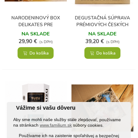
NARODENINOVÝ BOX
DEGUSTAČNÁ SÚPRAVA
DELIKATES PRE
PRÉMIOVÝCH ČESKÝCH
GURMÁNA
GINOV
NA SKLADE
NA SKLADE
29,90 €
39,20 €
(s DPH)
(s DPH)
Do košíka
Do košíka
Vážime si vašu dôveru
Aby sme mohli naše služby stále zlepšovať, používame
na stránkach
www.familium.sk
súbory cookies.
Používame ich na zaistenie spoľahlivej a bezpečnej