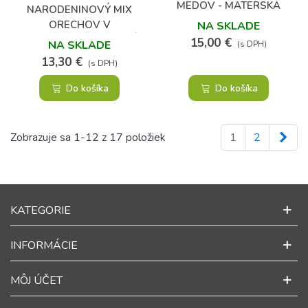
MEDOV - MATERSKÁ
NARODENINOVÝ MIX
KAŠIČKA, GUARANA A
ORECHOV V
NA SKLADE
POHYB V MEDE
DARČEKOVOM BALENÍ
15,00 €
NA SKLADE
(s DPH)
13,30 €
(s DPH)
Do košíka
Do košíka
Ďal
Zobrazuje sa 1-12 z 17 položiek
1
2
KATEGORIE
INFORMÁCIE
MÔJ ÚČET