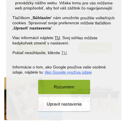
prevádzky nášho webu. Vďaka tomu pre vás môžeme
(1)
DARČEKOVÝ BOX
web prispôsobiť, aby bol váš zážitok čo najpríjemnejší.
"SLADKÉ POKUŠENIE"
DARČEKOVÉ CITRUSOVÉ
Tlačítkom „
Súhlasím
“ nám umožníte použitie voliteľných
TRIO - CITRÓN A YUZU
NA SKLADE
cookies. Spravovať svoje preferencie môžete tlačidlom
22,50 €
„
Upraviť nastavenia
“.
NA SKLADE
(s DPH)
28,50 €
31,50 €
(s DPH)
Viac informácií nájdete
TU
. Svoj súhlas môžete
kedykoľvek zmeniť v nastavení.
Do košíka
Do košíka
Pokiaľ nesúhlasíte, kliknite
TU
.
Informácie o tom, ako Google používa vaše osobné
údaje, nájdete tu:
Ako Google využíva údaje
Rozumiem
Upravit nastavenia
Novinka