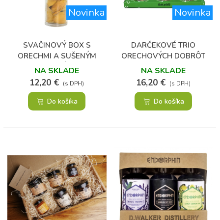
Novinka
Novinka
SVAČINOVÝ BOX S
DARČEKOVÉ TRIO
ORECHMI A SUŠENÝM
ORECHOVÝCH DOBRÔT
OVOCÍM
NA SKLADE
NA SKLADE
12,20 €
16,20 €
(s DPH)
(s DPH)
Do košíka
Do košíka