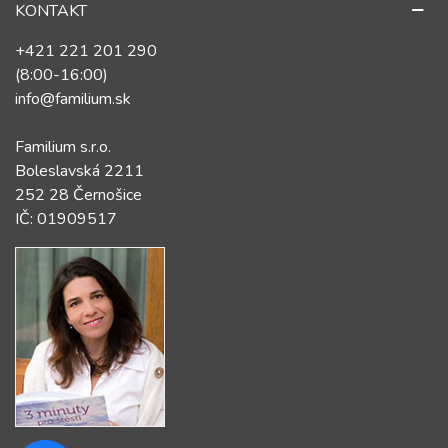
KONTAKT
+421 221 201 290
(8:00-16:00)
info@familium.sk
Familium s.r.o.
Boleslavská 2211
252 28 Černošice
IČ: 01909517