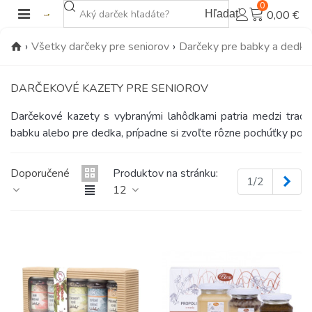
0
Hľadať
0,00 €
›
Všetky darčeky pre seniorov
›
Darčeky pre babky a dedk
DARČEKOVÉ KAZETY PRE SENIOROV
Darčekové kazety s vybranými lahôdkami patria medzi tradičn
babku alebo pre dedka, prípadne si zvoľte rôzne pochúťky podľa
Doporučené
Produktov na stránku:
Ďal
1/2
12