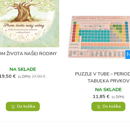
(38)
N
M ŽIVOTA NAŠEJ RODINY
Obľúbené
NA SKLADE
PUZZLE V TUBE – PERIO
Obľúbené
19,50 €
27,90 €
(s DPH)
TABUĽKA PRVKOV
NA SKLADE
11,85 €
(s DPH)
Do košíka
Do košíka