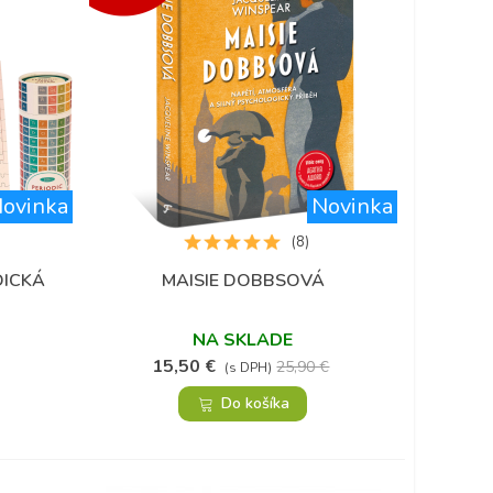
ovinka
Novinka
(8)
DICKÁ
MAISIE DOBBSOVÁ
Obľúbené
NA SKLADE
15,50 €
25,90 €
(s DPH)
Do košíka