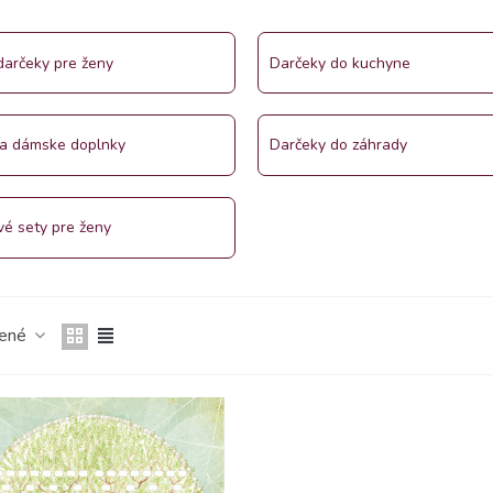
arčeky pre ženy
Darčeky do kuchyne
 a dámske doplnky
Darčeky do záhrady
é sety pre ženy
čené