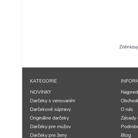
Zobrazuj
KATEGORIE
INFOR
NOVINKY
Najpred
Darčeky s venovaním
Obchod
Darčekové súpravy
O nás
Originálne darčeky
Zásady 
Darčeky pre mužov
Podrobn
Darčeky pre ženy
Blog