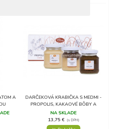
ATOM A
DARČEKOVÁ KRABIČKA S MEDMI -
Obľúbené
TOU
PROPOLIS, KAKAOVÉ BÔBY A
RAKYTNÍK
LADE
NA SKLADE
13,75 €
(s DPH)