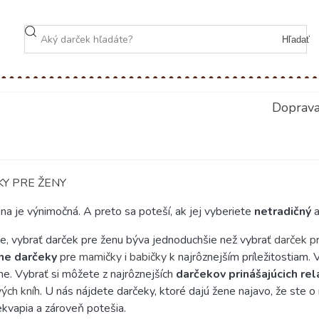
Hľadať
Doprav
Y PRE ŽENY
na je výnimočná. A preto sa poteší, ak jej vyberiete
netradičný
e, vybrať darček pre ženu býva jednoduchšie než vybrať
darček p
lne darčeky
pre
mamičky
i
babičky
k najrôznejším príležitostiam. 
e. Vybrať si môžete z najrôznejších
darčekov prinášajúcich re
ých kníh
. U nás nájdete darčeky, ktoré dajú žene najavo, že ste o
ekvapia a zároveň potešia.