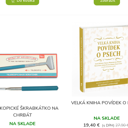
Do košíka
Zobraziť
(35)
VELKÁ KNIHA POVÍDEK O
Obľúbené
SKOPICKÉ ŠKRABKÁTKO NA
Obľúbené
CHRBÁT
NA SKLADE
NA SKLADE
19,40 €
27,90 
(s DPH)