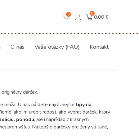
0
0
0,00 €
a
O nás
Vaše otázky (FAQ)
Kontakt
a
originálny darček
.
re muža
.
U nás nájdete najrôznejšie
tipy na
Vieme, ako im urobiť radosť, ako vybrať darček, ktorý
laxáciu, pohodu
, ale i napríklad z
krásnych
 nej premýšľali. Najlepšie darčeky pre ženy sú také,