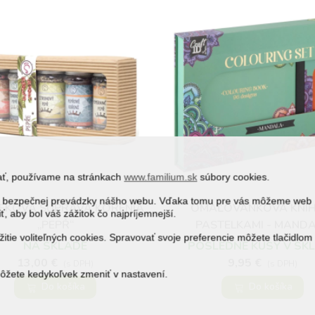
vať, používame na stránkach
www.familium.sk
súbory cookies.
j a bezpečnej prevádzky nášho webu. Vďaka tomu pre vás môžeme web
EKOVÁ SÚPRAVA KORENIA
OMAĽOVÁNKOVÁ KNIH
Obľúbené
Obľúbené
ť, aby bol váš zážitok čo najpríjemnejší.
„PEPŘ“
PASTELKAMI - MAND
itie voliteľných cookies. Spravovať svoje preferencie môžete tlačidlom
NA SKLADE
POSLEDNÉ KUSY V SK
13,00 €
9,95 €
(s DPH)
(s DPH)
môžete kedykoľvek zmeniť v nastavení.
Do košíka
Do košíka