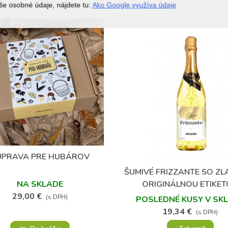
še osobné údaje, nájdete tu:
Ako Google využíva údaje
(1)
ÚPRAVA PRE HUBÁROV
Obľúbené
ŠUMIVÉ FRIZZANTE SO ZL
Obľúbené
ORIGINÁLNOU ETIKE
NA SKLADE
29,00 €
(s DPH)
POSLEDNÉ KUSY V SK
19,34 €
(s DPH)