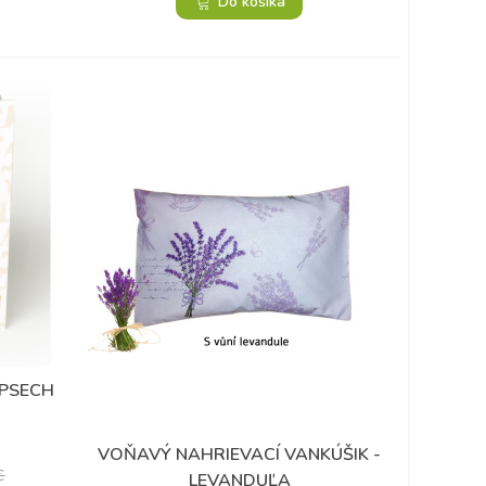
Do košíka
 PSECH
VOŇAVÝ NAHRIEVACÍ VANKÚŠIK -
Obľúbené
€
LEVANDUĽA