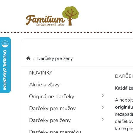
›
Darčeky pre ženy
NOVINKY
DARČEK
Akcie a zľavy
Každá že
Originálne darčeky
A nebojt
originá
Darčeky pre mužov
nezapadn
Darčeky pre ženy
darčekov
ktoré pr
Darčeky pre mamičku