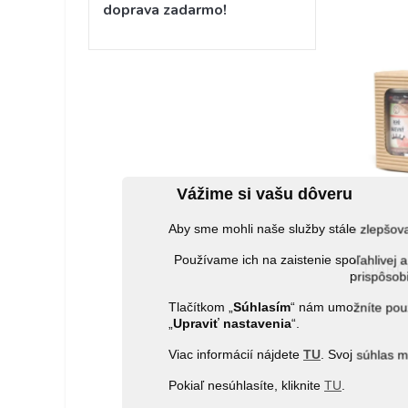
doprava zadarmo!
Vážime si vašu dôveru
Aby sme mohli naše služby stále zlepšo
Používame ich na zaistenie spoľahlive
DARČ
prispôsobi
Tlačítkom „
Súhlasím
“ nám umožníte použ
„
Upraviť nastavenia
“.
Viac informácií nájdete
TU
. Svoj súhlas 
Pokiaľ nesúhlasíte, kliknite
TU
.