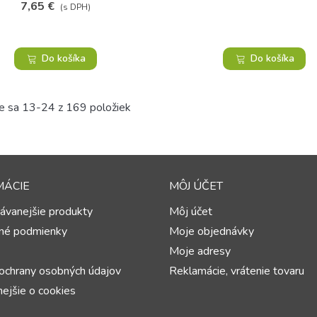
7,65 €
(s DPH)
Do košíka
Do košíka
e sa 13-24 z 169 položiek
MÁCIE
MÔJ ÚČET
ávanejšie produkty
Môj účet
né podmienky
Moje objednávky
Moje adresy
ochrany osobných údajov
Reklamácie, vrátenie tovaru
ejšie o cookies