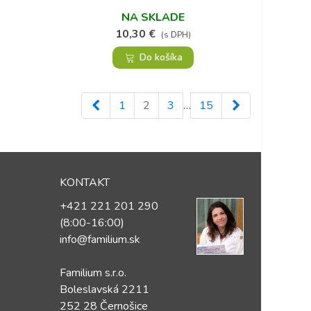
NA SKLADE
10,30 €
(s DPH)
Do košíka
Späť
Ďalej
1
2
3
…
15
KONTAKT
+421 221 201 290
(8:00-16:00)
info@familium.sk
Familium s.r.o.
Boleslavská 2211
252 28 Černošice