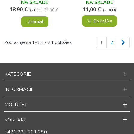
TERASU AJ BALKÓN
NA SKLADE
NA SKLADE
18,90 €
11,00 €
21,90 €
(s DPH)
(s DPH)
Do košíka
Zobraziť
Ďal
Zobrazuje sa 1-12 z 24 položiek
1
2
KATEGORIE
INFORMÁCIE
MÔJ ÚČET
KONTAKT
+421 221 201 290