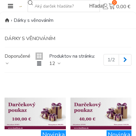
0
Hľadať
0,00 €
›
Dárky s věnováním
DÁRKY S VĚNOVÁNÍM
Doporučené
Produktov na stránku:
Ďal
1/2
12
Novinka
Novinka