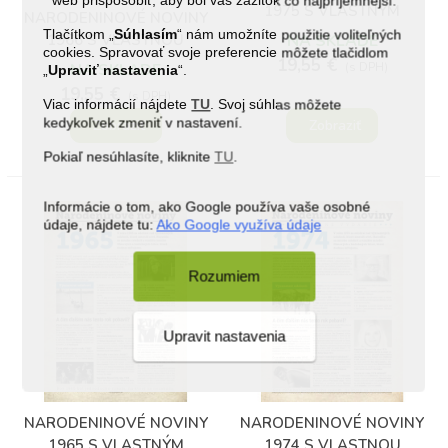
web prispôsobiť, aby bol váš zážitok čo najpríjemnejší.
1975 S VLASTNÝM
NARODENINOVÉ NOVINY
TEXTOM A FOTOGRAFIOU
Tlačítkom „
Súhlasím
“ nám umožníte použitie voliteľných
1966 S VLASTNOU
NA SKLADE
cookies. Spravovať svoje preferencie môžete tlačidlom
FOTOGRAFIOU A TEXTOM
19,55 €
NA SKLADE
(s DPH)
„
Upraviť nastavenia
“.
19,55 €
(s DPH)
Viac informácií nájdete
TU
. Svoj súhlas môžete
kedykoľvek zmeniť v nastavení.
Zobraziť
Zobraziť
Pokiaľ nesúhlasíte, kliknite
TU
.
Informácie o tom, ako Google používa vaše osobné
údaje, nájdete tu:
Ako Google využíva údaje
Rozumiem
Upravit nastavenia
NARODENINOVÉ NOVINY
NARODENINOVÉ NOVINY
1965 S VLASTNÝM
1974 S VLASTNOU