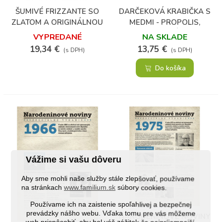
ŠUMIVÉ FRIZZANTE SO
DARČEKOVÁ KRABIČKA S
ZLATOM A ORIGINÁLNOU
MEDMI - PROPOLIS,
ETIKETOU
KAKAOVÉ BÔBY A
VYPREDANÉ
NA SKLADE
RAKYTNÍK
19,34 €
13,75 €
(s DPH)
(s DPH)
Do košíka
Vážime si vašu dôveru
Aby sme mohli naše služby stále zlepšovať, používame
na stránkach
www.familium.sk
súbory cookies.
Používame ich na zaistenie spoľahlivej a bezpečnej
prevádzky nášho webu. Vďaka tomu pre vás môžeme
NARODENINOVÉ NOVINY