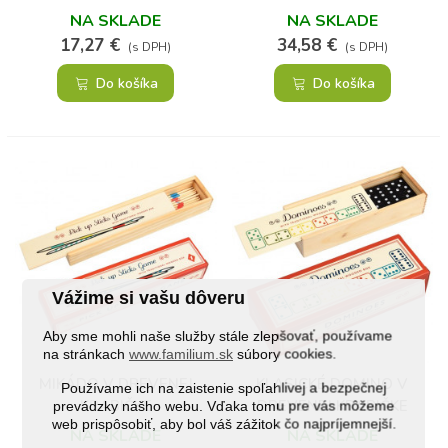
NA SKLADE
NA SKLADE
17,27 €
34,58 €
(s DPH)
(s DPH)
Do košíka
Do košíka
Vážime si vašu dôveru
Aby sme mohli naše služby stále zlepšovať, používame
na stránkach
www.familium.sk
súbory cookies.
MIKÁDO V DREVENEJ
KLASICKÉ DOMINO V
Používame ich na zaistenie spoľahlivej a bezpečnej
KRABIČKE
DREVENEJ KRABIČKE
prevádzky nášho webu. Vďaka tomu pre vás môžeme
web prispôsobiť, aby bol váš zážitok čo najpríjemnejší.
NA SKLADE
NA SKLADE