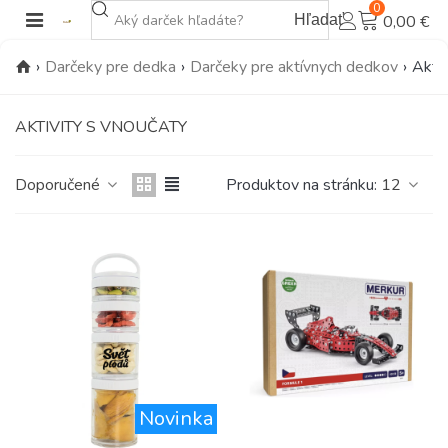
0
Hľadať
0,00 €
›
Darčeky pre dedka
›
Darčeky pre aktívnych dedkov
›
Aktiv
AKTIVITY S VNOUČATY
Doporučené
Produktov na stránku:
12
Novinka