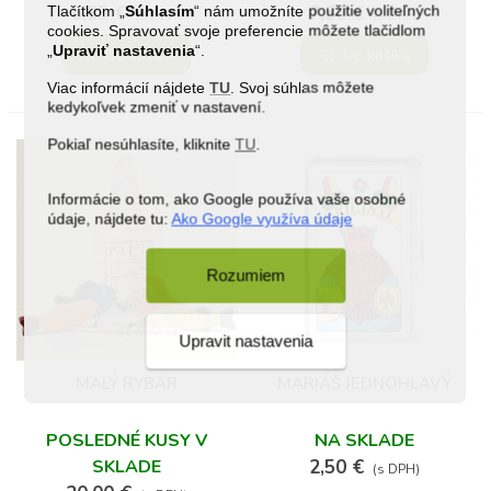
6,85 €
7,30 €
Tlačítkom „
Súhlasím
“ nám umožníte použitie voliteľných
(s DPH)
(s DPH)
cookies. Spravovať svoje preferencie môžete tlačidlom
„
Upraviť nastavenia
“.
Do košíka
Do košíka
Viac informácií nájdete
TU
. Svoj súhlas môžete
kedykoľvek zmeniť v nastavení.
Pokiaľ nesúhlasíte, kliknite
TU
.
Informácie o tom, ako Google používa vaše osobné
údaje, nájdete tu:
Ako Google využíva údaje
Rozumiem
Upravit nastavenia
MALÝ RYBÁR
MARIÁŠ JEDNOHLAVÝ
POSLEDNÉ KUSY V
NA SKLADE
SKLADE
2,50 €
(s DPH)