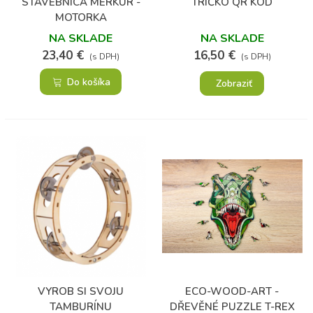
STAVEBNICA MERKUR -
TRIČKO QR KÓD
MOTORKA
NA SKLADE
NA SKLADE
23,40 €
16,50 €
(s DPH)
(s DPH)
Do košíka
Zobraziť
VYROB SI SVOJU
ECO-WOOD-ART -
TAMBURÍNU
DŘEVĚNÉ PUZZLE T-REX