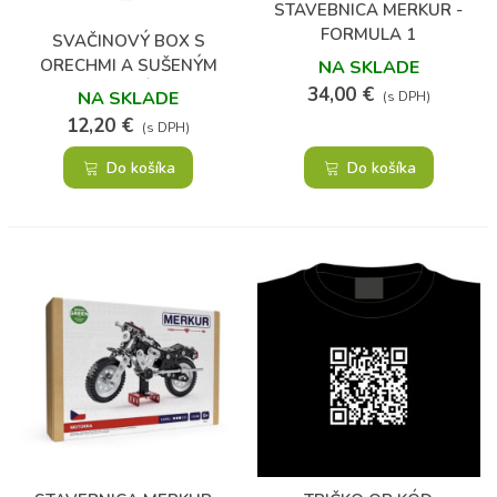
STAVEBNICA MERKUR -
FORMULA 1
SVAČINOVÝ BOX S
ORECHMI A SUŠENÝM
NA SKLADE
OVOCÍM
34,00 €
NA SKLADE
(s DPH)
12,20 €
(s DPH)
Do košíka
Do košíka