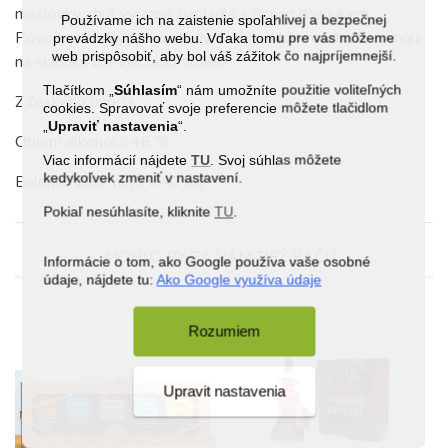
máslovky, chuť výrazná, nasládlá s plným dozvukem
Používame ich na zaistenie spoľahlivej a bezpečnej
Původ: nahodilý semenáč vyrostlý v Aldermastonu v Anglii
prevádzky nášho webu. Vďaka tomu pre vás môžeme
web prispôsobiť, aby bol váš zážitok čo najpríjemnejší.
na sklonku osmnáctého století
Tlačítkom „
Súhlasím
“ nám umožníte použitie voliteľných
Z českého ovocia
cookies. Spravovať svoje preferencie môžete tlačidlom
„
Upraviť nastavenia
“.
Objem alkoholu: 46 %
Viac informácií nájdete
TU
. Svoj súhlas môžete
kedykoľvek zmeniť v nastavení.
Balenie: 200 ml (5 x 40 ml)
Pokiaľ nesúhlasíte, kliknite
TU
.
MOHLO BY SA VÁM TIEŽ PÁČIŤ
Informácie o tom, ako Google používa vaše osobné
údaje, nájdete tu:
Ako Google využíva údaje
Rozumiem
Upravit nastavenia