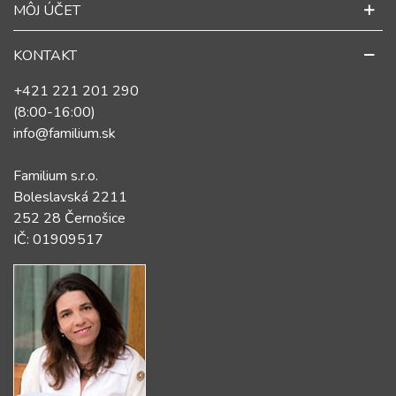
MÔJ ÚČET
KONTAKT
+421 221 201 290
(8:00-16:00)
info@familium.sk
Familium s.r.o.
Boleslavská 2211
252 28 Černošice
IČ: 01909517