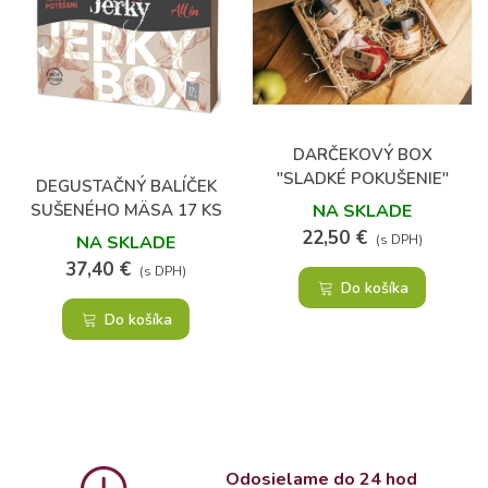
DARČEKOVÝ BOX
"SLADKÉ POKUŠENIE"
DEGUSTAČNÝ BALÍČEK
SUŠENÉHO MÄSA 17 KS
NA SKLADE
22,50 €
NA SKLADE
(s DPH)
37,40 €
(s DPH)
Do košíka
Do košíka
Odosielame do 24 hod