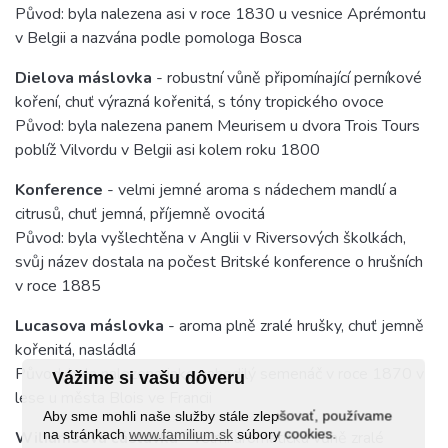
Původ: byla nalezena asi v roce 1830 u vesnice Aprémontu
v Belgii a nazvána podle pomologa Bosca
Dielova máslovka
- robustní vůně připomínající perníkové
koření, chuť výrazná kořenitá, s tóny tropického ovoce
Původ: byla nalezena panem Meurisem u dvora Trois Tours
poblíž Vilvordu v Belgii asi kolem roku 1800
Konference
- velmi jemné aroma s nádechem mandlí a
citrusů, chuť jemná, příjemně ovocitá
Původ: byla vyšlechtěna v Anglii v Riversových školkách,
svůj název dostala na počest Britské konference o hrušních
v roce 1885
Lucasova máslovka
- aroma plně zralé hrušky, chuť jemně
kořenitá, nasládlá
Původ: byla nalezena jako nahodilý semenáč v roce 1870 v
Vážime si vašu dôveru
lese u města Blois ve Francii
Aby sme mohli naše služby stále zlepšovať, používame
na stránkach
www.familium.sk
súbory cookies.
Wiliamsova čáslavka
- velmi aromatická vůně zralé