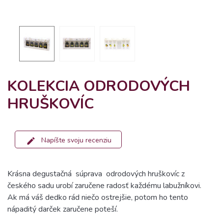
KOLEKCIA ODRODOVÝCH
HRUŠKOVÍC
Napíšte svoju recenziu
Krásna degustačná
súprava
odrodových hruškovíc z
českého sadu urobí zaručene radosť každému labužníkovi.
Ak má váš dedko rád niečo ostrejšie, potom ho tento
nápaditý darček zaručene poteší.