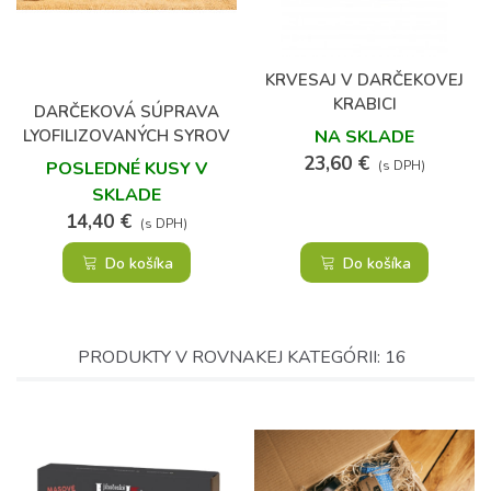
(1)
(1)
KRVESAJ V DARČEKOVEJ
KRABICI
DARČEKOVÁ SÚPRAVA
LYOFILIZOVANÝCH SYROV
NA SKLADE
23,60 €
POSLEDNÉ KUSY V
(s DPH)
SKLADE
14,40 €
(s DPH)
Do košíka
Do košíka
PRODUKTY V ROVNAKEJ KATEGÓRII: 16