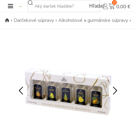
0
Hľadať
0,00 €
›
Darčekové súpravy
›
Alkoholové a gurmánske súpravy
›
K