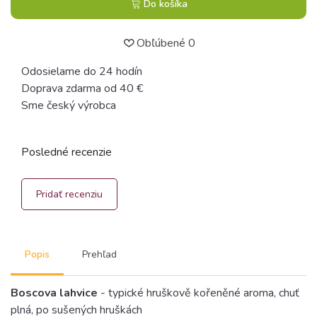
Do košíka
Obľúbené
0
Odosielame do 24 hodín
Doprava zdarma od 40 €
Sme český výrobca
Posledné recenzie
Pridať recenziu
Popis
Prehľad
Boscova lahvice
- typické hruškově kořeněné aroma, chuť
plná, po sušených hruškách