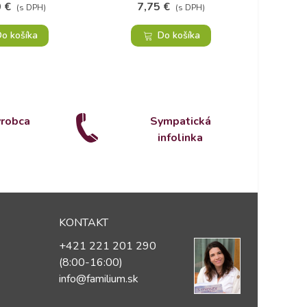
2
 €
7,75 €
(s DPH)
(s DPH)
o košíka
Do košíka
ýrobca
Sympatická
infolinka
KONTAKT
+421 221 201 290
(8:00-16:00)
info@familium.sk