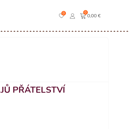
0
0
0,00 €
JŮ PŘÁTELSTVÍ