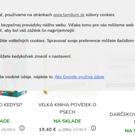
vať, používame na stránkach
www.familium.sk
súbory cookies.
I: 16
j a bezpečnej prevádzky nášho webu. Vďaka tomu pre vás môžeme web
ť, aby bol váš zážitok čo najpríjemnejší.
itie voliteľných cookies. Spravovať svoje preferencie môžete tlačidlom
môžete kedykoľvek zmeniť v nastavení.
še osobné údaje, nájdete tu:
Ako Google využíva údaje
(67)
(35)
O KEDYSI?
VELKÁ KNIHA POVÍDEK O
bené
Obľúbené
PSECH
DARČEKOV
LADE
NA SKLADE
info_outline
info_outline
19,40 €
35,90 €
27,90 €
NA 
(s DPH)