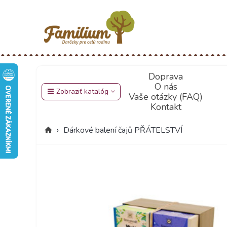
Doprava
O nás
Zobraziť katalóg
Vaše otázky (FAQ)
Kontakt
›
Dárkové balení čajů PŘÁTELSTVÍ