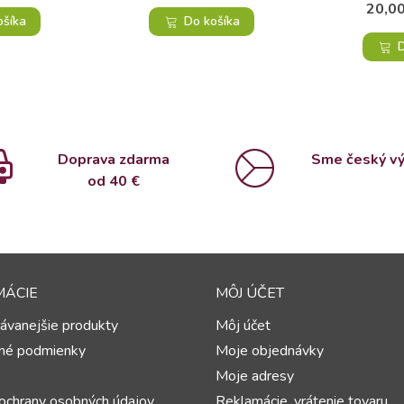
20,00
ošíka
Do košíka
D
Doprava zdarma
Sme český v
od 4
0 €
MÁCIE
MÔJ ÚČET
ávanejšie produkty
Môj účet
né podmienky
Moje objednávky
Moje adresy
ochrany osobných údajov
Reklamácie, vrátenie tovaru