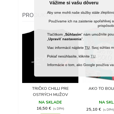
Vážime si vašu dôveru
Aby sme mohli naše služby stále zlepšo
PRODUKTY V ROVNAKEJ KATEGÓRI
Používame ich na zaistenie spoľahlive
prispôsobi
Tlačítkom „
Súhlasím
“ nám umožníte použ
„
Upraviť nastavenia
“.
Viac informácií nájdete
TU
. Svoj súhlas 
Pokiaľ nesúhlasíte, kliknite
TU
.
Informácie o tom, ako Google používa va
(4)
TRIČKO CHILLI PRE
AKO TO BOL
Obľúbené
Obľú
OSTRÝCH MUŽOV
NA SKLADE
NA SK
16,50 €
(s DPH)
25,10 €
(s DPH)