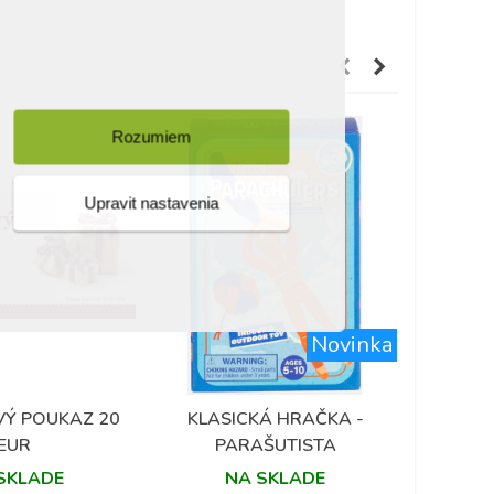
Rozumiem
Upravit nastavenia
Novinka
DEGUS
KÁVY S
Ý POUKAZ 20
KLASICKÁ HRAČKA -
Obľúbené
Obľúbené
POS
EUR
PARAŠUTISTA
SKLADE
NA SKLADE