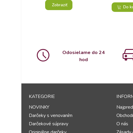
Zobraziť
Do k
Odosielame do 24
hod
KATEGORIE
INFOR
NOVINKY
Najpred
Darčeky s venovaním
Obchod
Darčekové súpravy
O nás
Originálne darčeky
Zásady 