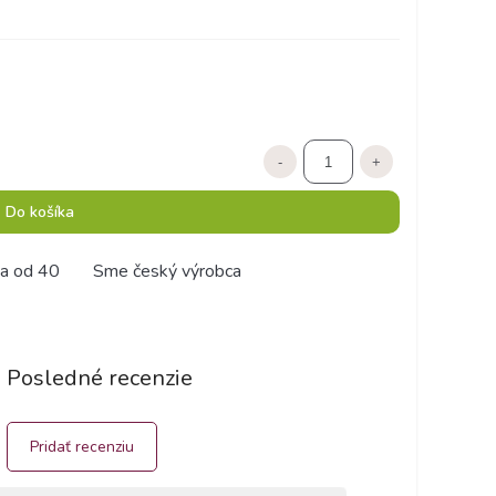
-
+
Do košíka
a od 40
Sme český výrobca
Posledné recenzie
Pridať recenziu